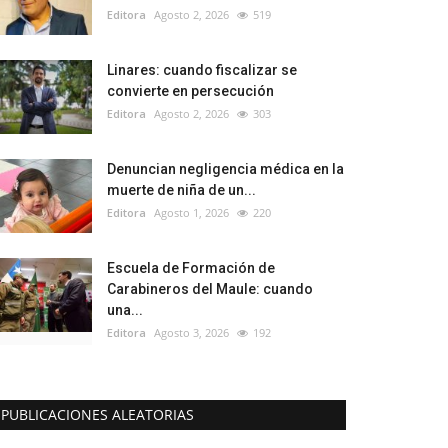
Editora
Agosto 2, 2026
519
Linares: cuando fiscalizar se
convierte en persecución
Editora
Agosto 2, 2026
303
Denuncian negligencia médica en la
muerte de niña de un...
Editora
Agosto 1, 2026
220
Escuela de Formación de
Carabineros del Maule: cuando
una...
Editora
Agosto 3, 2026
192
PUBLICACIONES ALEATORIAS