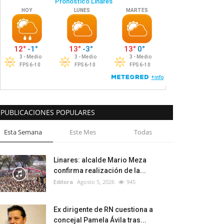
PUBLICACIONES POPULARES
Esta Semana
Este Mes
Todas
Linares: alcalde Mario Meza
confirma realización de la...
Editora
Agosto 5, 2026
945
Ex dirigente de RN cuestiona a
concejal Pamela Ávila tras...