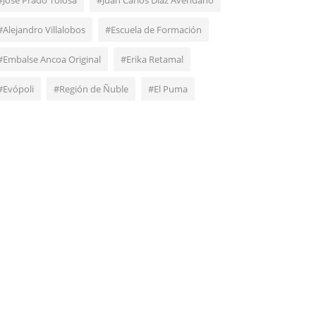
#José Prado Tolosa
#Juan Carlos Díaz Avendaño
#Alejandro Villalobos
#Escuela de Formación
#Embalse Ancoa Original
#Erika Retamal
#Evópoli
#Región de Ñuble
#El Puma