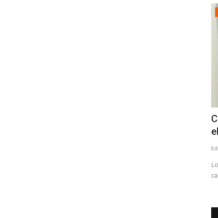
Tribunales
onfirmó
Corte de Apelaciones de Talca fija
C
audiencia para escuchar...
e
Editora
Julio 8, 2026
246
Ed
Comienza el proceso para reemplazar al fiscal regional, Julio
Lo
Contardo
ca