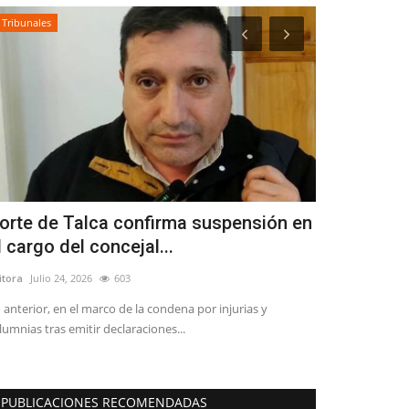
Tribunales
Crónica
orte de Talca confirma suspensión en
Docentes d
l cargo del concejal...
fortalecen 
itora
Julio 24, 2026
603
Editora
Agosto 5, 
 anterior, en el marco de la condena por injurias y
La iniciativa reu
lumnias tras emitir declaraciones...
Bicentenario de 
PUBLICACIONES RECOMENDADAS