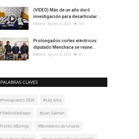
(VIDEO) Más de un año duró
investigación para desarticular...
Editora
Agosto 8, 2026
163
Prolongados cortes eléctricos:
diputado Menchaca se reúne...
Editora
Agosto 8, 2026
90
PALABRAS CLAVES
#Presupuesto 2026
#Ley Seca
#70AñosDelDepo
#Juan Salmán
#Torito Albirrojo
#Bomberos de Linares