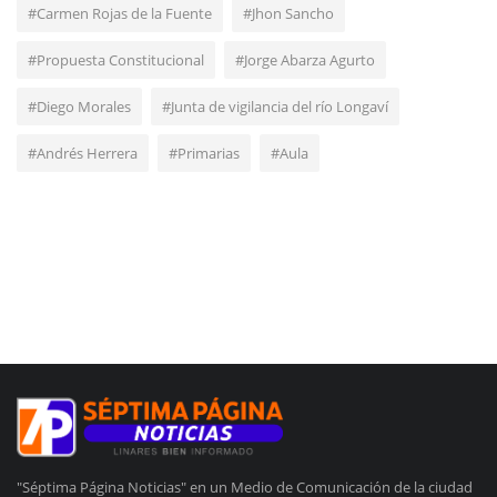
#Carmen Rojas de la Fuente
#Jhon Sancho
#Propuesta Constitucional
#Jorge Abarza Agurto
#Diego Morales
#Junta de vigilancia del río Longaví
#Andrés Herrera
#Primarias
#Aula
"Séptima Página Noticias" en un Medio de Comunicación de la ciudad