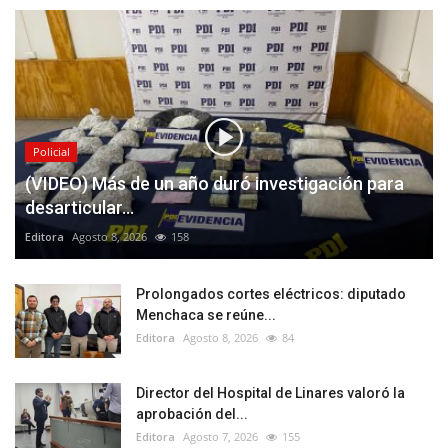
Policial
(VIDEO) Más de un año duró investigación para
desarticular...
Editora
Agosto 8, 2026
158
Prolongados cortes eléctricos: diputado
Menchaca se reúne...
Editora
Agosto 8, 2026
84
Director del Hospital de Linares valoró la
aprobación del...
Editora
Agosto 7, 2026
155