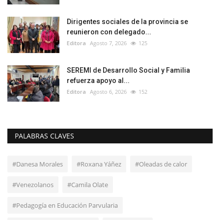
Dirigentes sociales de la provincia se
reunieron con delegado...
Editora
Agosto 7, 2026
125
SEREMI de Desarrollo Social y Familia
refuerza apoyo al...
Editora
Agosto 6, 2026
152
PALABRAS CLAVES
#Danesa Morales
#Roxana Yáñez
#Oleadas de calor
#Venezolanos
#Camila Olate
#Pedagogía en Educación Parvularia