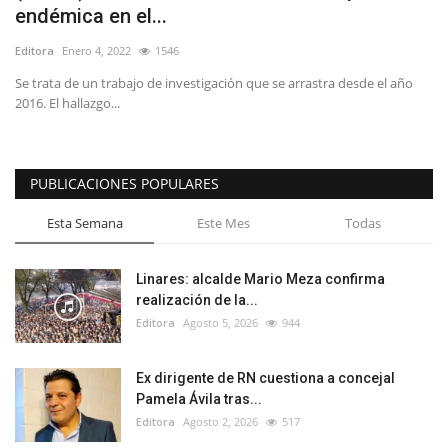
endémica en el...
Editora
Enero 4, 2022
1546
Se trata de un trabajo de investigación que se arrastra desde el año
2016. El hallazgo...
PUBLICACIONES POPULARES
Esta Semana
Este Mes
Todas
Linares: alcalde Mario Meza confirma
realización de la...
Editora
Agosto 5, 2026
944
Ex dirigente de RN cuestiona a concejal
Pamela Ávila tras...
Editora
Agosto 2, 2026
517