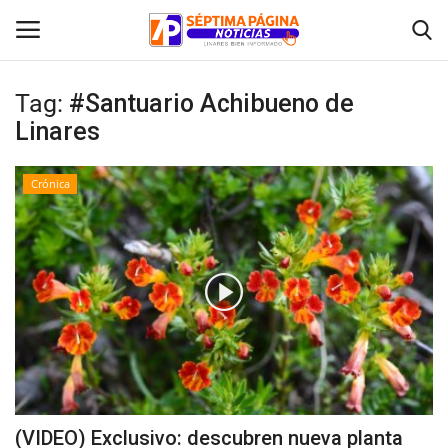
Tag:
#Santuario Achibueno de
Linares
Inicio
Crónica
Crónica
Policial
Tribunales
Deporte
Política
(VIDEO) Exclusivo: descubren nueva planta
Espectáculos