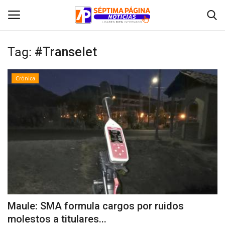
Tag:
#Transelet
Inicio
Crónica
Crónica
Policial
Tribunales
Deporte
Política
Maule: SMA formula cargos por ruidos
molestos a titulares...
Espectáculos