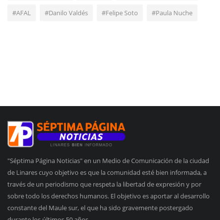
#AFAL
#Danilo Valdés
#Felipe Soto
#Paula Nuche
"Séptima Página Noticias" en un Medio de Comunicación de la ciudad
de Linares cuyo objetivo es que la comunidad esté bien informada, a
través de un periodismo que respeta la libertad de expresión y por
sobre todo los derechos humanos. El objetivo es aportar al desarrollo
constante del Maule sur, el que ha sido gravemente postergado
durante los últimos 50 años.