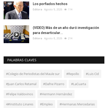
Los porfiados hechos
Editora
Agosto 9, 2026
114
(VIDEO) Más de un año duró investigación
para desarticular...
Editora
Agosto 8, 2026
214
PALABRAS CLAVES
#Colegio de Periodistas del Maule sur
#Repollo
#Luis Cid
#Juan Carlos Retamal
#Dafne Pizarro
#LaCuarta
#Felipe Valdovinos
#Hermann Hernández
4#Instituto Linares
#Empleo
#Hermanas Mercedarias