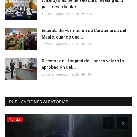
(VIDEO) Más de un año duró investigación
para desarticular...
Editora
Agosto 8, 2026
216
Escuela de Formación de Carabineros del
Maule: cuando una...
Editora
Agosto 3, 2026
199
Director del Hospital de Linares valoró la
aprobación del...
Editora
Agosto 7, 2026
195
PUBLICACIONES ALEATORIAS
Policial