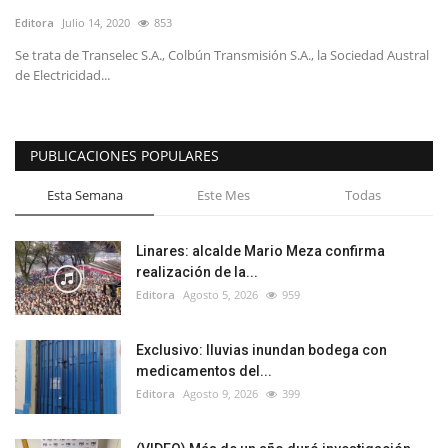
Editora
Julio 14, 2020
853
Se trata de Transelec S.A., Colbún Transmisión S.A., la Sociedad Austral
de Electricidad...
PUBLICACIONES POPULARES
Esta Semana
Este Mes
Todas
Linares: alcalde Mario Meza confirma
realización de la...
Editora
Agosto 5, 2026
959
Exclusivo: lluvias inundan bodega con
medicamentos del...
Editora
Agosto 9, 2026
399