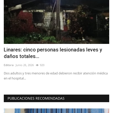
r
Linares: cinco personas lesionadas leves y
(
daños totales...
p
Editora
Junio 26, 2026
920
Ed
a
Dos adultos y tres menores de edad debieron recibir atención médica
en el hospital...
PUBLICACIONES RECOMENDADAS