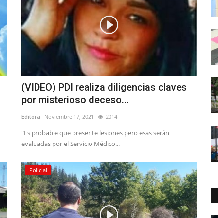
(VIDEO) PDI realiza diligencias claves
por misterioso deceso...
Editora
Noviembre 17, 2021
2014
"Es probable que presente lesiones pero esas serán
evaluadas por el Servicio Médico...
Policial