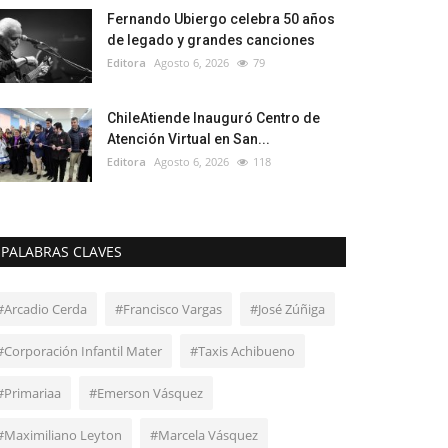
Fernando Ubiergo celebra 50 años
de legado y grandes canciones
Editora
Agosto 6, 2026
79
ChileAtiende Inauguró Centro de
Atención Virtual en San...
Editora
Agosto 6, 2026
118
PALABRAS CLAVES
#Arcadio Cerda
#Francisco Vargas
#José Zúñiga
#Corporación Infantil Mater
#Taxis Achibueno
#Primariaa
#Emerson Vásquez
#Maximiliano Leyton
#Marcela Vásquez