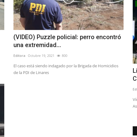
Espectáculos
(VIDEO) Puzzle policial: perro encontró
una extremidad...
Editora
Octubre 19, 2021
800
El caso está siendo indagado por la Brigada de Homicidios
 a la
Llega el Tomo IV de las “Las Crónicas
L
de la PDI de Linares
de Linares”
C
Editora
Julio 24, 2026
255
Ed
ión del
El profesor, columnista e investigador Manuel Quevedo
Ví
Méndez presentará su nueva...
As