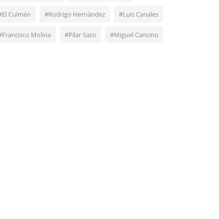
#El Culmén
#Rodrigo Hernández
#Luis Canales
#Francisco Molina
#Pilar Sazo
#Miguel Cancino