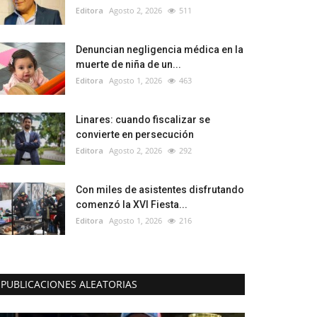
Editora
Agosto 2, 2026
511
Denuncian negligencia médica en la
muerte de niña de un...
Editora
Agosto 1, 2026
463
Linares: cuando fiscalizar se
convierte en persecución
Editora
Agosto 2, 2026
292
Con miles de asistentes disfrutando
comenzó la XVI Fiesta...
Editora
Agosto 1, 2026
216
PUBLICACIONES ALEATORIAS