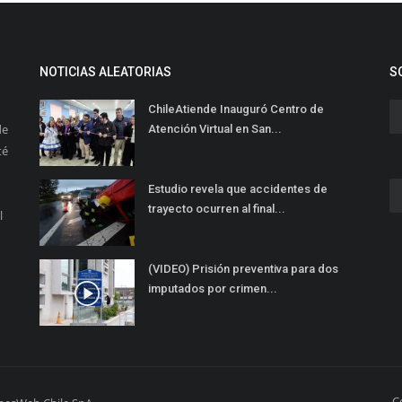
NOTICIAS ALEATORIAS
S
ChileAtiende Inauguró Centro de
de
Atención Virtual en San...
té
Estudio revela que accidentes de
trayecto ocurren al final...
l
(VIDEO) Prisión preventiva para dos
imputados por crimen...
C