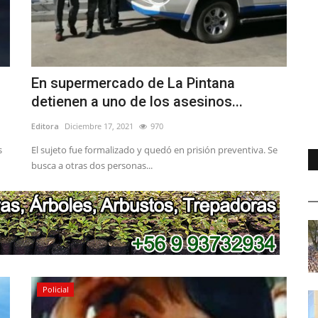
En supermercado de La Pintana
detienen a uno de los asesinos...
Editora
Diciembre 17, 2021
970
s
El sujeto fue formalizado y quedó en prisión preventiva. Se
busca a otras dos personas...
Policial