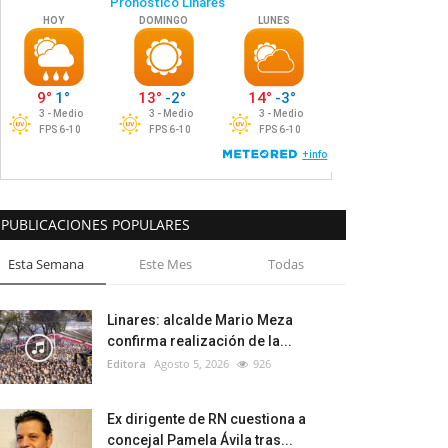
PUBLICACIONES POPULARES
Esta Semana
Este Mes
Todas
Linares: alcalde Mario Meza
confirma realización de la...
Editora
Agosto 5, 2026
926
Ex dirigente de RN cuestiona a
concejal Pamela Ávila tras...