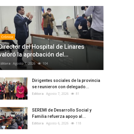
Crónica
Director del Hospital de Linares
valoró la aprobación del...
Editora
Agosto 7, 2026
104
Dirigentes sociales de la provincia
se reunieron con delegado...
Editora
Agosto 7, 2026
81
SEREMI de Desarrollo Social y
Familia refuerza apoyo al...
Editora
Agosto 6, 2026
118