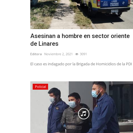
Deporte
Asesinan a hombre en sector oriente
de Linares
Editora
Noviembre 2, 2021
3091
El caso es indagado por la Brigada de Homicidios de la PDI
(VIDEO) Los albirrojos apoyarán
Orquesta Sinfónica...
Editora
Junio 11, 2026
301
Policial
Deportes Linares destinará parte de la recaudac
partido que disputará ante...