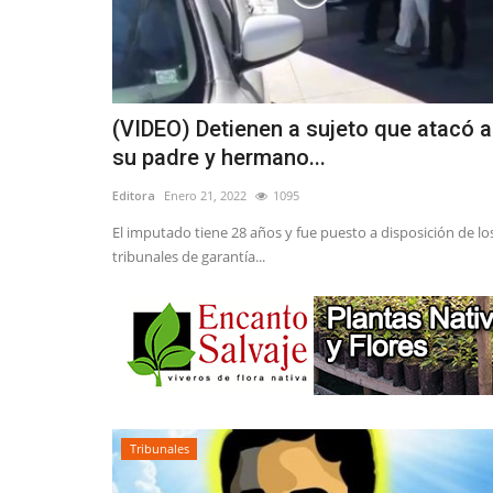
(VIDEO) Detienen a sujeto que atacó a
su padre y hermano...
Editora
Enero 21, 2022
1095
El imputado tiene 28 años y fue puesto a disposición de lo
tribunales de garantía...
Tribunales