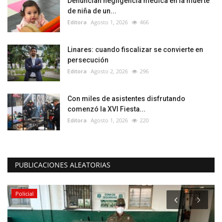
Denuncian negligencia médica en la muerte
de niña de un...
Editora
Agosto 1, 2026
466
Linares: cuando fiscalizar se convierte en
persecución
Editora
Agosto 2, 2026
296
Con miles de asistentes disfrutando
comenzó la XVI Fiesta...
Editora
Agosto 1, 2026
220
PUBLICACIONES ALEATORIAS
Policial