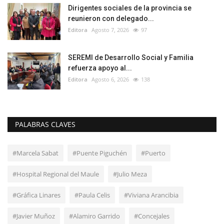
Dirigentes sociales de la provincia se
reunieron con delegado...
Editora
Agosto 7, 2026
97
SEREMI de Desarrollo Social y Familia
refuerza apoyo al...
Editora
Agosto 6, 2026
138
PALABRAS CLAVES
#Marcela Sabat
#Puente Piguchén
#Puerto
#Hospital Regional del Maule
#Julio Meza
#Gráfica Linares
#Paula Celis
#Viviana Arancibia
#Javier Muñoz
#Alamiro Garrido
#Concejales