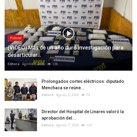
Policial
(VIDEO) Más de un año duró investigación para
desarticular...
Editora
Agosto 8, 2026
136
Prolongados cortes eléctricos: diputado
Menchaca se reúne...
Editora
Agosto 8, 2026
74
Director del Hospital de Linares valoró la
aprobación del...
Editora
Agosto 7, 2026
124