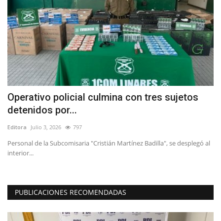
ta
Operativo policial culmina con tres sujetos
B
detenidos por...
B
Editora
Julio 3, 2026
797
Ed
o,
Personal de la Subcomisaria "Cristián Martínez Badilla", se desplegó al
La
interior...
es
PUBLICACIONES RECOMENDADAS