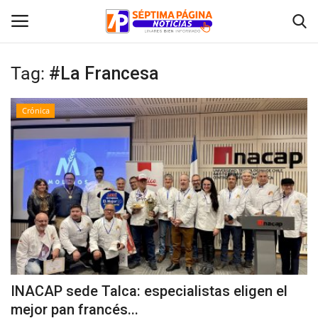
Tag:
#La Francesa
Inicio
Crónica
Crónica
Policial
Tribunales
Deporte
Política
INACAP sede Talca: especialistas eligen el
mejor pan francés...
Espectáculos