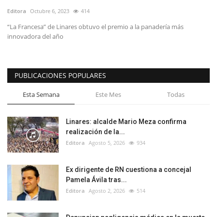
Editora
Octubre 6, 2023
414
“La Francesa” de Linares obtuvo el premio a la panadería más
innovadora del año
PUBLICACIONES POPULARES
Esta Semana
Este Mes
Todas
Linares: alcalde Mario Meza confirma
realización de la...
Editora
Agosto 5, 2026
934
Ex dirigente de RN cuestiona a concejal
Pamela Ávila tras...
Editora
Agosto 2, 2026
514