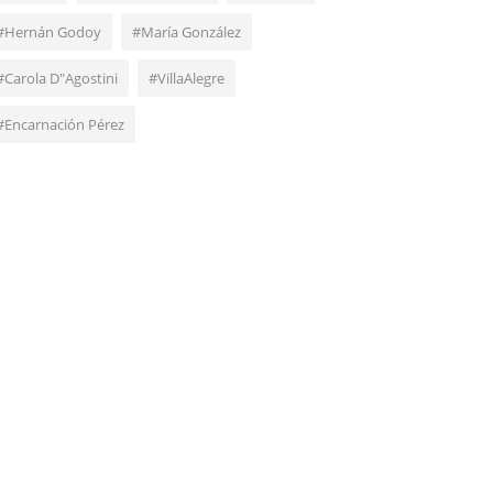
#Hernán Godoy
#María González
#Carola D"Agostini
#VillaAlegre
#Encarnación Pérez