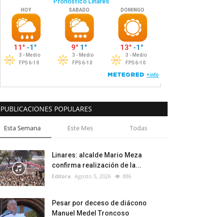
PUBLICACIONES POPULARES
Esta Semana
Este Mes
Todas
Linares: alcalde Mario Meza
confirma realización de la...
Editora
Agosto 5, 2026
886
Pesar por deceso de diácono
Manuel Medel Troncoso