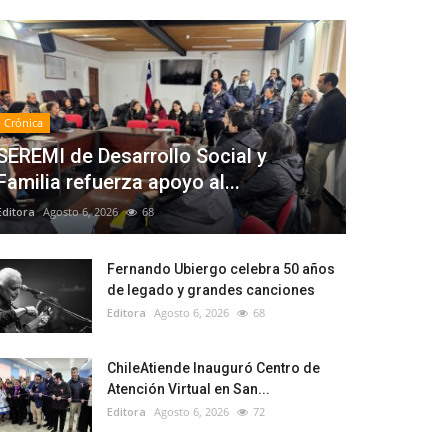
Crónica
SEREMI de Desarrollo Social y
Familia refuerza apoyo al...
Editora
Agosto 6, 2026
68
Fernando Ubiergo celebra 50 años
de legado y grandes canciones
Editora
Agosto 6, 2026
68
ChileAtiende Inauguró Centro de
Atención Virtual en San...
Editora
Agosto 6, 2026
72