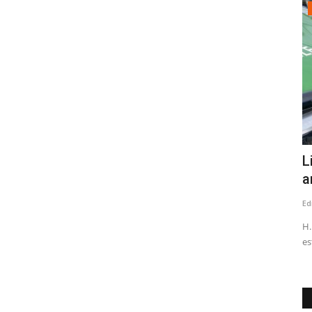
Espectáculos
Pública
Ballet: La magia de La Cenicienta
L
llegará al Teatro Regional...
a
Editora
Agosto 5, 2026
79
Ed
esta
Santiago City Ballet presentará su versión de este clásico
H.
universal el sábado 8...
es