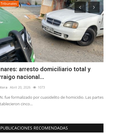
Tribunales
Policial
inares: arresto domiciliario total y
(AUDIO) Pe
rraigo nacional...
estado grav
itora
Abril 20, 2026
1073
Editora
Mayo 28, 
N. fue formalizado por cuasidelito de homicidio. Las partes
Ayer, a eso de la
tablecieron cinco...
debieron atender 
PUBLICACIONES RECOMENDADAS