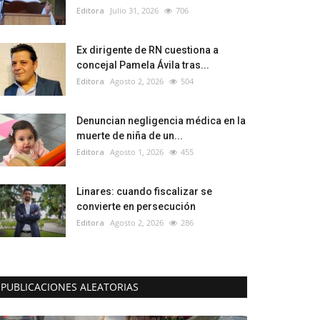
Editora
Julio 31, 2026
706
Ex dirigente de RN cuestiona a
concejal Pamela Ávila tras...
Editora
Agosto 2, 2026
504
Denuncian negligencia médica en la
muerte de niña de un...
Editora
Agosto 1, 2026
455
Linares: cuando fiscalizar se
convierte en persecución
Editora
Agosto 2, 2026
286
PUBLICACIONES ALEATORIAS