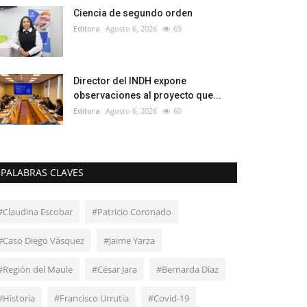
Ciencia de segundo orden
Editora
Agosto 6, 2026
69
Director del INDH expone
observaciones al proyecto que...
Editora
Agosto 6, 2026
60
PALABRAS CLAVES
#Claudina Escobar
#Patricio Coronado
#Caso Diego Vásquez
#Jaime Yarza
#Región del Maule
#César Jara
#Bernarda Díaz
#Historia
#Francisco Urrutia
#Covid-19