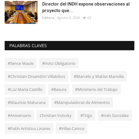
Director del INDH expone observaciones al
proyecto que...
Editora
Agosto 6, 2026
62
PALABRAS CLAVES
#Sence Maule
#Voto Obligatorio
#Christian Ossandón Villalobos
#Marcelo y Matías Mansilla
#Luz María Castillo
#Basura
#Ministerio del Trabajo
#Mauricio Maturana
#Manipuladoras de Alimentos
#Aniversario
Christian Volosky
#Trigo
#Inés González
#Patín Artístico Linares
#Villas Camus