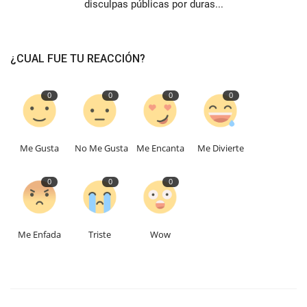
disculpas públicas por duras...
¿CUAL FUE TU REACCIÓN?
0
0
0
0
Me Gusta
No Me Gusta
Me Encanta
Me Divierte
0
0
0
Me Enfada
Triste
Wow