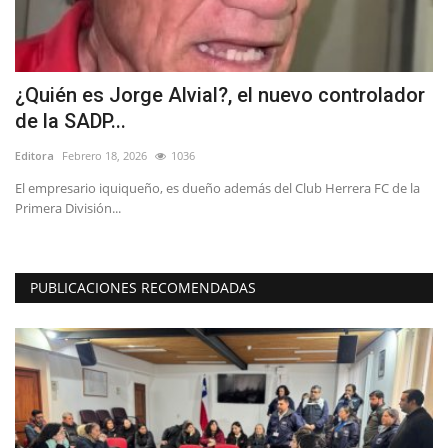
¿Quién es Jorge Alvial?, el nuevo controlador
C
de la SADP...
p
Editora
Febrero 18, 2026
1036
Ed
El empresario iquiqueño, es dueño además del Club Herrera FC de la
Co
Primera División...
PUBLICACIONES RECOMENDADAS