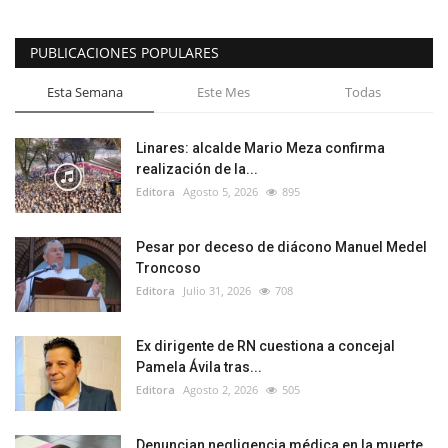
PUBLICACIONES POPULARES
Esta Semana
Este Mes
Todas
Linares: alcalde Mario Meza confirma
realización de la...
Editora
Agosto 5, 2026
895
Pesar por deceso de diácono Manuel Medel
Troncoso
Editora
Julio 31, 2026
708
Ex dirigente de RN cuestiona a concejal
Pamela Ávila tras...
Editora
Agosto 2, 2026
505
Denuncian negligencia médica en la muerte