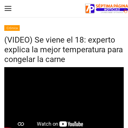
Crónica
(VIDEO) Se viene el 18: experto
Inicio
explica la mejor temperatura para
Crónica
congelar la carne
Policial
Tribunales
Deporte
Política
Espectáculos