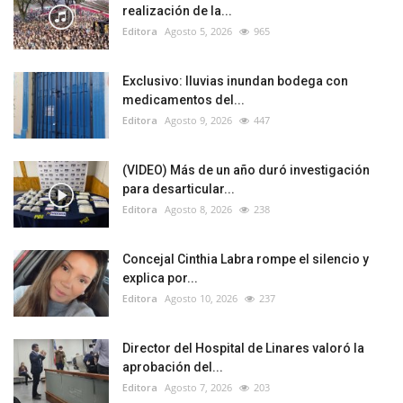
realización de la...
Editora
Agosto 5, 2026
965
Exclusivo: lluvias inundan bodega con
medicamentos del...
Editora
Agosto 9, 2026
447
(VIDEO) Más de un año duró investigación
para desarticular...
Editora
Agosto 8, 2026
238
Concejal Cinthia Labra rompe el silencio y
explica por...
Editora
Agosto 10, 2026
237
Director del Hospital de Linares valoró la
aprobación del...
Editora
Agosto 7, 2026
203