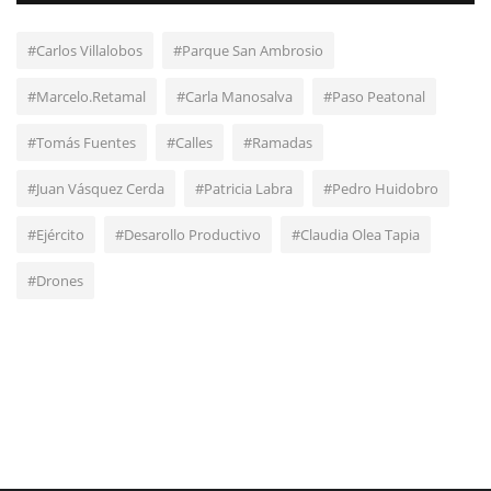
#Carlos Villalobos
#Parque San Ambrosio
#Marcelo.Retamal
#Carla Manosalva
#Paso Peatonal
#Tomás Fuentes
#Calles
#Ramadas
#Juan Vásquez Cerda
#Patricia Labra
#Pedro Huidobro
#Ejército
#Desarollo Productivo
#Claudia Olea Tapia
#Drones