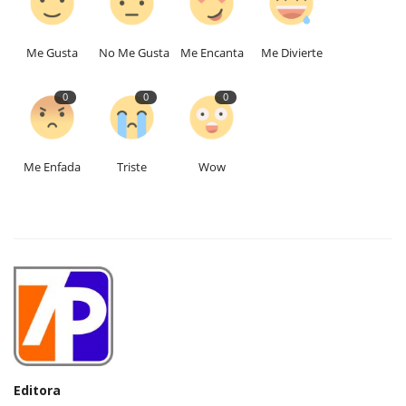
Me Gusta
No Me Gusta
Me Encanta
Me Divierte
0
0
0
Me Enfada
Triste
Wow
Editora