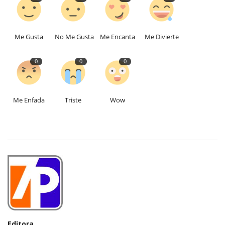
Me Gusta
No Me Gusta
Me Encanta
Me Divierte
0
0
0
Me Enfada
Triste
Wow
Editora