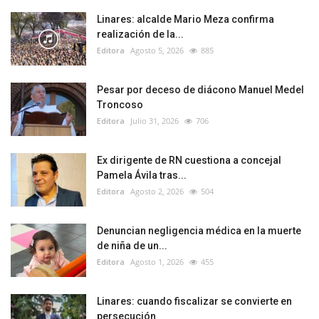
Linares: alcalde Mario Meza confirma
realización de la...
Editora
Agosto 5, 2026
885
Pesar por deceso de diácono Manuel Medel
Troncoso
Editora
Julio 31, 2026
706
Ex dirigente de RN cuestiona a concejal
Pamela Ávila tras...
Editora
Agosto 2, 2026
504
Denuncian negligencia médica en la muerte
de niña de un...
Editora
Agosto 1, 2026
455
Linares: cuando fiscalizar se convierte en
persecución