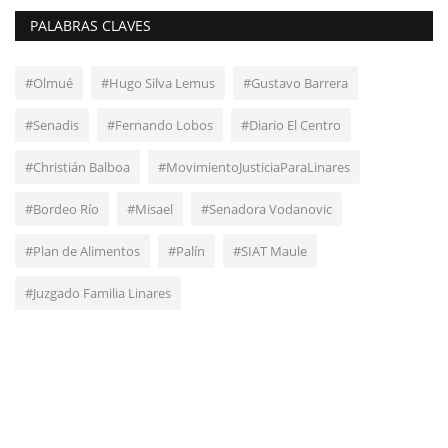
PALABRAS CLAVES
#Olmué
#Hugo Silva Lemus
#Gustavo Barrera
#Senadis
#Fernando Lobos
#Diario El Centro
#Christián Balboa
#MovimientoJusticiaParaLinares
#Bordeo Río
#Misael
#Senadora Vodanovic
#Plan de Alimentos
#Palín
#SIAT Maule
#Juzgado Familia Linares