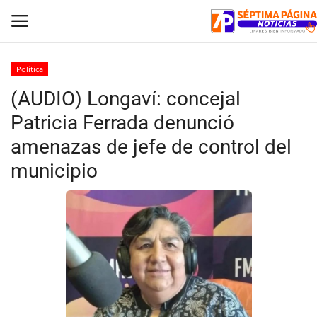
Política
(AUDIO) Longaví: concejal
Inicio
Patricia Ferrada denunció
Crónica
amenazas de jefe de control del
municipio
Policial
Tribunales
Deporte
Política
Espectáculos