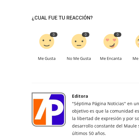
¿CUAL FUE TU REACCIÓN?
0
0
0
Me Gusta
No Me Gusta
Me Encanta
Me 
Editora
"Séptima Página Noticias" en u
objetivo es que la comunidad es
la libertad de expresión y por s
desarrollo constante del Maule 
últimos 50 años.