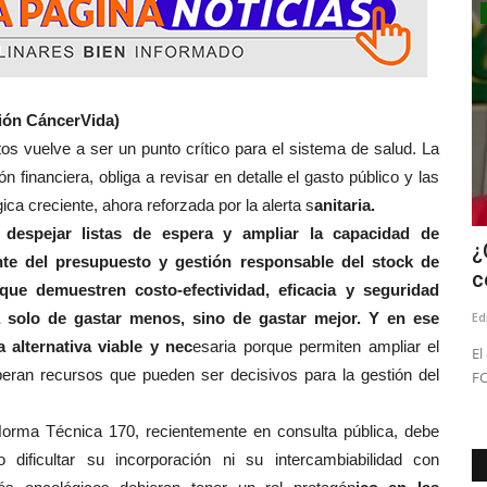
Política
ión CáncerVida)
ve a ser un punto crítico para el sistema de salud. La
 financiera, obliga a revisar en detalle el gasto público y las
a creciente, ahora reforzada por la alerta s
anitaria.
 despejar listas de espera y ampliar la capacidad de
a dos
Cuatro concejales linarenses presentan
¿
ente del presupuesto y gestión responsable del stock de
segunda acusación...
c
que demuestren costo-efectividad, eficacia y seguridad
a solo de gastar menos, sino de gastar mejor. Y en ese
Editora
Julio 29, 2026
400
Ed
 alternativa viable y nec
esaria porque permiten ampliar el
 la vía
"El rol de un concejal es velar por la probidad y la
El
iberan recursos que pueden ser decisivos para la gestión del
transparencia, y ante auditorías...
FC
a Norma Técnica 170, recientemente en consulta pública, debe
 dificultar su incorporación ni su intercambiabilidad con