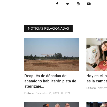
NOTICIAS RELACIONADAS
Después de décadas de
Hoy en el I
abandono habilitarán pista de
es la campa
aterrizaje...
Editora
Noviem
Editora
Diciembre 21, 2019
1571