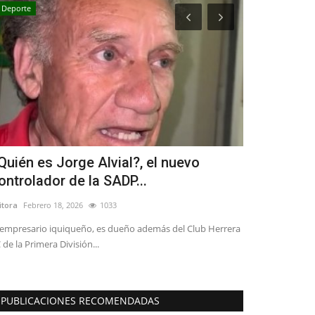
Deporte
Política
Quién es Jorge Alvial?, el nuevo
Tensión en
ontrolador de la SADP...
a Cicardini
itora
Febrero 18, 2026
1033
Editora
Julio 8, 20
 empresario iquiqueño, es dueño además del Club Herrera
 de la Primera División...
PUBLICACIONES RECOMENDADAS