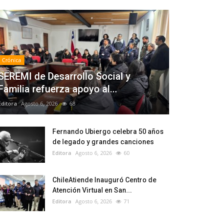
Crónica
SEREMI de Desarrollo Social y
Familia refuerza apoyo al...
Editora
Agosto 6, 2026
68
Fernando Ubiergo celebra 50 años
de legado y grandes canciones
Editora
Agosto 6, 2026
60
ChileAtiende Inauguró Centro de
Atención Virtual en San...
Editora
Agosto 6, 2026
71