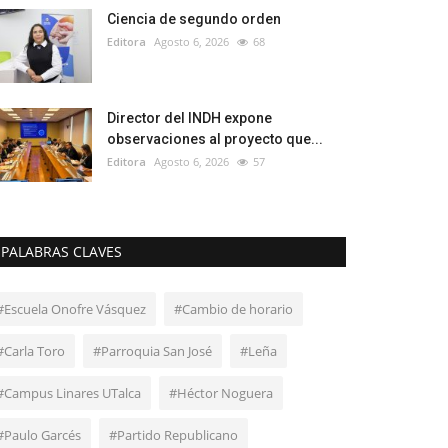
Ciencia de segundo orden
Editora
Agosto 6, 2026
68
Director del INDH expone
observaciones al proyecto que...
Editora
Agosto 6, 2026
57
PALABRAS CLAVES
#Escuela Onofre Vásquez
#Cambio de horario
#Carla Toro
#Parroquia San José
#Leña
#Campus Linares UTalca
#Héctor Noguera
#Paulo Garcés
#Partido Republicano