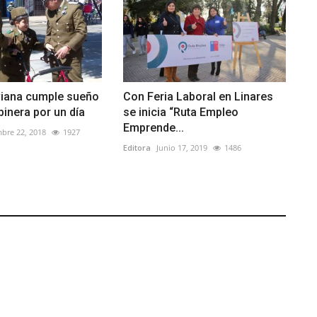
viana cumple sueño
Con Feria Laboral en Linares
binera por un día
se inicia “Ruta Empleo
Emprende...
bre 22, 2018
1927
Editora
Junio 17, 2019
1486