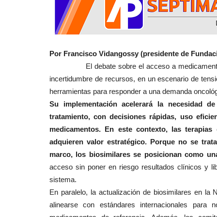
Tribunales
Por Francisco Vidangossy (presidente de Fundac
El debate sobre el acceso a medicamentos vuel
incertidumbre de recursos, en un escenario de tensión
herramientas para responder a una demanda oncológic
Su implementación acelerará la necesidad de
(VIDEO) Prisión preventiva par
tratamiento, con decisiones rápidas, uso efici
imputados por crimen...
medicamentos. En este contexto, las terapias 
adquieren valor estratégico. Porque no se trat
Editora
Mayo 18, 2026
529
marco, los biosimilares se posicionan como una
Los hechos ocurrieron en abril del año pasado en
acceso sin poner en riesgo resultados clínicos y l
pública
sistema.
En paralelo, la actualización de biosimilares en l
alinearse con estándares internacionales para no