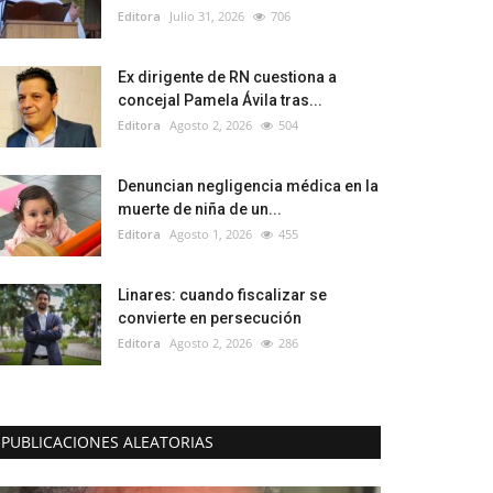
Editora
Julio 31, 2026
706
Ex dirigente de RN cuestiona a
concejal Pamela Ávila tras...
Editora
Agosto 2, 2026
504
Denuncian negligencia médica en la
muerte de niña de un...
Editora
Agosto 1, 2026
455
Linares: cuando fiscalizar se
convierte en persecución
Editora
Agosto 2, 2026
286
PUBLICACIONES ALEATORIAS