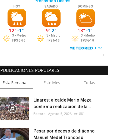
PUBLICACIONES POPULARES
Esta Semana
Este Mes
Todas
Linares: alcalde Mario Meza
confirma realización de la...
Editora
Agosto 5, 2026
881
Pesar por deceso de diácono
Manuel Medel Troncoso