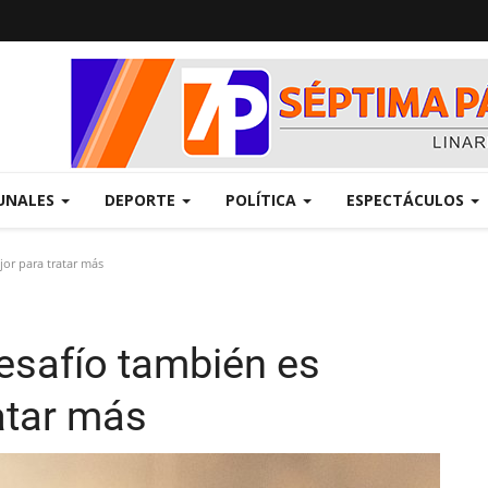
UNALES
DEPORTE
POLÍTICA
ESPECTÁCULOS
jor para tratar más
desafío también es
atar más