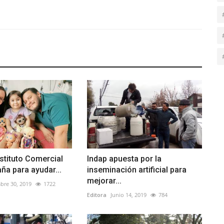
nstituto Comercial
Indap apuesta por la
ña para ayudar...
inseminación artificial para
mejorar...
bre 30, 2019
1722
Editora
Junio 14, 2019
784