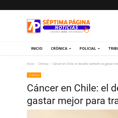
INICIO
CRÓNICA
POLICIAL
TRIB
Inicio
Crónica
Cáncer en Chile: el desafío también es gastar me
Crónica
Cáncer en Chile: el 
gastar mejor para tr