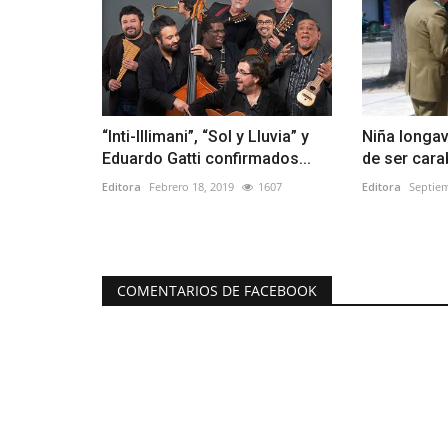
“Inti-Illimani”, “Sol y Lluvia” y
Niña longa
Eduardo Gatti confirmados...
de ser cara
Editora
Febrero 18, 2019
1607
Editora
Septiem
COMENTARIOS DE FACEBOOK