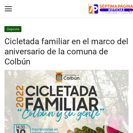
Deporte
Cicletada familiar en el marco del
Inicio
aniversario de la comuna de
Crónica
Colbún
Policial
Tribunales
Deporte
Política
Espectáculos