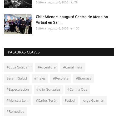
Editora
Agosto 6, 2026
79
ChileAtiende Inauguró Centro de Atención
Virtual en San...
Editora
Agosto 6, 2026
120
PALABRAS CLAVES
#Luca Giordani
#Accenture
#Canal Inela
Seremi Salud
#Inglés
#Recoleta
#Biomasa
#Especulación
#Julio González
#Camila Oda
#Marcela Leni
#Carlos Terán
Futbol
Jorge Guzmán
#Remedios