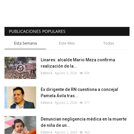
PUBLICACIONES POPULARES
Esta Semana
Este Mes
Todas
Linares: alcalde Mario Meza confirma
realización de la...
Editora
Agosto 5, 2026
926
Ex dirigente de RN cuestiona a concejal
Pamela Ávila tras...
Editora
Agosto 2, 2026
511
Denuncian negligencia médica en la muerte
de niña de un...
Editora
Agosto 1, 2026
463