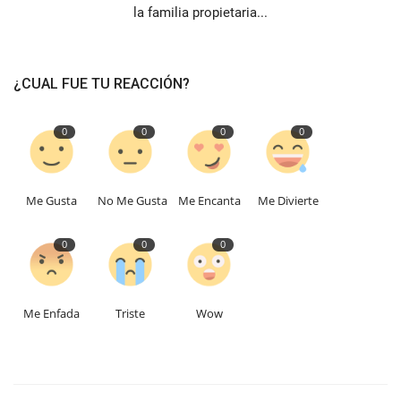
la familia propietaria...
¿CUAL FUE TU REACCIÓN?
0
0
0
0
Me Gusta
No Me Gusta
Me Encanta
Me Divierte
0
0
0
Me Enfada
Triste
Wow