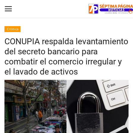
Crónica
CONUPIA respalda levantamiento
Inicio
del secreto bancario para
Crónica
combatir el comercio irregular y
el lavado de activos
Policial
Tribunales
Deporte
Política
Espectáculos