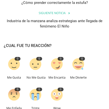
¿Cómo prender correctamente la estufa?
SIGUIENTE NOTICIA
Industria de la manzana analiza estrategias ante llegada de
fenómeno El Niño
¿CUAL FUE TU REACCIÓN?
0
0
0
0
Me Gusta
No Me Gusta
Me Encanta
Me Divierte
0
0
0
Me Enfada
Triste
Wow