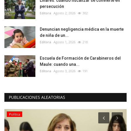
Linares: cuando fiscalizar se convierte en
persecución
Editora
Agosto 2, 2026
302
Denuncian negligencia médica en la muerte
de niña de un...
Editora
Agosto 1, 2026
218
Escuela de Formación de Carabineros del
Maule: cuando una...
Editora
Agosto 3, 2026
191
PUBLICACIONES ALEATORIAS
Política