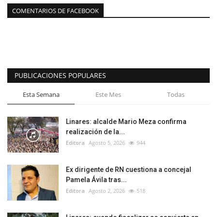
COMENTARIOS DE FACEBOOK
PUBLICACIONES POPULARES
Esta Semana
Este Mes
Todas
Linares: alcalde Mario Meza confirma
realización de la...
Editora
Agosto 5, 2026
944
Ex dirigente de RN cuestiona a concejal
Pamela Ávila tras...
Editora
Agosto 2, 2026
518