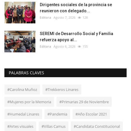
Dirigentes sociales de la provincia se
reunieron con delegado...
Editora
Agosto 7, 2026
128
SEREMI de Desarrollo Social y Familia
refuerza apoyo al...
Editora
Agosto 6, 2026
155
PALABRAS CLAVES
#Carolina Muñoz
#Trekkeros Linares
#Mujeres por la Memoria
#Primarias 29 de Noviembre
#Humedal Linares
#Pandemia
#Año Escolar 2021
#Artes visuales
#Villas Camus
#Candidata Constitucional