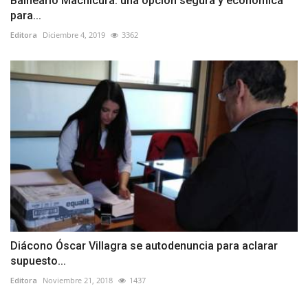
Balneario Machicura: una opción segura y económica
para...
Editora
Diciembre 4, 2019
3362
Diácono Óscar Villagra se autodenuncia para aclarar
supuesto...
Editora
Noviembre 21, 2018
1437