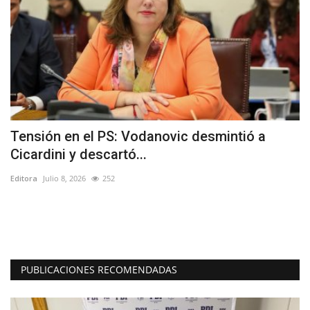
Tensión en el PS: Vodanovic desmintió a
(
Cicardini y descartó...
e
Editora
Julio 8, 2026
252
Ed
n
Ay
at
PUBLICACIONES RECOMENDADAS