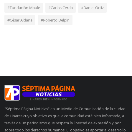
#Fundación Maule
#Carlos Cerda
#Daniel Ortiz
#César Aldana
#Roberto Delpin
"Séptima Página Noticias" en un Medio de Comunicación de la ciudad
de Linares cuyo objetivo es que la comunidad esté bien informada, a
través de un periodismo que respeta la libertad de expresión y por
sobre todo los derechos humanos. El objetivo es aportar al desarrollo