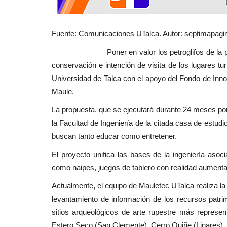
Deporte
Fuente: Comunicaciones UTalca. Autor: septimapagin
Poner en valor los petroglifos de la precordil
conservación e intención de visita de los lugares tur
Universidad de Talca con el apoyo del Fondo de Inno
Maule.
La propuesta, que se ejecutará durante 24 meses por
“Cazatalentos” polaco llega a L
la Facultad de Ingeniería de la citada casa de estudi
para observar a jugadores...
buscan tanto educar como entretener.
Editora
Marzo 6, 2026
675
El proyecto unifica las bases de la ingeniería asoc
Bartek Oledzki, fue recibido hoy día en el Aerop
como naipes, juegos de tablero con realidad aumenta
Santiago, por el controlador...
Actualmente, el equipo de Mauletec UTalca realiza la 
levantamiento de información de los recursos patrim
sitios arqueológicos de arte rupestre más represen
Estero Seco (San Clemente), Cerro Quiñe (Linares), 