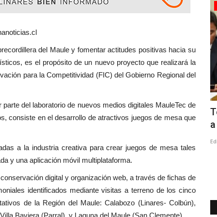
Espectáculos
anoticias.cl
lera del Maule y fomentar actitudes positivas hacia su
ísticos, es el propósito de un nuevo proyecto que realizará la
vación para la Competitividad (FIC) del Gobierno Regional del
 parte del laboratorio de nuevos medios digitales MauleTec de
inares
Furia Flamenca Talca brilló en
T
os, consiste en el desarrollo de atractivos juegos de mesa que
encuentro nacional realizado...
a
Editora
Junio 24, 2026
263
Ed
iadas a la industria creativa para crear juegos de mesa tales
uerto de
Nueve academias del norte, centro y sur del país
da y una aplicación móvil multiplataforma.
participaron en el Festival de...
conservación digital y organización web, a través de fichas de
oniales identificados mediante visitas a terreno de los cinco
tativos de la Región del Maule: Calabozo (Linares- Colbún),
Villa Baviera (Parral), y Laguna del Maule (San Clemente).