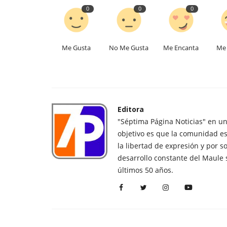
0
0
0
Me Gusta
No Me Gusta
Me Encanta
Me 
Editora
"Séptima Página Noticias" en u
objetivo es que la comunidad es
la libertad de expresión y por s
desarrollo constante del Maule 
últimos 50 años.