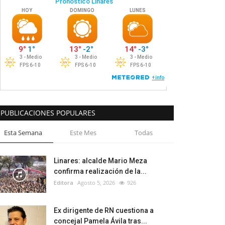
PUBLICACIONES POPULARES
Esta Semana
Este Mes
Todas
Linares: alcalde Mario Meza
confirma realización de la...
Editora
Agosto 5, 2026
926
Ex dirigente de RN cuestiona a
concejal Pamela Ávila tras...