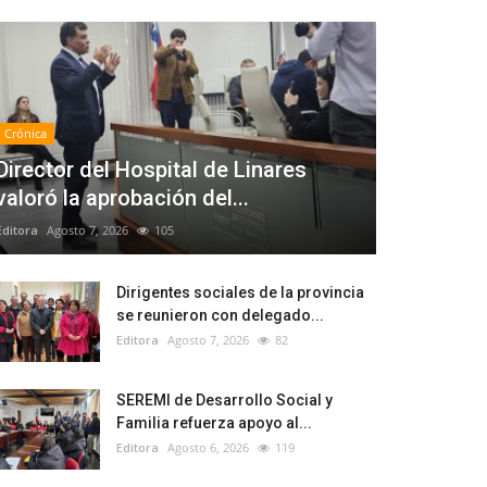
Crónica
Director del Hospital de Linares
valoró la aprobación del...
Editora
Agosto 7, 2026
105
Dirigentes sociales de la provincia
se reunieron con delegado...
Editora
Agosto 7, 2026
82
SEREMI de Desarrollo Social y
Familia refuerza apoyo al...
Editora
Agosto 6, 2026
119