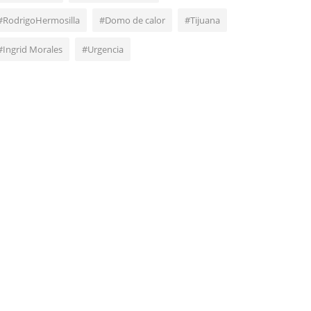
#RodrigoHermosilla
#Domo de calor
#Tijuana
#Ingrid Morales
#Urgencia