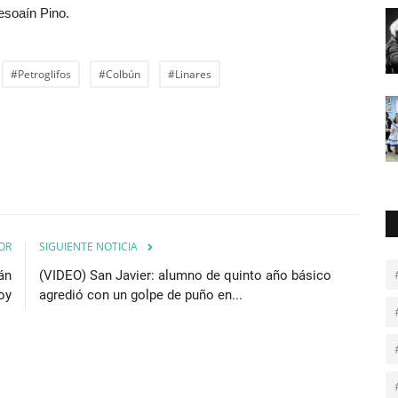
esoaín Pino.
#Petroglifos
#Colbún
#Linares
OR
SIGUIENTE NOTICIA
án
(VIDEO) San Javier: alumno de quinto año básico
oy
agredió con un golpe de puño en...