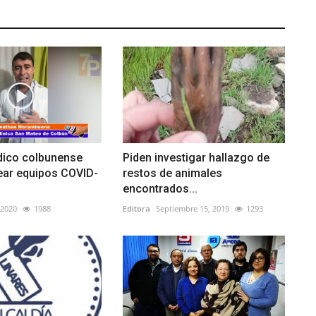
dico colbunense
Piden investigar hallazgo de
ear equipos COVID-
restos de animales
encontrados...
 2020
1988
Editora
Septiembre 15, 2019
1293