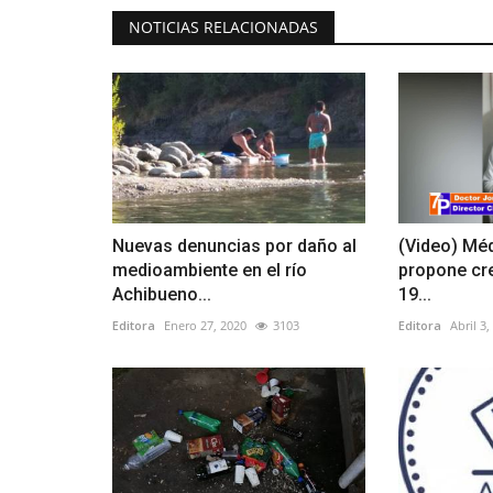
NOTICIAS RELACIONADAS
Nuevas denuncias por daño al
(Video) Mé
medioambiente en el río
propone cr
Achibueno...
19...
Editora
Enero 27, 2020
3103
Editora
Abril 3,