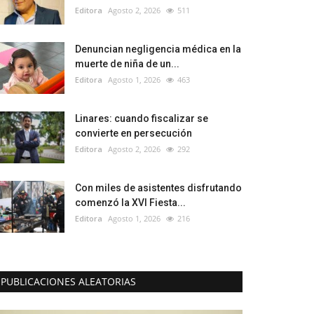
Editora
Agosto 2, 2026
511
Denuncian negligencia médica en la
muerte de niña de un...
Editora
Agosto 1, 2026
463
Linares: cuando fiscalizar se
convierte en persecución
Editora
Agosto 2, 2026
292
Con miles de asistentes disfrutando
comenzó la XVI Fiesta...
Editora
Agosto 1, 2026
216
PUBLICACIONES ALEATORIAS