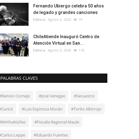
Fernando Ubiergo celebra 50 años
de legado y grandes canciones
Editora
Agosto 6, 2026
79
ChileAtiende Inauguró Centro de
Atención Virtual en San...
Editora
Agosto 6, 2026
118
PALABRAS CLAVES
#Ramón Cornejo
#José Venegas
#Secuestro
#Curicó
#Luis Espinoza Morán
#Torito Albirrojo
#MirthaNúñez
#Fiscalía Regional Maule
#Carlos Leppe
#Eduardo Fuentes