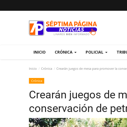
INICIO
CRÓNICA
POLICIAL
TRIB
Inicio
Crónica
Crearán juegos de mesa para promover la conser
Crónica
Crearán juegos de m
conservación de petr