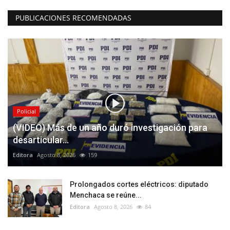
PUBLICACIONES RECOMENDADAS
Policial
(VIDEO) Más de un año duró investigación para
desarticular...
Editora
Agosto 8, 2026
159
Prolongados cortes eléctricos: diputado
Menchaca se reúne...
Editora
Agosto 8, 2026
84