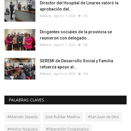
Director del Hospital de Linares valoró la
aprobación del...
Editora
Agosto 7, 2026
155
Dirigentes sociales de la provincia se
reunieron con delegado...
Editora
Agosto 7, 2026
126
SEREMI de Desarrollo Social y Familia
refuerza apoyo al...
Editora
Agosto 6, 2026
154
PALABRAS CLAVES
#Marcelo Zepeda
José Rubilar Medina
#San Juan de Dios
#Héctor Noguera
#Operación Cooperativa