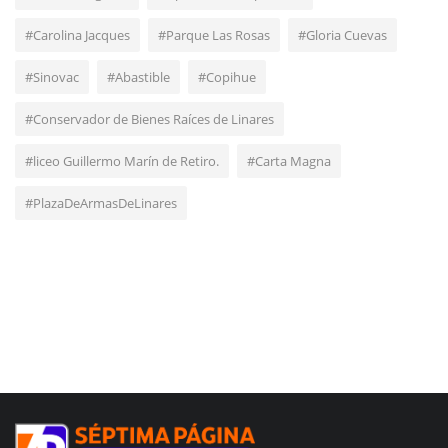
#Carolina Jacques
#Parque Las Rosas
#Gloria Cuevas
#Sinovac
#Abastible
#Copihue
#Conservador de Bienes Raíces de Linares
#liceo Guillermo Marín de Retiro.
#Carta Magna
#PlazaDeArmasDeLinares