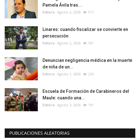
Pamela Ávila tras...
Editora
Agosto 2, 2026
517
Linares: cuando fiscalizar se convierte en
persecución
Editora
Agosto 2, 2026
301
Denuncian negligencia médica en la muerte
de niña de un...
Editora
Agosto 1, 2026
226
Escuela de Formación de Carabineros del
Maule: cuando una...
Editora
Agosto 3, 2026
191
PUBLICACIONES ALEATORIAS