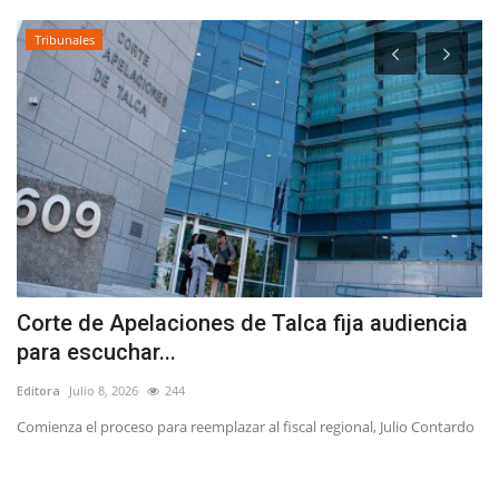
Tribunales
Corte de Apelaciones de Talca fija audiencia
M
para escuchar...
v
Editora
Julio 8, 2026
244
Ed
Comienza el proceso para reemplazar al fiscal regional, Julio Contardo
La
in