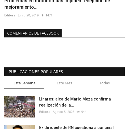
Problemas en motobombas impiden recepción de
mejoramiento...
Editora
Junio 20, 2019
1471
COMENTARIOS DE FACEBOOK
PUBLICACIONES POPULARES
Esta Semana
Este Mes
Todas
Linares: alcalde Mario Meza confirma
realización de la...
Editora
Agosto 5, 2026
944
Ex dirigente de RN cuestiona a concejal