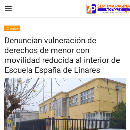
Crónica
Denuncian vulneración de
Inicio
derechos de menor con
Crónica
movilidad reducida al interior de
Escuela España de Linares
Policial
Tribunales
Deporte
Política
Espectáculos