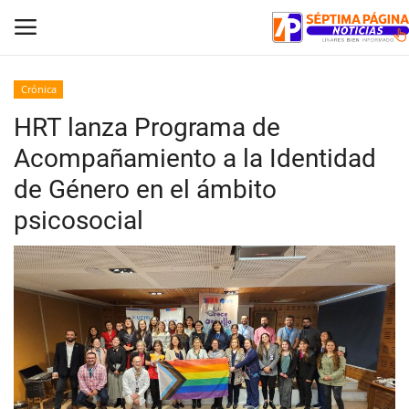
Crónica
HRT lanza Programa de
Inicio
Acompañamiento a la Identidad
Crónica
de Género en el ámbito
psicosocial
Policial
Tribunales
Deporte
Política
Espectáculos