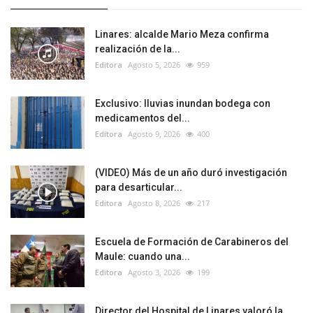
Linares: alcalde Mario Meza confirma
realización de la...
Editora
Agosto 5, 2026
959
Exclusivo: lluvias inundan bodega con
medicamentos del...
Editora
Agosto 9, 2026
400
(VIDEO) Más de un año duró investigación
para desarticular...
Editora
Agosto 8, 2026
217
Escuela de Formación de Carabineros del
Maule: cuando una...
Editora
Agosto 3, 2026
199
Director del Hospital de Linares valoró la