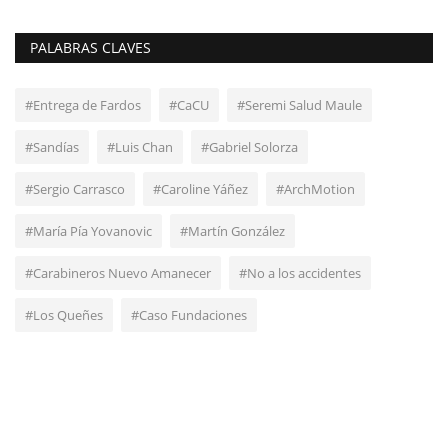
PALABRAS CLAVES
#Entrega de Fardos
#CaCU
#Seremi Salud Maule
#Sandías
#Luis Chan
#Gabriel Solorza
#Sergio Carrasco
#Caroline Yáñez
#ArchMotion
#María Pía Yovanovic
#Martín González
#Carabineros Nuevo Amanecer
#No a los accidentes
#Los Queñes
#Caso Fundaciones