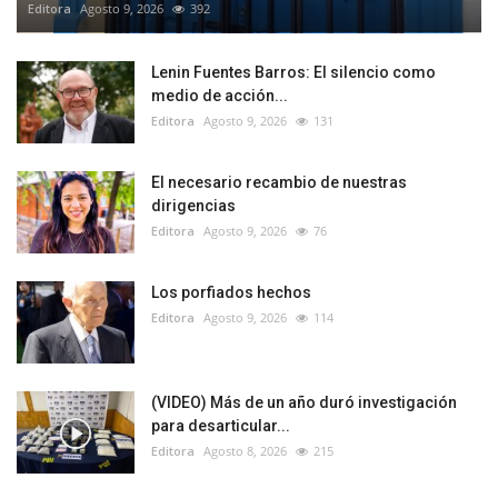
Editora
Agosto 9, 2026
392
Lenin Fuentes Barros: El silencio como
medio de acción...
Editora
Agosto 9, 2026
131
El necesario recambio de nuestras
dirigencias
Editora
Agosto 9, 2026
76
Los porfiados hechos
Editora
Agosto 9, 2026
114
(VIDEO) Más de un año duró investigación
para desarticular...
Editora
Agosto 8, 2026
215