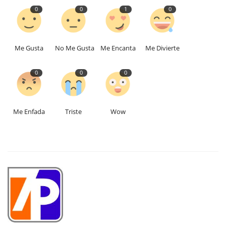
0
0
1
0
Me Gusta
No Me Gusta
Me Encanta
Me Divierte
0
0
0
Me Enfada
Triste
Wow