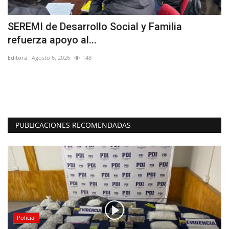
SEREMI de Desarrollo Social y Familia
“
refuerza apoyo al...
o
Editora
Agosto 6, 2026
148
Ed
Ba
el
PUBLICACIONES RECOMENDADAS
Policial