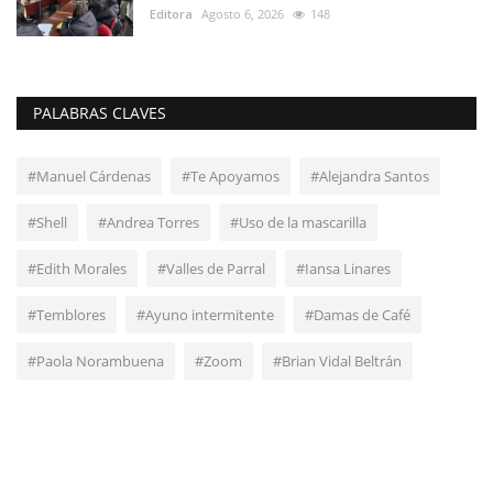
Editora
Agosto 6, 2026
148
PALABRAS CLAVES
#Manuel Cárdenas
#Te Apoyamos
#Alejandra Santos
#Shell
#Andrea Torres
#Uso de la mascarilla
#Edith Morales
#Valles de Parral
#Iansa Linares
#Temblores
#Ayuno intermitente
#Damas de Café
#Paola Norambuena
#Zoom
#Brian Vidal Beltrán