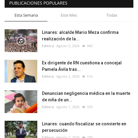
PUBLICACIONES POPULARES
Esta Semana
Este Mes
Todas
Linares: alcalde Mario Meza confirma
realización de la...
Editora
Agosto 5, 2026
940
Ex dirigente de RN cuestiona a concejal
Pamela Ávila tras...
Editora
Agosto 2, 2026
516
Denuncian negligencia médica en la muerte
de niña de un...
Editora
Agosto 1, 2026
333
Linares: cuando fiscalizar se convierte en
persecución
Editora
Agosto 2, 2026
299