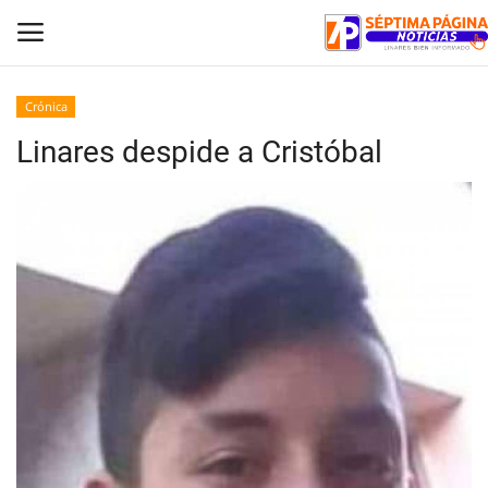
Crónica
Linares despide a Cristóbal
Inicio
Crónica
Policial
Tribunales
Deporte
Política
Espectáculos