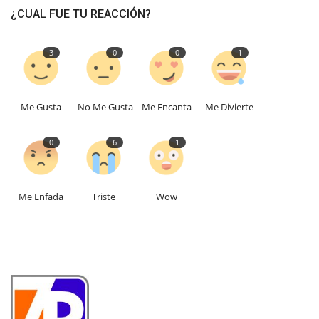
¿CUAL FUE TU REACCIÓN?
3
0
0
1
Me Gusta
No Me Gusta
Me Encanta
Me Divierte
0
6
1
Me Enfada
Triste
Wow