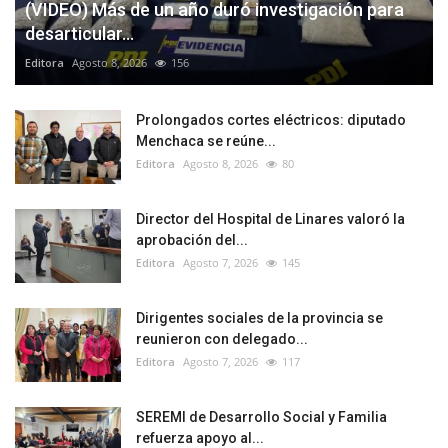
(VIDEO) Más de un año duró investigación para
desarticular...
Editora
Agosto 8, 2026
156
Prolongados cortes eléctricos: diputado
Menchaca se reúne...
Editora
Agosto 8, 2026
80
Director del Hospital de Linares valoró la
aprobación del...
Editora
Agosto 7, 2026
145
Dirigentes sociales de la provincia se
reunieron con delegado...
Editora
Agosto 7, 2026
117
SEREMI de Desarrollo Social y Familia
refuerza apoyo al...