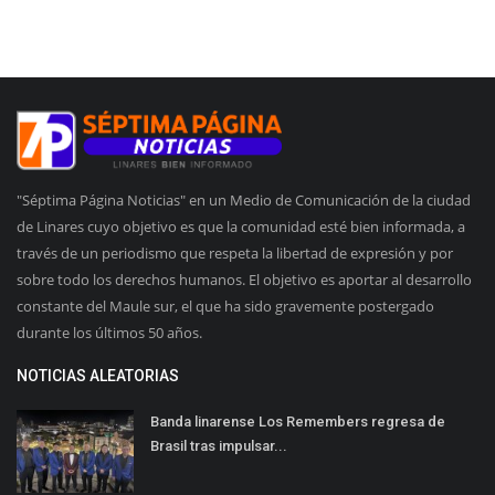
"Séptima Página Noticias" en un Medio de Comunicación de la ciudad
de Linares cuyo objetivo es que la comunidad esté bien informada, a
través de un periodismo que respeta la libertad de expresión y por
sobre todo los derechos humanos. El objetivo es aportar al desarrollo
constante del Maule sur, el que ha sido gravemente postergado
durante los últimos 50 años.
NOTICIAS ALEATORIAS
Banda linarense Los Remembers regresa de
Brasil tras impulsar...