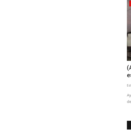
Policial
Linares: cinco personas lesionadas
(
leves y daños totales...
e
Editora
Junio 26, 2026
914
Ed
s
Dos adultos y tres menores de edad debieron recibir
Ay
atención médica en el hospital...
de