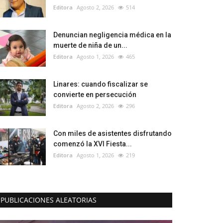
Editora
Agosto 2, 2026
514
Denuncian negligencia médica en la
muerte de niña de un...
Editora
Agosto 1, 2026
465
Linares: cuando fiscalizar se
convierte en persecución
Editora
Agosto 2, 2026
296
Con miles de asistentes disfrutando
comenzó la XVI Fiesta...
Editora
Agosto 1, 2026
219
PUBLICACIONES ALEATORIAS