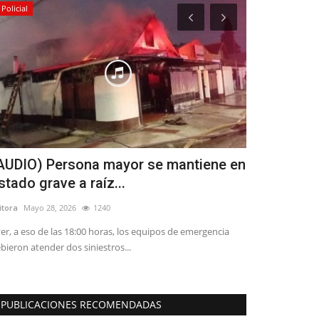
Policial
Deporte
AUDIO) Persona mayor se mantiene en
Linares ti
stado grave a raíz...
Compak Sp
itora
Mayo 28, 2026
1240
Editora
Noviembre
er, a eso de las 18:00 horas, los equipos de emergencia
Víctor Rodríguez 
bieron atender dos siniestros...
Asociación de Pes
PUBLICACIONES RECOMENDADAS