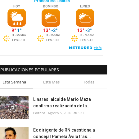
PUBLICACIONES POPULARES
Esta Semana
Este Mes
Todas
Linares: alcalde Mario Meza
confirma realización de la...
Editora
Agosto 5, 2026
931
Ex dirigente de RN cuestiona a
concejal Pamela Ávila tras...