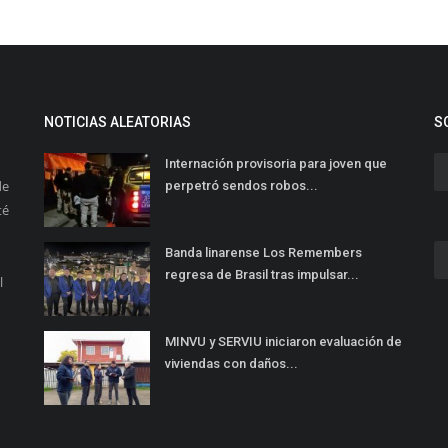
NOTICIAS ALEATORIAS
S
Internación provisoria para joven que
de
perpetró sendos robos...
té
Banda linarense Los Remembers
regresa de Brasil tras impulsar...
l
MINVU y SERVIU iniciaron evaluación de
viviendas con daños...