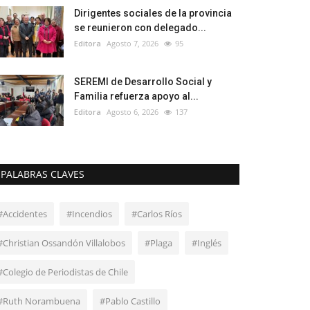
Dirigentes sociales de la provincia
se reunieron con delegado...
Editora
Agosto 7, 2026
95
SEREMI de Desarrollo Social y
Familia refuerza apoyo al...
Editora
Agosto 6, 2026
137
PALABRAS CLAVES
#Accidentes
#Incendios
#Carlos Ríos
#Christian Ossandón Villalobos
#Plaga
#Inglés
#Colegio de Periodistas de Chile
#Ruth Norambuena
#Pablo Castillo