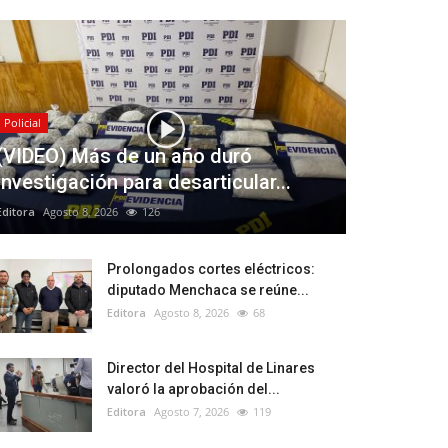
Policial
(VIDEO) Más de un año duró
investigación para desarticular...
Editora
Agosto 8, 2026
126
Prolongados cortes eléctricos:
diputado Menchaca se reúne...
Editora
Agosto 8, 2026
68
Director del Hospital de Linares
valoró la aprobación del...
Editora
Agosto 7, 2026
119