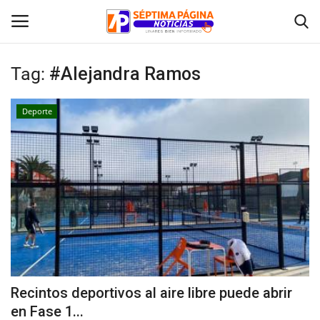
Tag:
#Alejandra Ramos
Inicio
Deporte
Crónica
Policial
Tribunales
Deporte
Política
Recintos deportivos al aire libre puede abrir
en Fase 1...
Espectáculos