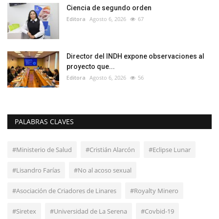
Ciencia de segundo orden
Editora
Agosto 6, 2026
67
Director del INDH expone observaciones al
proyecto que...
Editora
Agosto 6, 2026
56
PALABRAS CLAVES
#Ministerio de Salud
#Cristián Alarcón
#Eclipse Lunar
#Lisandro Farías
#No al acoso sexual
#Asociación de Criadores de Linares
#Royalty Minero
#Siretex
#Universidad de La Serena
#Covbid-19