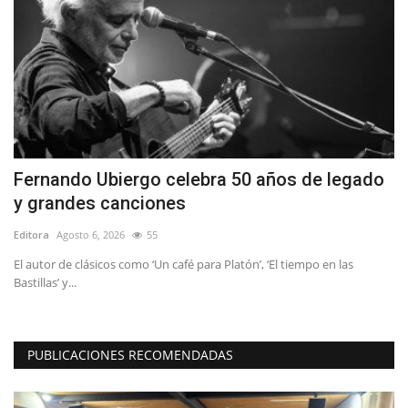
Fernando Ubiergo celebra 50 años de legado
A
y grandes canciones
Y
Editora
Agosto 6, 2026
55
Ed
El autor de clásicos como ‘Un café para Platón’, ‘El tiempo en las
La
Bastillas’ y...
mi
PUBLICACIONES RECOMENDADAS