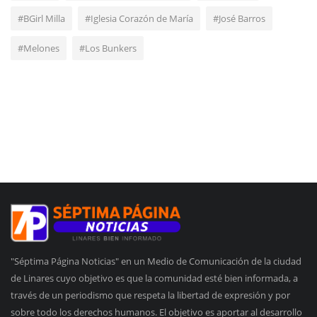
#BGirl Milla
#Iglesia Corazón de María
#José Barros
#Melones
#Los Bunkers
"Séptima Página Noticias" en un Medio de Comunicación de la ciudad
de Linares cuyo objetivo es que la comunidad esté bien informada, a
través de un periodismo que respeta la libertad de expresión y por
sobre todo los derechos humanos. El objetivo es aportar al desarrollo