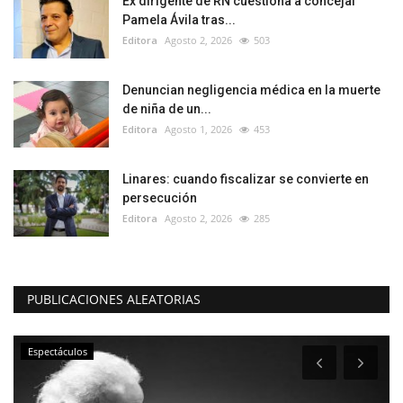
Ex dirigente de RN cuestiona a concejal
Pamela Ávila tras...
Editora
Agosto 2, 2026
503
Denuncian negligencia médica en la muerte
de niña de un...
Editora
Agosto 1, 2026
453
Linares: cuando fiscalizar se convierte en
persecución
Editora
Agosto 2, 2026
285
PUBLICACIONES ALEATORIAS
Espectáculos