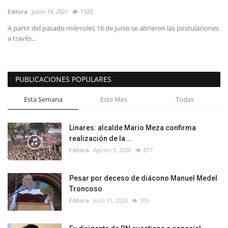
Editora
Junio 19, 2021
1320
A partir del pasado miércoles 16 de junio se abrieron las postulaciones
a través...
PUBLICACIONES POPULARES
Esta Semana
Este Mes
Todas
Linares: alcalde Mario Meza confirma
realización de la...
Editora
Agosto 5, 2026
877
Pesar por deceso de diácono Manuel Medel
Troncoso
Editora
Julio 31, 2026
705