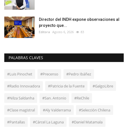
Director del INDH expone observaciones al
proyecto que...
Editora
Agosto 6, 2026
83
PALABRAS CLAVES
#Luis Pinochet
#Precenso
#Pedro Ibáñez
#Radio Innovadora
#Patricia de la Fuente
#GalgoLibre
#Nilza Saldanha
#San. Antonio
#ReChile
#Clase magistral
#Aly Valderrama
#Selección Chilena
#Pantallas
#Cárcel La Laguna
#Daniel Matamala