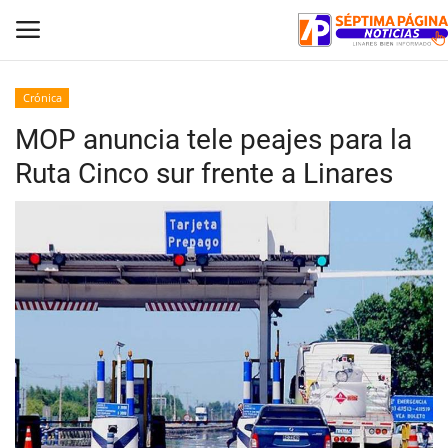
Crónica
MOP anuncia tele peajes para la
Inicio
Ruta Cinco sur frente a Linares
Crónica
Policial
Tribunales
Deporte
Política
Espectáculos