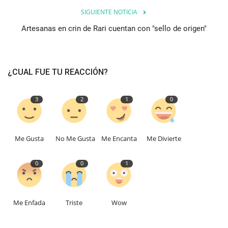
SIGUIENTE NOTICIA
Artesanas en crin de Rari cuentan con "sello de origen"
¿CUAL FUE TU REACCIÓN?
3
2
1
0
Me Gusta
No Me Gusta
Me Encanta
Me Divierte
0
0
1
Me Enfada
Triste
Wow