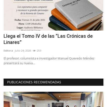
Llega el Tomo IV de las “Las Crónicas de
L
Linares”
n
Editora
Julio 24, 2026
253
Ed
a
El profesor, columnista e investigador Manuel Quevedo Méndez
H.
presentará su nueva...
es
PUBLICACIONES RECOMENDADAS