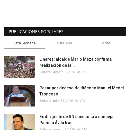
PUBLICACIONES POPULARES
Esta Semana
Este Mes
Todas
Linares: alcalde Mario Meza confirma
realización de la...
Editora
Agosto 5, 2026
906
Pesar por deceso de diácono Manuel Medel
Troncoso
Editora
Julio 31, 2026
709
Ex dirigente de RN cuestiona a concejal
Pamela Ávila tras...
Editora
Agosto 2, 2026
510