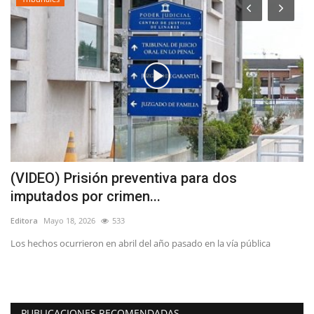
s
(VIDEO) Prisión preventiva para dos
C
imputados por crimen...
c
Editora
Mayo 18, 2026
533
Ed
s
Los hechos ocurrieron en abril del año pasado en la vía pública
Lo
em
PUBLICACIONES RECOMENDADAS