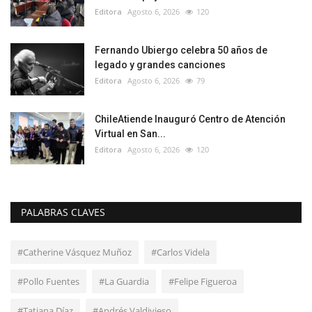
Editora
Agosto 6, 2026
120
Fernando Ubiergo celebra 50 años de
legado y grandes canciones
Editora
Agosto 6, 2026
79
ChileAtiende Inauguró Centro de Atención
Virtual en San...
Editora
Agosto 6, 2026
120
PALABRAS CLAVES
#Catherine Vásquez Muñoz
#Carlos Videla
#Pollo Fuentes
#La Guardia
#Felipe Figueroa
#Tatiana Díaz
#Andrés Valdivieso