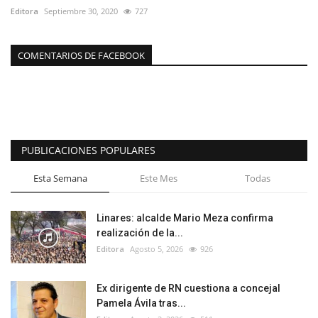
Editora
Septiembre 30, 2020
727
COMENTARIOS DE FACEBOOK
PUBLICACIONES POPULARES
Esta Semana
Este Mes
Todas
Linares: alcalde Mario Meza confirma
realización de la...
Editora
Agosto 5, 2026
926
Ex dirigente de RN cuestiona a concejal
Pamela Ávila tras...