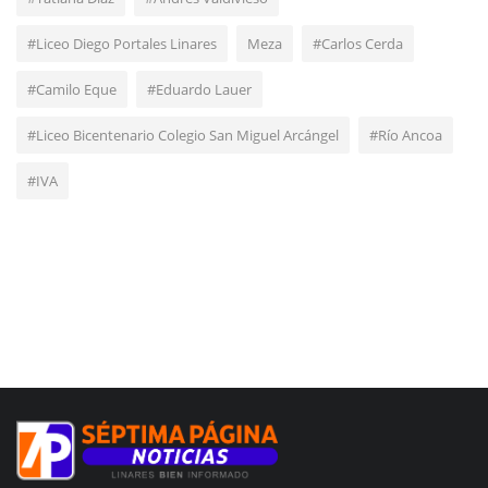
#Liceo Diego Portales Linares
Meza
#Carlos Cerda
#Camilo Eque
#Eduardo Lauer
#Liceo Bicentenario Colegio San Miguel Arcángel
#Río Ancoa
#IVA