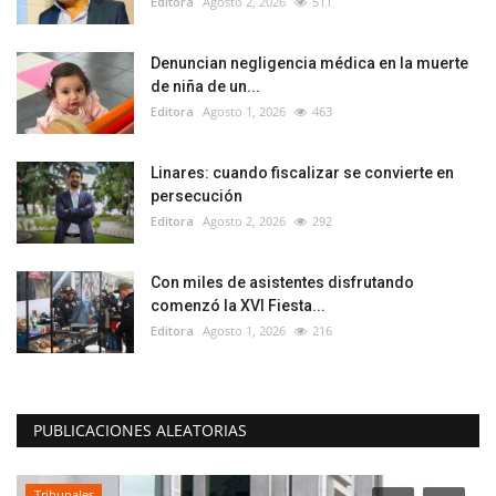
Editora
Agosto 2, 2026
511
Denuncian negligencia médica en la muerte
de niña de un...
Editora
Agosto 1, 2026
463
Linares: cuando fiscalizar se convierte en
persecución
Editora
Agosto 2, 2026
292
Con miles de asistentes disfrutando
comenzó la XVI Fiesta...
Editora
Agosto 1, 2026
216
PUBLICACIONES ALEATORIAS
Tribunales