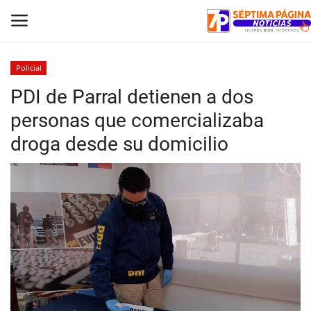
Policial
PDI de Parral detienen a dos
Inicio
personas que comercializaba
Crónica
droga desde su domicilio
Policial
Tribunales
Deporte
Política
Espectáculos