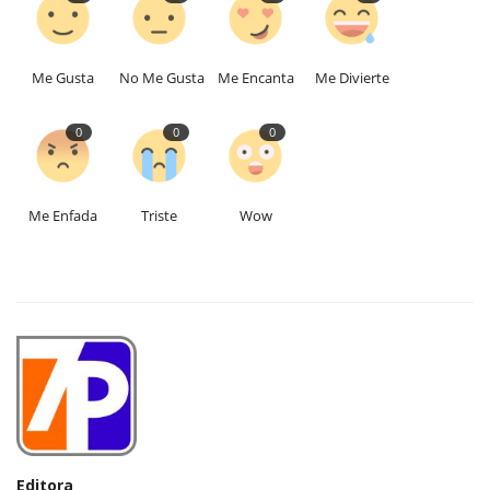
Me Gusta
No Me Gusta
Me Encanta
Me Divierte
0
0
0
Me Enfada
Triste
Wow
Editora