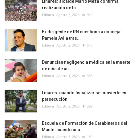
Linares: alcalde Mario Meza confirma
realización de la...
Editora
Agosto 5, 2026
940
Ex dirigente de RN cuestiona a concejal
Pamela Ávila tras...
Editora
Agosto 2, 2026
516
Denuncian negligencia médica en la muerte
de niña de un...
Editora
Agosto 1, 2026
333
Linares: cuando fiscalizar se convierte en
persecución
Editora
Agosto 2, 2026
299
Escuela de Formación de Carabineros del
Maule: cuando una...
Editora
Agosto 3, 2026
189