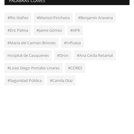
PALABRAS CLAVES
#Río Ibáñez
#Marisol Pincheira
#Benjamín Aravena
#Eric Palma
#Jaime Gómez
#APR
#María del Carmen Briones
#Influeza
Hospital de Cauquenes
#Dron
#Ana Ceclia Retamal
#Liceo Diego Portales Linares
#CORES
#Seguridad Pública
#Camila Díaz