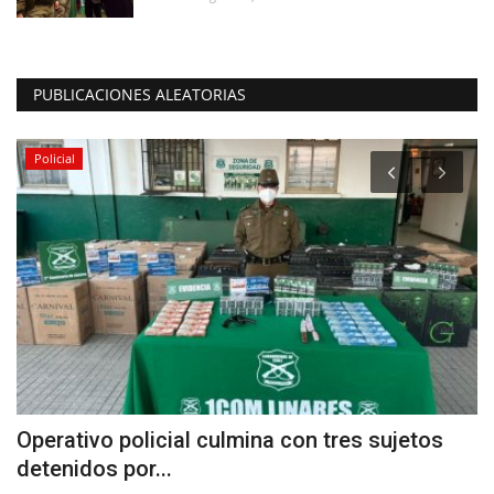
PUBLICACIONES ALEATORIAS
Policial
Operativo policial culmina con tres sujetos
J
detenidos por...
C