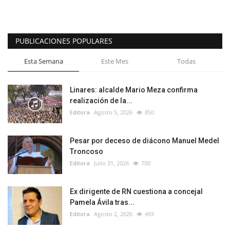
PUBLICACIONES POPULARES
Esta Semana
Este Mes
Todas
Linares: alcalde Mario Meza confirma
realización de la...
Editora
Agosto 5, 2026
850
Pesar por deceso de diácono Manuel Medel
Troncoso
Editora
Julio 31, 2026
700
Ex dirigente de RN cuestiona a concejal
Pamela Ávila tras...
Editora
Agosto 2, 2026
493