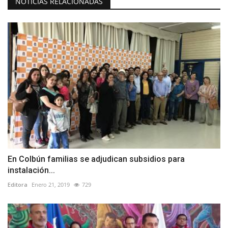
NOTICIAS RELACIONADAS
En Colbún familias se adjudican subsidios para
instalación...
Editora
Enero 21, 2019
729