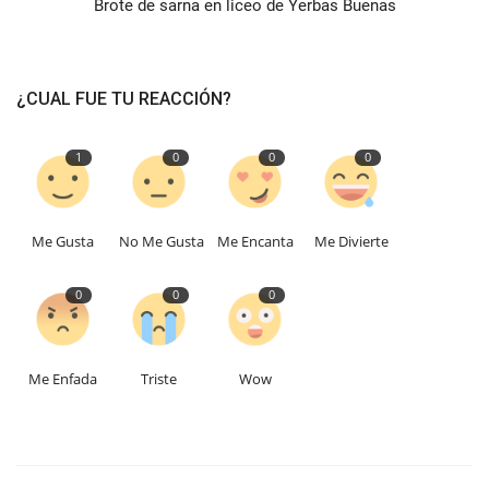
Brote de sarna en liceo de Yerbas Buenas
¿CUAL FUE TU REACCIÓN?
1
0
0
0
Me Gusta
No Me Gusta
Me Encanta
Me Divierte
0
0
0
Me Enfada
Triste
Wow