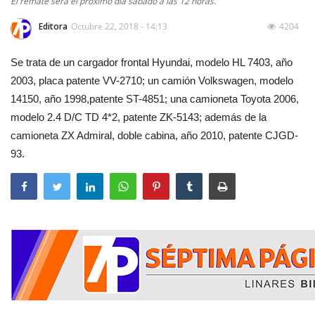
El remate será el próximo día sábado a las 12 horas.
Editora
Octubre 22, 2018 - 14:13
4204
Se trata de un cargador frontal Hyundai, modelo HL 7403, año
2003, placa patente VV-2710; un camión Volkswagen, modelo
14150, año 1998,patente ST-4851; una camioneta Toyota 2006,
modelo 2.4 D/C TD 4*2, patente ZK-5143; además de la
camioneta ZX Admiral, doble cabina, año 2010, patente CJGD-
93.