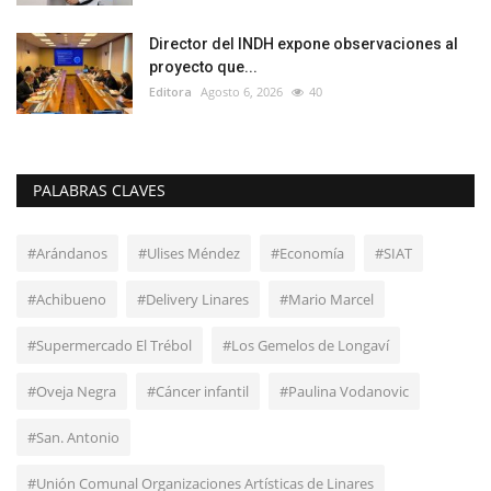
Director del INDH expone observaciones al
proyecto que...
Editora
Agosto 6, 2026
40
PALABRAS CLAVES
#Arándanos
#Ulises Méndez
#Economía
#SIAT
#Achibueno
#Delivery Linares
#Mario Marcel
#Supermercado El Trébol
#Los Gemelos de Longaví
#Oveja Negra
#Cáncer infantil
#Paulina Vodanovic
#San. Antonio
#Unión Comunal Organizaciones Artísticas de Linares