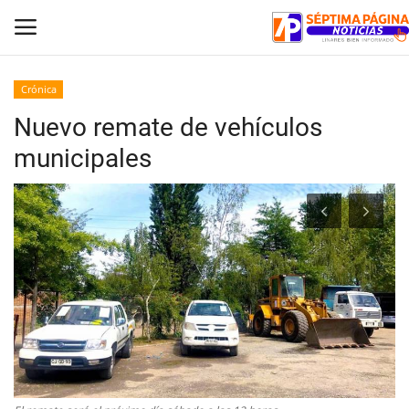
Crónica
Nuevo remate de vehículos
Inicio
municipales
Crónica
Policial
Tribunales
Deporte
Política
Espectáculos