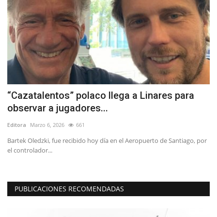
“Cazatalentos” polaco llega a Linares para
C
observar a jugadores...
c
Editora
Marzo 6, 2026
661
Ed
Bartek Oledzki, fue recibido hoy día en el Aeropuerto de Santiago, por
Lo
el controlador...
em
PUBLICACIONES RECOMENDADAS