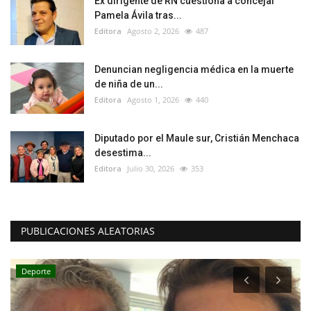
Ex dirigente de RN cuestiona a concejal
Pamela Ávila tras...
Editora
Agosto 2, 2026
487
Denuncian negligencia médica en la muerte
de niña de un...
Editora
Agosto 1, 2026
440
Diputado por el Maule sur, Cristián Menchaca
desestima...
Editora
Julio 30, 2026
353
PUBLICACIONES ALEATORIAS
Deporte