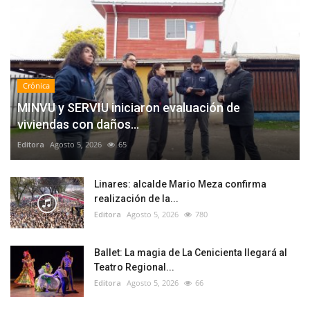
Crónica
MINVU y SERVIU iniciaron evaluación de
viviendas con daños...
Editora
Agosto 5, 2026
65
Linares: alcalde Mario Meza confirma
realización de la...
Editora
Agosto 5, 2026
780
Ballet: La magia de La Cenicienta llegará al
Teatro Regional...
Editora
Agosto 5, 2026
66