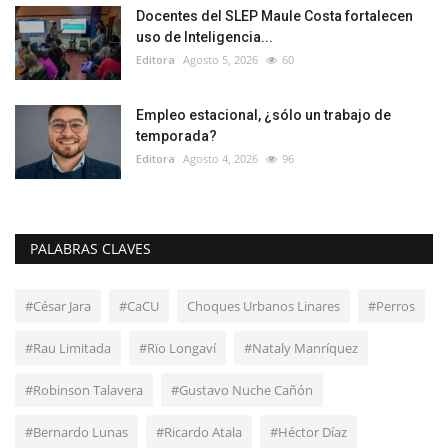
Docentes del SLEP Maule Costa fortalecen
uso de Inteligencia...
Editora
Agosto 5, 2026
60
Empleo estacional, ¿sólo un trabajo de
temporada?
Editora
Agosto 4, 2026
96
PALABRAS CLAVES
#César Jara
#CaCU
Choques Urbanos Linares
#Perros
#Rau Limitada
#Rïo Longaví
#Nataly Manríquez
#Robinson Talavera
#Gustavo Nuche Cañón
#Bernardo Lunas
#Ricardo Atala
#Héctor Díaz