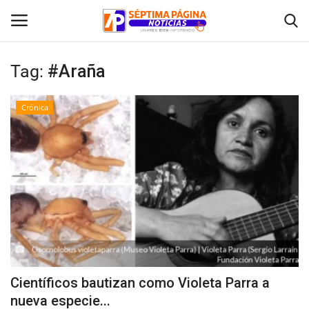
Tag:
#Araña
Inicio
Crónica
Crónica
Policial
Tribunales
Deporte
Política
Científicos bautizan como Violeta Parra a
nueva especie...
Espectáculos