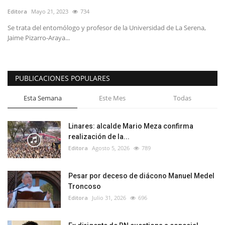
Editora
Mayo 21, 2023
734
Se trata del entomólogo y profesor de la Universidad de La Serena,
Jaime Pizarro-Araya...
PUBLICACIONES POPULARES
Esta Semana
Este Mes
Todas
Linares: alcalde Mario Meza confirma
realización de la...
Editora
Agosto 5, 2026
789
Pesar por deceso de diácono Manuel Medel
Troncoso
Editora
Julio 31, 2026
696