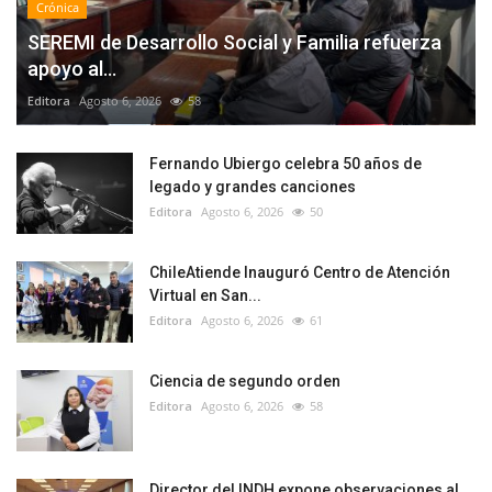
Crónica
SEREMI de Desarrollo Social y Familia refuerza
apoyo al...
Editora
Agosto 6, 2026
58
Fernando Ubiergo celebra 50 años de
legado y grandes canciones
Editora
Agosto 6, 2026
50
ChileAtiende Inauguró Centro de Atención
Virtual en San...
Editora
Agosto 6, 2026
61
Ciencia de segundo orden
Editora
Agosto 6, 2026
58
Director del INDH expone observaciones al