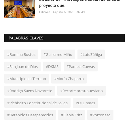
proyecto que...
Editora
Agosto 6, 2026
49
PALABRAS CLAVES
#Romina Bustos
#Guillermo Miño
#Luis Zúñiga
#San Juan de Dios
#DKMS
#Pamela Cuevas
#Municipio en Terreno
#Morín Chaparro
#Rodrigo Saens Navarrete
#Recorte presupuestario
#Plebiscito Constitucional de Salida
PDI Linares
#Detenidos Desaparecidos
#Clenia Fritz
#Portonazo