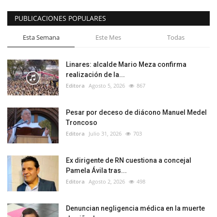
PUBLICACIONES POPULARES
Esta Semana
Este Mes
Todas
Linares: alcalde Mario Meza confirma
realización de la...
Editora
Agosto 5, 2026
867
Pesar por deceso de diácono Manuel Medel
Troncoso
Editora
Julio 31, 2026
703
Ex dirigente de RN cuestiona a concejal
Pamela Ávila tras...
Editora
Agosto 2, 2026
498
Denuncian negligencia médica en la muerte