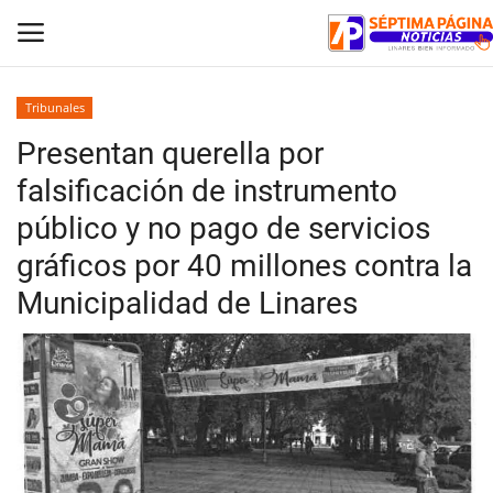
Tribunales
Presentan querella por
Inicio
falsificación de instrumento
Crónica
público y no pago de servicios
gráficos por 40 millones contra la
Policial
Municipalidad de Linares
Tribunales
Deporte
Política
Espectáculos