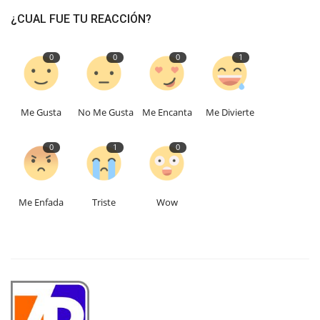
¿CUAL FUE TU REACCIÓN?
0
0
0
1
Me Gusta
No Me Gusta
Me Encanta
Me Divierte
0
1
0
Me Enfada
Triste
Wow