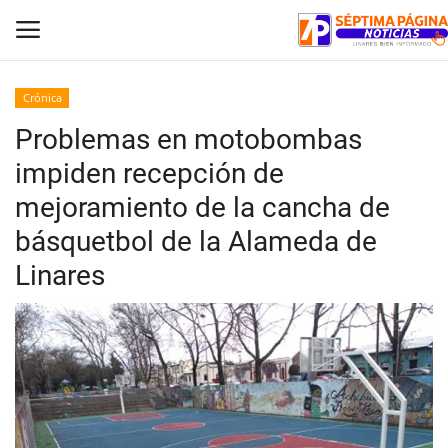
Crónica
Problemas en motobombas
Inicio
impiden recepción de
Crónica
mejoramiento de la cancha de
básquetbol de la Alameda de
Policial
Linares
Tribunales
Deporte
Política
Espectáculos