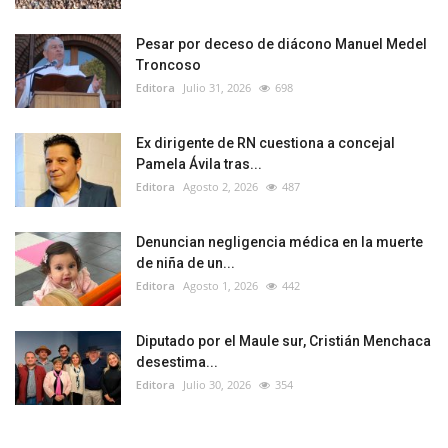
Pesar por deceso de diácono Manuel Medel
Troncoso
Editora
Julio 31, 2026
698
Ex dirigente de RN cuestiona a concejal
Pamela Ávila tras...
Editora
Agosto 2, 2026
487
Denuncian negligencia médica en la muerte
de niña de un...
Editora
Agosto 1, 2026
442
Diputado por el Maule sur, Cristián Menchaca
desestima...
Editora
Julio 30, 2026
354