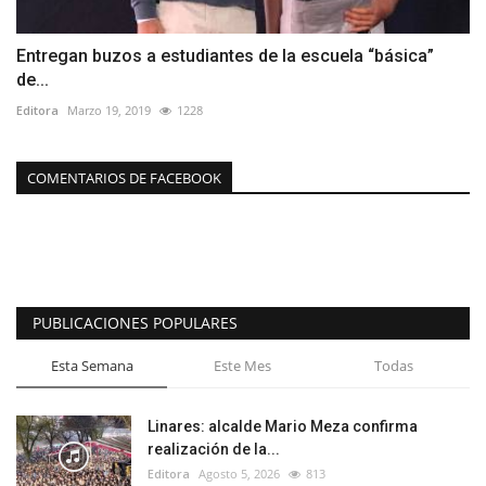
Entregan buzos a estudiantes de la escuela “básica”
de...
Editora
Marzo 19, 2019
1228
COMENTARIOS DE FACEBOOK
PUBLICACIONES POPULARES
Esta Semana
Este Mes
Todas
Linares: alcalde Mario Meza confirma
realización de la...
Editora
Agosto 5, 2026
813