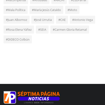
#Recompensa
#Antibalas
#ARCHI
#LuzParral
#Mala Política
#María Jesús Cataldo
#Moto
#Juan Albornoz
#José Urrutia
#CAE
#Antonio Vega
#Rosa Elena Yáñez
#SEIA
#Carmen Gloria Retamal
#DIDECO Colbún