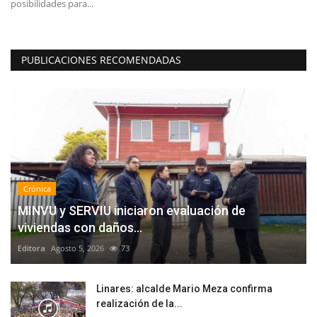
posibilidades para...
de
PUBLICACIONES RECOMENDADAS
Crónica
MINVU y SERVIU iniciaron evaluación de
viviendas con daños...
Editora
Agosto 5, 2026
73
Linares: alcalde Mario Meza confirma
realización de la...