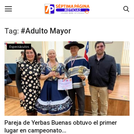
Tag:
#Adulto Mayor
Inicio
Espectáculos
Crónica
Policial
Tribunales
Deporte
Política
Pareja de Yerbas Buenas obtuvo el primer
lugar en campeonato...
Espectáculos