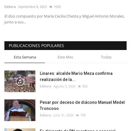
Editora
Septiembre 8, 2023
1035
El dúo compuesto por María Cecilia Chesta y Miguel Antonio Morales,
junto a sus...
PUBLICACIONES POPULARES
Esta Semana
Este Mes
Todas
Linares: alcalde Mario Meza confirma
realización de la...
Editora
Agosto 5, 2026
862
Pesar por deceso de diácono Manuel Medel
Troncoso
Editora
Julio 31, 2026
700