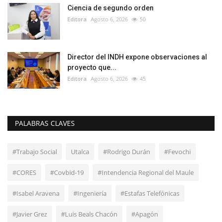
Ciencia de segundo orden
Editora
Agosto 6, 2026
50
Director del INDH expone observaciones al
proyecto que...
Editora
Agosto 6, 2026
45
PALABRAS CLAVES
#Trabajo Social
Utalca
#Rodrigo Durán
#Fevochi
#CORES
#Covbid-19
#Intendencia Regional del Maule
#Isabel Aravena
#Ingeniería
#Estafas Telefónicas
#Javier Grez
#Luis Beals Chacón
#Apagón