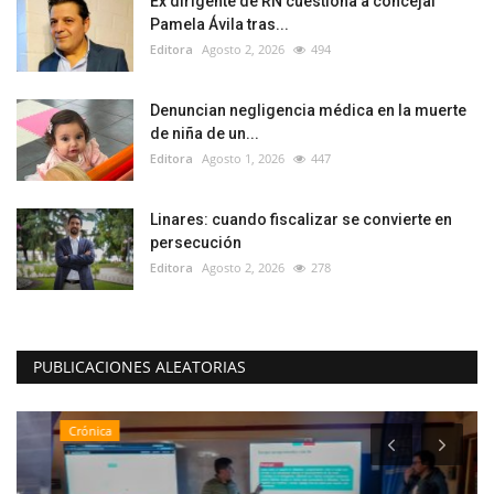
Ex dirigente de RN cuestiona a concejal
Pamela Ávila tras...
Editora
Agosto 2, 2026
494
Denuncian negligencia médica en la muerte
de niña de un...
Editora
Agosto 1, 2026
447
Linares: cuando fiscalizar se convierte en
persecución
Editora
Agosto 2, 2026
278
PUBLICACIONES ALEATORIAS
Crónica