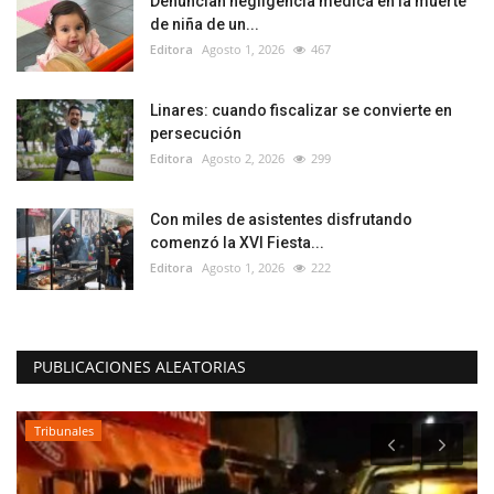
Denuncian negligencia médica en la muerte
de niña de un...
Editora
Agosto 1, 2026
467
Linares: cuando fiscalizar se convierte en
persecución
Editora
Agosto 2, 2026
299
Con miles de asistentes disfrutando
comenzó la XVI Fiesta...
Editora
Agosto 1, 2026
222
PUBLICACIONES ALEATORIAS
Tribunales