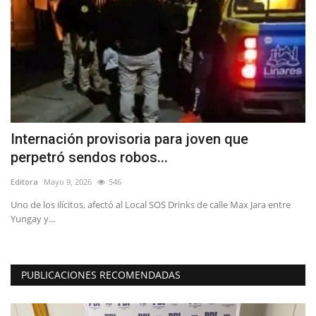
Internación provisoria para joven que
D
perpetró sendos robos...
d
Editora
Mayo 9, 2026
546
Ed
Uno de los ilícitos, afectó al Local SOS Drinks de calle Max Jara entre
Re
Yungay y...
as
PUBLICACIONES RECOMENDADAS