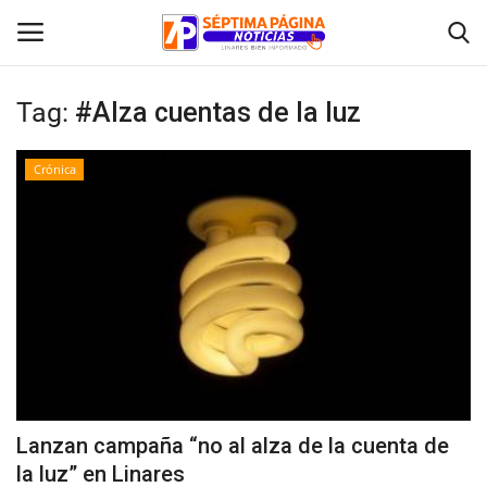
Tag:
#Alza cuentas de la luz
Inicio
Crónica
Crónica
Policial
Tribunales
Deporte
Política
Lanzan campaña “no al alza de la cuenta de
la luz” en Linares
Espectáculos