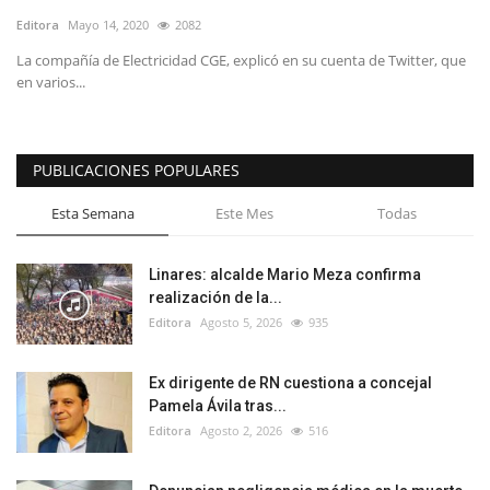
Editora
Mayo 14, 2020
2082
La compañía de Electricidad CGE, explicó en su cuenta de Twitter, que
en varios...
PUBLICACIONES POPULARES
Esta Semana
Este Mes
Todas
Linares: alcalde Mario Meza confirma
realización de la...
Editora
Agosto 5, 2026
935
Ex dirigente de RN cuestiona a concejal
Pamela Ávila tras...
Editora
Agosto 2, 2026
516