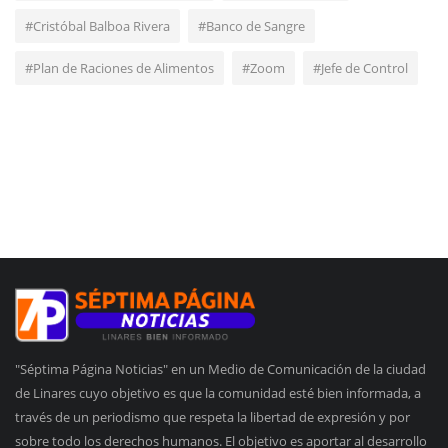
#Cristóbal Balboa Rivera
#Banco de Sangre
#Plan de Raciones de Alimentos
#Zoom
#Jefe de Control
"Séptima Página Noticias" en un Medio de Comunicación de la ciudad
de Linares cuyo objetivo es que la comunidad esté bien informada, a
través de un periodismo que respeta la libertad de expresión y por
sobre todo los derechos humanos. El objetivo es aportar al desarrollo