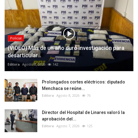
Policial
(VIDEO) Más de un año duró investigación para
desarticular...
Editora
Agosto 8, 2026
142
Prolongados cortes eléctricos: diputado
Menchaca se reúne...
Editora
Agosto 8, 2026
76
Director del Hospital de Linares valoró la
aprobación del...
Editora
Agosto 7, 2026
125