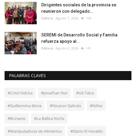
Dirigentes sociales de la provincia se
reunieron con delegado...
Editora
Agosto 7, 2026
104
SEREMI de Desarrollo Social y Familia
refuerza apoyo al...
Editora
Agosto 6, 2026
141
PALABRAS CLAVES
#Crisis hidríca
#Jonathan Nor
#UA Talca
#Guillermina Mora
#Nicanor Galindo
#Niñez
##Linares
#La Ballica Norte
#Manipuladoras de Alimentos
#Diario El Heraldo