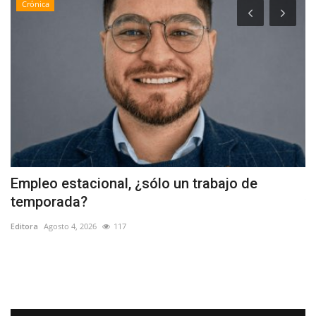
Crónica
en
Empleo estacional, ¿sólo un trabajo de
M
temporada?
v
Editora
Agosto 4, 2026
117
Ed
La
in