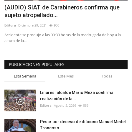
(AUDIO) SIAT de Carabineros confirma que
sujeto atropellado...
Editora
Diciembre 29, 2021
936
Accidente se produjo a las 00:30 horas de la madrugada de hoy a la
altura de la...
PUBLICACIONES POPULARES
Esta Semana
Este Mes
Todas
Linares: alcalde Mario Meza confirma
realización de la...
Editora
Agosto 5, 2026
883
Pesar por deceso de diácono Manuel Medel
Troncoso