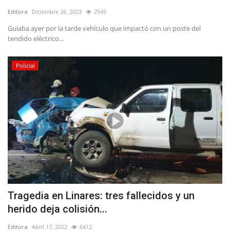
Editora
Diciembre 26, 2023
2545
Guiaba ayer por la tarde vehículo que impactó con un poste del
tendido eléctrico...
Policial
Tragedia en Linares: tres fallecidos y un
herido deja colisión...
Editora
Abril 17, 2022
6412