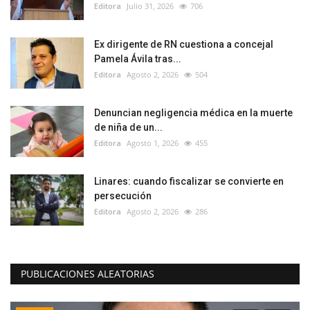
Editora
Julio 31, 2026
706
Ex dirigente de RN cuestiona a concejal
Pamela Ávila tras...
Editora
Agosto 2, 2026
504
Denuncian negligencia médica en la muerte
de niña de un...
Editora
Agosto 1, 2026
455
Linares: cuando fiscalizar se convierte en
persecución
Editora
Agosto 2, 2026
286
PUBLICACIONES ALEATORIAS