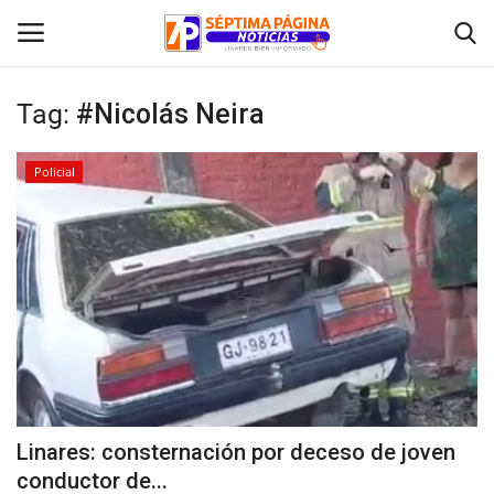
Tag:
#Nicolás Neira
Inicio
Policial
Crónica
Policial
Tribunales
Deporte
Política
Linares: consternación por deceso de joven
conductor de...
Espectáculos