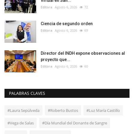
Virtual en San...
Editora
Agosto 6, 2026
72
Ciencia de segundo orden
Editora
Agosto 6, 2026
69
Director del INDH expone observaciones al
proyecto que...
Editora
Agosto 6, 2026
60
PALABRAS CLAVES
#Laura Sepúlveda
#Roberto Bustos
#Luz María Castillo
#Vega de Salas
#Día Mundial del Donante de Sangre