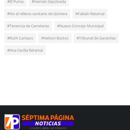
#El Puma
#Hernán Sepúlveda
#No al relleno sanitario de Gúmera
#Fabián Retamal
#Tenencia de Carreteras
#Nuevo Concejo Municipal
#Ruth Campos
#Nelson Bustos
#Tribunal de Garantías
#Ana Cecilia Retamal