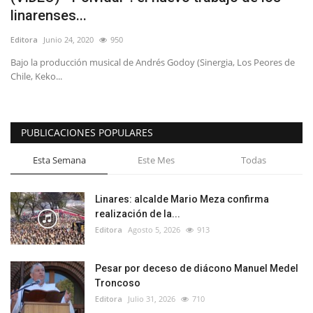
linarenses...
Editora
Junio 24, 2020
950
Bajo la producción musical de Andrés Godoy (Sinergia, Los Peores de
Chile, Keko...
PUBLICACIONES POPULARES
Esta Semana
Este Mes
Todas
Linares: alcalde Mario Meza confirma
realización de la...
Editora
Agosto 5, 2026
913
Pesar por deceso de diácono Manuel Medel
Troncoso
Editora
Julio 31, 2026
710