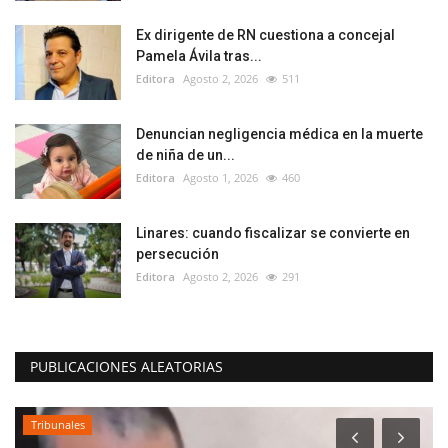
Ex dirigente de RN cuestiona a concejal
Pamela Ávila tras...
Editora
Agosto 2, 2026
511
Denuncian negligencia médica en la muerte
de niña de un...
Editora
Agosto 1, 2026
460
Linares: cuando fiscalizar se convierte en
persecución
Editora
Agosto 2, 2026
291
PUBLICACIONES ALEATORIAS
Tribunales