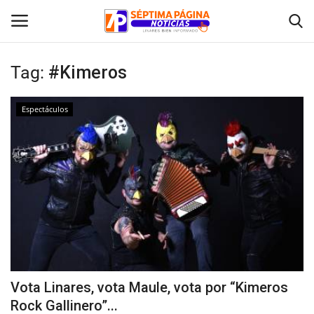
Tag:
#Kimeros
Inicio
Espectáculos
Crónica
Policial
Tribunales
Deporte
Política
Vota Linares, vota Maule, vota por “Kimeros
Rock Gallinero”...
Espectáculos