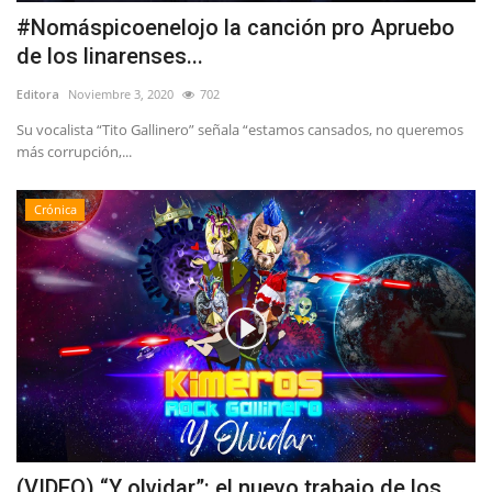
#Nomáspicoenelojo la canción pro Apruebo
de los linarenses...
Editora
Noviembre 3, 2020
702
Su vocalista “Tito Gallinero” señala “estamos cansados, no queremos
más corrupción,...
Crónica
(VIDEO) “Y olvidar”: el nuevo trabajo de los