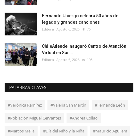
Fernando Ubiergo celebra 50 años de
legado y grandes canciones
Editora
Agosto 6, 2026
76
ChileAtiende Inauguró Centro de Atención
Virtual en San...
Editora
Agosto 6, 2026
103
PALABRAS CLAVES
#Verónica Ramírez
#Valeria San Martín
#Fernanda León
#Población Miguel Cervantes
#Andrea Collao
#Marcos Mella
#Día del Niño y la Niña
#Mauricio Aguilera