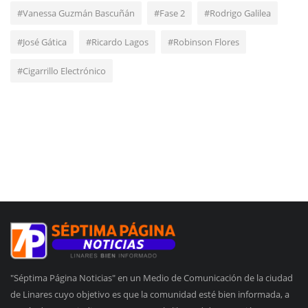
#Vanessa Guzmán Bascuñán
#Fase 2
#Rodrigo Galilea
#José Gática
#Ricardo Lagos
#Robinson Flores
#Cigarrillo Electrónico
"Séptima Página Noticias" en un Medio de Comunicación de la ciudad
de Linares cuyo objetivo es que la comunidad esté bien informada, a