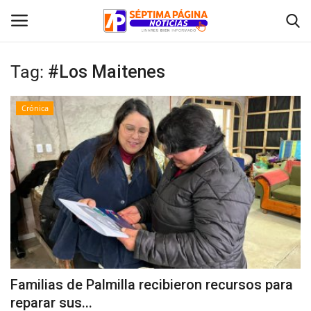
Tag:
#Los Maitenes
Inicio
Crónica
Crónica
Policial
Tribunales
Deporte
Política
Familias de Palmilla recibieron recursos para
reparar sus...
Espectáculos