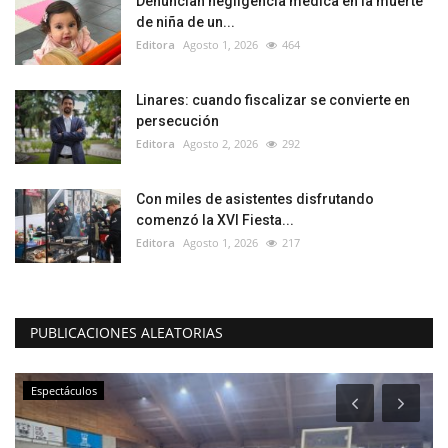
Denuncian negligencia médica en la muerte
de niña de un...
Editora
Agosto 1, 2026
464
Linares: cuando fiscalizar se convierte en
persecución
Editora
Agosto 2, 2026
292
Con miles de asistentes disfrutando
comenzó la XVI Fiesta...
Editora
Agosto 1, 2026
217
PUBLICACIONES ALEATORIAS
Espectáculos