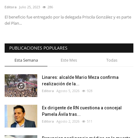
Editora
Julio 25, 2023
286
El beneficio fue entregado por la delegada Priscila González y es parte
del Plan...
PUBLICACIONES POPULARES
Esta Semana
Este Mes
Todas
Linares: alcalde Mario Meza confirma
realización de la...
Editora
Agosto 5, 2026
928
Ex dirigente de RN cuestiona a concejal
Pamela Ávila tras...
Editora
Agosto 2, 2026
511