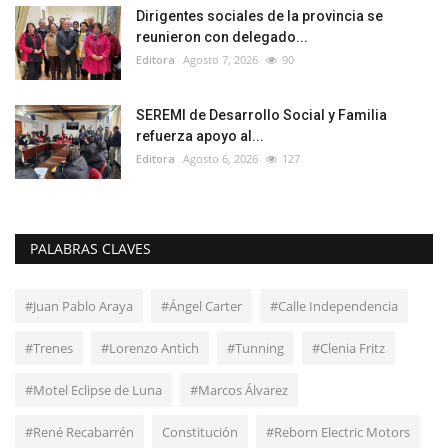
Dirigentes sociales de la provincia se
reunieron con delegado...
Editora
Agosto 7, 2026
90
SEREMI de Desarrollo Social y Familia
refuerza apoyo al...
Editora
Agosto 6, 2026
127
PALABRAS CLAVES
#Juan Pablo Araya
#Ángel Carter
#Calle Independencia
#Trenes
#Lorenzo Antich
#Tunning
#Clenia Fritz
#Motel Eclipse de Luna
#Marcos Álvarez
#René Recabarrén
Constitución
#Reborn Electric Motors