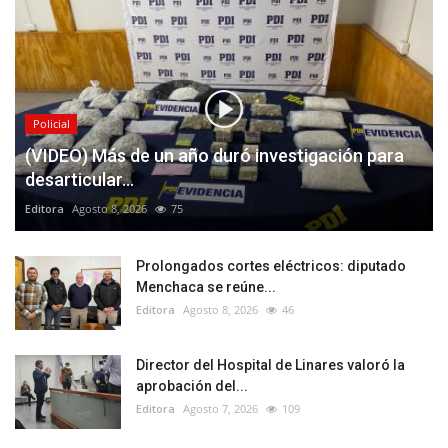
Policial
(VIDEO) Más de un año duró investigación para
desarticular...
Editora
Agosto 8, 2026
75
Prolongados cortes eléctricos: diputado
Menchaca se reúne...
Editora
Agosto 8, 2026
46
Director del Hospital de Linares valoró la
aprobación del...
Editora
Agosto 7, 2026
109