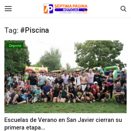
Tag:
#Piscina
Inicio
Deporte
Crónica
Policial
Tribunales
Deporte
Política
Escuelas de Verano en San Javier cierran su
primera etapa...
Espectáculos