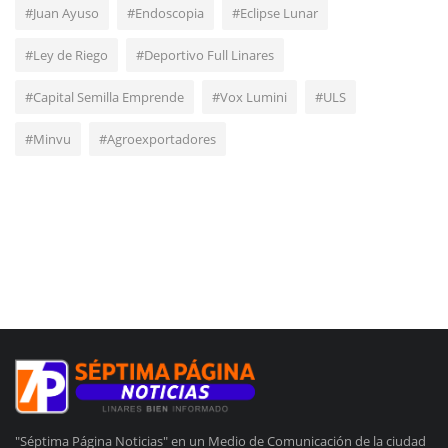
#Juan Ayuso
#Endoscopia
#Eclipse Lunar
#Ley de Riego
#Deportivo Full Linares
#Capital Semilla Emprende
#Vox Lumini
#ULS
#Minvu
#Agroexportadores
"Séptima Página Noticias" en un Medio de Comunicación de la ciudad