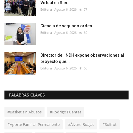
Virtual en San...
Editora
Agosto 6, 2026
77
Ciencia de segundo orden
Editora
Agosto 6, 2026
69
Director del INDH expone observaciones al
proyecto que...
Editora
Agosto 6, 2026
60
PALABRAS CLAVES
#Basket sin Abusos
#Rodrigo Fuentes
#Aporte Familiar Permanente
#Álvaro Roajas
#Solfrut