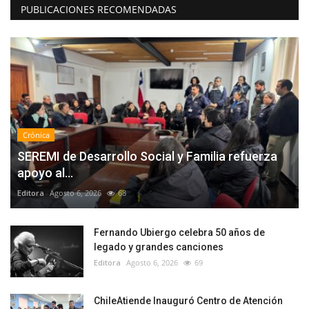
PUBLICACIONES RECOMENDADAS
Crónica
SEREMI de Desarrollo Social y Familia refuerza
apoyo al...
Editora
Agosto 6, 2026
68
Fernando Ubiergo celebra 50 años de
legado y grandes canciones
Editora
Agosto 6, 2026
69
ChileAtiende Inauguró Centro de Atención