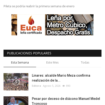
Pileta se podría reabrir la primera semana de enero
PUBLICACIONES POPULARES
Esta Semana
Este Mes
Todas
Linares: alcalde Mario Meza confirma
realización de la...
Editora
Agosto 5, 2026
890
Pesar por deceso de diácono Manuel Medel
Troncoso