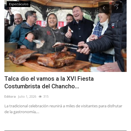
Espectáculos
ta
Talca dio el vamos a la XVI Fiesta
C
Costumbrista del Chancho...
c
Editora
Julio 1, 2026
315
Ed
o,
La tradicional celebración reunirá a miles de visitantes para disfrutar
Lo
de la gastronomía,...
em