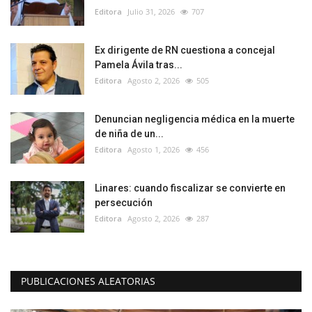
Editora
Julio 31, 2026
707
Ex dirigente de RN cuestiona a concejal
Pamela Ávila tras...
Editora
Agosto 2, 2026
505
Denuncian negligencia médica en la muerte
de niña de un...
Editora
Agosto 1, 2026
456
Linares: cuando fiscalizar se convierte en
persecución
Editora
Agosto 2, 2026
287
PUBLICACIONES ALEATORIAS