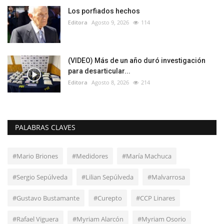
Los porfiados hechos
Editora
Agosto 9, 2026
114
(VIDEO) Más de un año duró investigación
para desarticular...
Editora
Agosto 8, 2026
214
PALABRAS CLAVES
#Mario Briones
#Medidores
#María Machuca
#Sergio Sepúlveda
#Lilian Sepúlveda
#Malvarrosa
#Gustavo Bustamante
#Curepto
#CCP Linares
#Rafael Viguera
#Myriam Alarcón
#Myriam Osorio