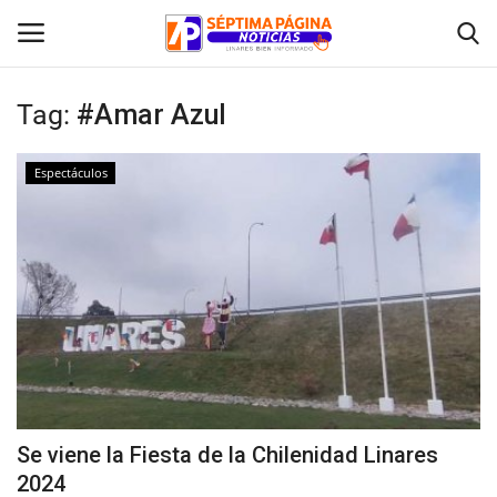
Tag:
#Amar Azul
Inicio
Espectáculos
Crónica
Policial
Tribunales
Deporte
Política
Se viene la Fiesta de la Chilenidad Linares
2024
Espectáculos