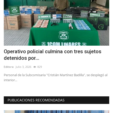
Operativo policial culmina con tres sujetos
L
detenidos por...
M
Editora
Julio 3, 2026
829
Ed
Personal de la Subcomisaria "Cristián Martínez Badilla", se desplegó al
Lo
interior...
ca
PUBLICACIONES RECOMENDADAS