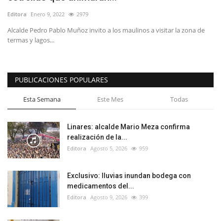
Editora
Enero 9, 2022
2979
Alcalde Pedro Pablo Muñoz invito a los maulinos a visitar la zona de
termas y lagos...
PUBLICACIONES POPULARES
Esta Semana
Este Mes
Todas
Linares: alcalde Mario Meza confirma
realización de la...
Editora
Agosto 5, 2026
959
Exclusivo: lluvias inundan bodega con
medicamentos del...
Editora
Agosto 9, 2026
399