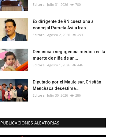
Editora
Julio 31, 2026
700
Ex dirigente de RN cuestiona a
concejal Pamela Ávila tras...
Editora
Agosto 2, 2026
493
Denuncian negligencia médica en la
muerte de niña de un...
Editora
Agosto 1, 2026
446
Diputado por el Maule sur, Cristián
Menchaca desestima...
Editora
Julio 30, 2026
286
PUBLICACIONES ALEATORIAS