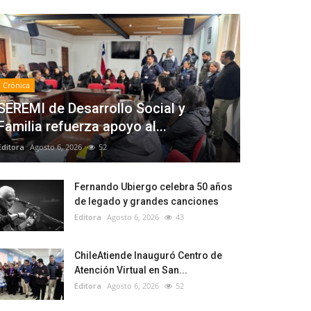
Crónica
SEREMI de Desarrollo Social y
Familia refuerza apoyo al...
Editora
Agosto 6, 2026
52
Fernando Ubiergo celebra 50 años
de legado y grandes canciones
Editora
Agosto 6, 2026
43
ChileAtiende Inauguró Centro de
Atención Virtual en San...
Editora
Agosto 6, 2026
52