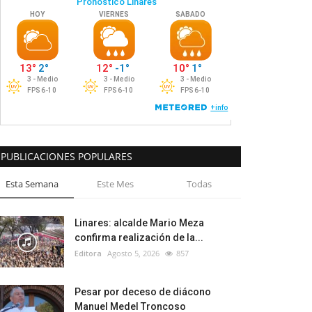
PUBLICACIONES POPULARES
Esta Semana
Este Mes
Todas
Linares: alcalde Mario Meza
confirma realización de la...
Editora
Agosto 5, 2026
857
Pesar por deceso de diácono
Manuel Medel Troncoso