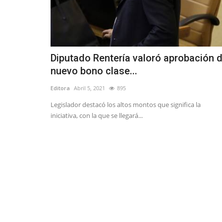
Diputado Rentería valoró aprobación 
nuevo bono clase...
Editora
Abril 5, 2021
895
Legislador destacó los altos montos que significa la
iniciativa, con la que se llegará...