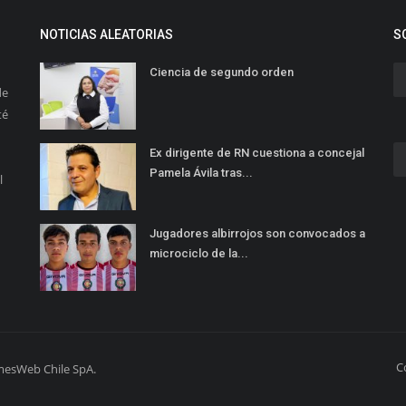
NOTICIAS ALEATORIAS
S
Ciencia de segundo orden
de
té
Ex dirigente de RN cuestiona a concejal
Pamela Ávila tras...
l
Jugadores albirrojos son convocados a
microciclo de la...
C
mesWeb Chile SpA.