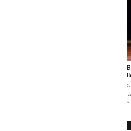
Espectáculos
l de
Con miles de asistentes disfrutando
B
comenzó la XVI Fiesta...
l
Editora
Agosto 1, 2026
195
Ed
nte de la
Por decimosexto año, Talca se convierte en el epicentro de la
Sa
fiesta de inverno...
un