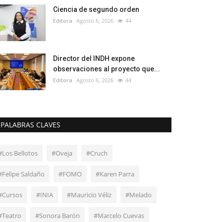
Ciencia de segundo orden
Editora
Agosto 6, 2026
44
Director del INDH expone
observaciones al proyecto que...
Editora
Agosto 6, 2026
44
PALABRAS CLAVES
#Los Bellotos
#Oveja
#Cruch
#Felipe Saldaño
#FOMO
#Karen Parra
#Cursos
#INIA
#Mauricio Véliz
#Melado
#Teatro
#Sonora Barón
#Marcelo Cuevas