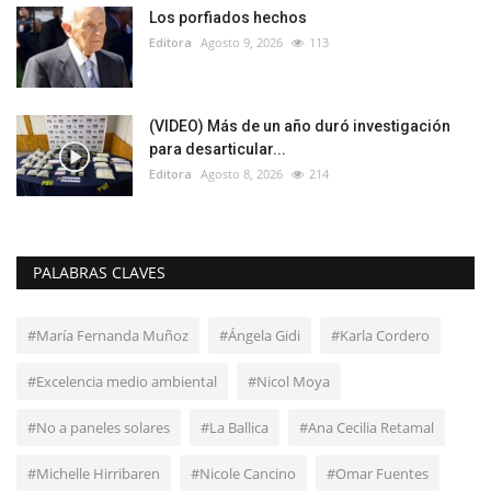
Los porfiados hechos
Editora
Agosto 9, 2026
113
(VIDEO) Más de un año duró investigación
para desarticular...
Editora
Agosto 8, 2026
214
PALABRAS CLAVES
#María Fernanda Muñoz
#Ángela Gidi
#Karla Cordero
#Excelencia medio ambiental
#Nicol Moya
#No a paneles solares
#La Ballica
#Ana Cecilia Retamal
#Michelle Hirribaren
#Nicole Cancino
#Omar Fuentes