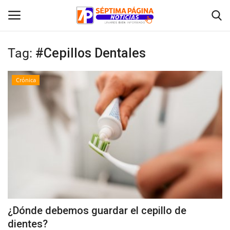
Tag:
#Cepillos Dentales
Inicio
Crónica
Crónica
Policial
Tribunales
Deporte
Política
¿Dónde debemos guardar el cepillo de
dientes?
Espectáculos