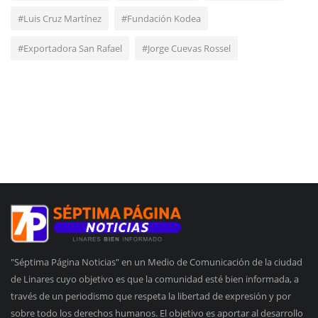
#Luis Cruz Martínez
#Fundación Kodea
#Exportadora San Rafael
#Jorge Cuevas Rossel
"Séptima Página Noticias" en un Medio de Comunicación de la ciudad
de Linares cuyo objetivo es que la comunidad esté bien informada, a
través de un periodismo que respeta la libertad de expresión y por
sobre todo los derechos humanos. El objetivo es aportar al desarrollo