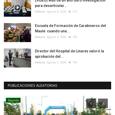
(VIDEO) Más de un año duró investigación
para desarticular...
Editora
Agosto 8, 2026
216
Escuela de Formación de Carabineros del
Maule: cuando una...
Editora
Agosto 3, 2026
199
Director del Hospital de Linares valoró la
aprobación del...
Editora
Agosto 7, 2026
194
PUBLICACIONES ALEATORIAS
Deporte