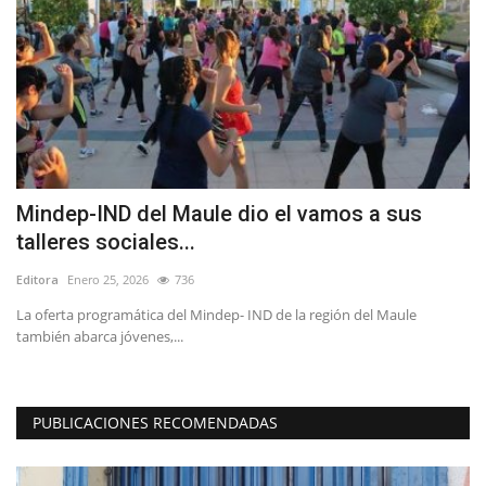
Mindep-IND del Maule dio el vamos a sus
A
talleres sociales...
Y
Editora
Enero 25, 2026
736
Ed
La oferta programática del Mindep- IND de la región del Maule
La
también abarca jóvenes,...
mi
PUBLICACIONES RECOMENDADAS