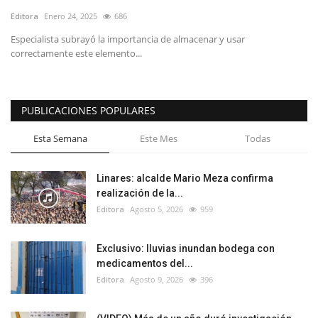
Editora
Enero 24, 2025
686
Especialista subrayó la importancia de almacenar y usar
correctamente este elemento...
PUBLICACIONES POPULARES
Esta Semana
Este Mes
Todas
Linares: alcalde Mario Meza confirma
realización de la...
Editora
Agosto 5, 2026
959
Exclusivo: lluvias inundan bodega con
medicamentos del...
Editora
Agosto 9, 2026
396