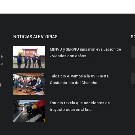
NOTICIAS ALEATORIAS
S
MINVU y SERVIU iniciaron evaluación de
de
viviendas con daños...
té
Talca dio el vamos a la XVI Fiesta
Costumbrista del Chancho...
l
Estudio revela que accidentes de
trayecto ocurren al final...