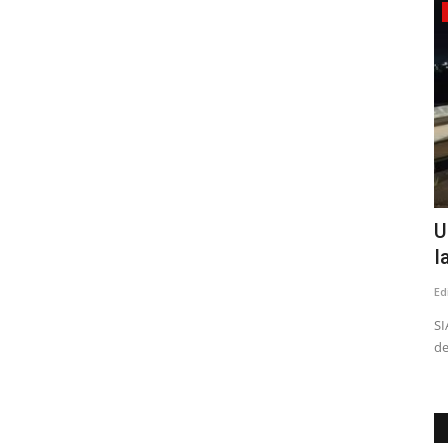
Política
ta
Tensión en el PS: Vodanovic desmintió
U
a Cicardini y descartó...
I
Editora
Julio 8, 2026
242
Ed
e clásico
SI
de