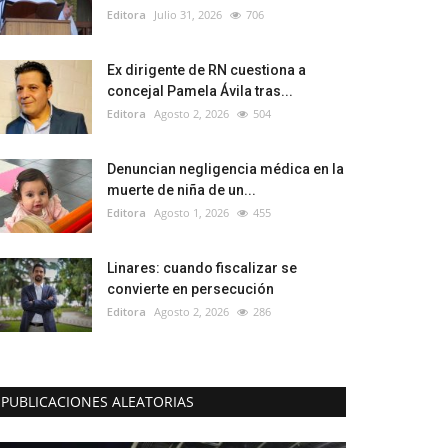
Editora
Julio 31, 2026
706
Ex dirigente de RN cuestiona a
concejal Pamela Ávila tras...
Editora
Agosto 2, 2026
504
Denuncian negligencia médica en la
muerte de niña de un...
Editora
Agosto 1, 2026
455
Linares: cuando fiscalizar se
convierte en persecución
Editora
Agosto 2, 2026
286
PUBLICACIONES ALEATORIAS