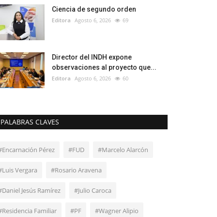
Ciencia de segundo orden
Editora
Agosto 6, 2026
69
Director del INDH expone
observaciones al proyecto que...
Editora
Agosto 6, 2026
60
PALABRAS CLAVES
#Encarnación Pérez
#FUD
#Marcelo Alarcón
#Luis Vergara
#Rosario Aravena
#Daniel Jesús Ramírez
#Julio Caroca
#Residencia Familiar
#PF
#Wagner Alipio