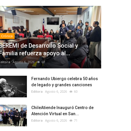
Crónica
SEREMI de Desarrollo Social y
Familia refuerza apoyo al...
Editora
Agosto 6, 2026
68
Fernando Ubiergo celebra 50 años
de legado y grandes canciones
Editora
Agosto 6, 2026
60
ChileAtiende Inauguró Centro de
Atención Virtual en San...
Editora
Agosto 6, 2026
71