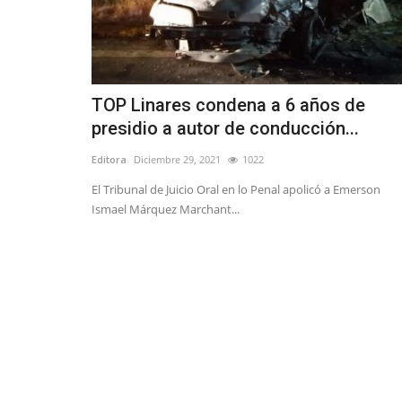
TOP Linares condena a 6 años de
presidio a autor de conducción...
Editora
Diciembre 29, 2021
1022
El Tribunal de Juicio Oral en lo Penal apolicó a Emerson
Ismael Márquez Marchant...