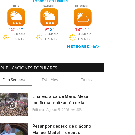
PUBLICACIONES POPULARES
Esta Semana
Este Mes
Todas
Linares: alcalde Mario Meza
confirma realización de la...
Editora
Agosto 5, 2026
883
Pesar por deceso de diácono
Manuel Medel Troncoso