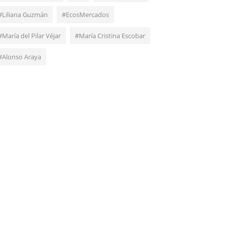
#Liliana Guzmán
#EcosMercados
#María del Pilar Véjar
#María Cristina Escobar
#Alonso Araya