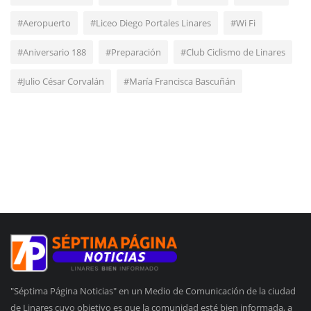
#Aeropuerto
#Liceo Diego Portales Linares
#Wi Fi
#Aniversario 188
#Preparación
#Club Ciclismo de Linares
#Julio César Corvalán
#María Francisca Bascuñán
"Séptima Página Noticias" en un Medio de Comunicación de la ciudad
de Linares cuyo objetivo es que la comunidad esté bien informada, a