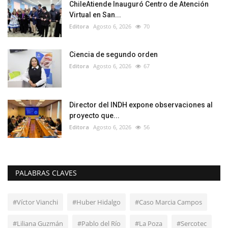
ChileAtiende Inauguró Centro de Atención
Virtual en San...
Editora
Agosto 6, 2026
70
Ciencia de segundo orden
Editora
Agosto 6, 2026
67
Director del INDH expone observaciones al
proyecto que...
Editora
Agosto 6, 2026
56
PALABRAS CLAVES
#Víctor Vianchi
#Huber Hidalgo
#Caso Marcia Campos
#Liliana Guzmán
#Pablo del Río
#La Poza
#Sercotec