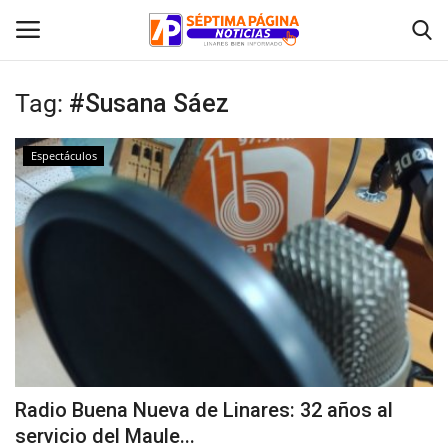
Tag:
#Susana Sáez
Inicio
Espectáculos
Crónica
Policial
Tribunales
Deporte
Política
Radio Buena Nueva de Linares: 32 años al
servicio del Maule...
Espectáculos