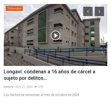
Tribunales
Longaví: condenan a 16 años de cárcel a
E
sujeto por delitos...
t
Editora
Abril 21, 2026
570
Ed
Los hechos se remontan al mes de octubre de 2024