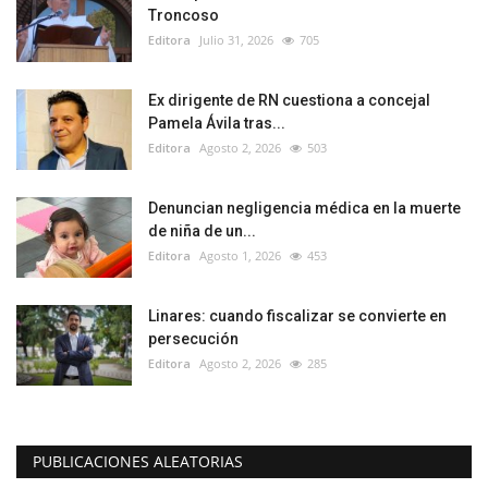
Troncoso
Editora
Julio 31, 2026
705
Ex dirigente de RN cuestiona a concejal
Pamela Ávila tras...
Editora
Agosto 2, 2026
503
Denuncian negligencia médica en la muerte
de niña de un...
Editora
Agosto 1, 2026
453
Linares: cuando fiscalizar se convierte en
persecución
Editora
Agosto 2, 2026
285
PUBLICACIONES ALEATORIAS