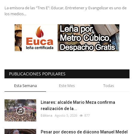
La emisora de las “Tres E”: Educar, Entretener y Evangelizar es uno de
los medios...
PUBLICACIONES POPULARES
Esta Semana
Este Mes
Todas
Linares: alcalde Mario Meza confirma
realización de la...
Editora
Agosto 5, 2026
877
Pesar por deceso de diácono Manuel Medel