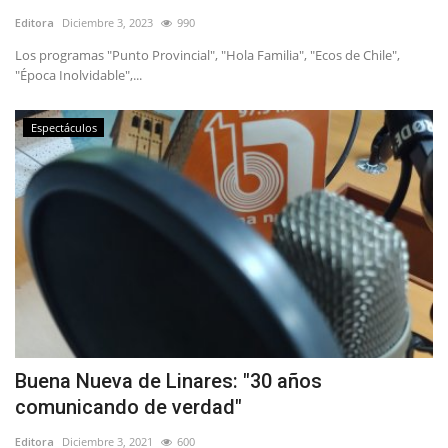
Editora
Diciembre 3, 2023
990
Los programas "Punto Provincial", "Hola Familia", "Ecos de Chile",
"Época Inolvidable",...
Espectáculos
Buena Nueva de Linares: "30 años
comunicando de verdad"
Editora
Diciembre 3, 2021
600