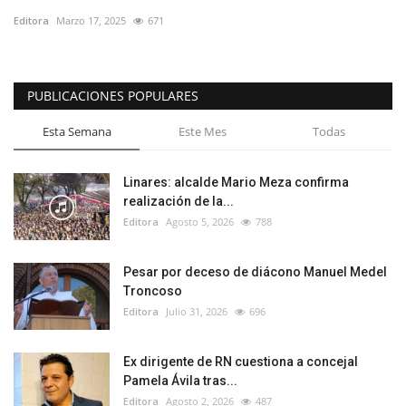
Editora
Marzo 17, 2025
671
PUBLICACIONES POPULARES
Esta Semana
Este Mes
Todas
Linares: alcalde Mario Meza confirma
realización de la...
Editora
Agosto 5, 2026
788
Pesar por deceso de diácono Manuel Medel
Troncoso
Editora
Julio 31, 2026
696
Ex dirigente de RN cuestiona a concejal
Pamela Ávila tras...
Editora
Agosto 2, 2026
487