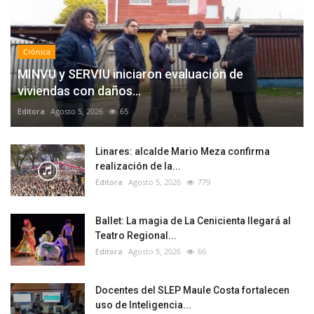
Crónica
MINVU y SERVIU iniciaron evaluación de
viviendas con daños...
Editora
Agosto 5, 2026
65
Linares: alcalde Mario Meza confirma
realización de la...
Editora
Agosto 5, 2026
779
Ballet: La magia de La Cenicienta llegará al
Teatro Regional...
Editora
Agosto 5, 2026
66
Docentes del SLEP Maule Costa fortalecen
uso de Inteligencia...