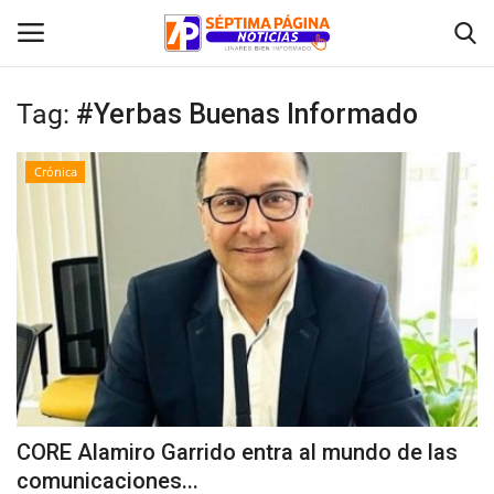
Tag:
#Yerbas Buenas Informado
Inicio
Crónica
Crónica
Policial
Tribunales
Deporte
Política
CORE Alamiro Garrido entra al mundo de las
comunicaciones...
Espectáculos