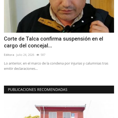
Corte de Talca confirma suspensión en el
(
cargo del concejal...
d
Editora
Julio 24, 2026
587
Ed
Lo anterior, en el marco de la condena por injurias y calumnias tras
En
emitir declaraciones...
Bi
PUBLICACIONES RECOMENDADAS