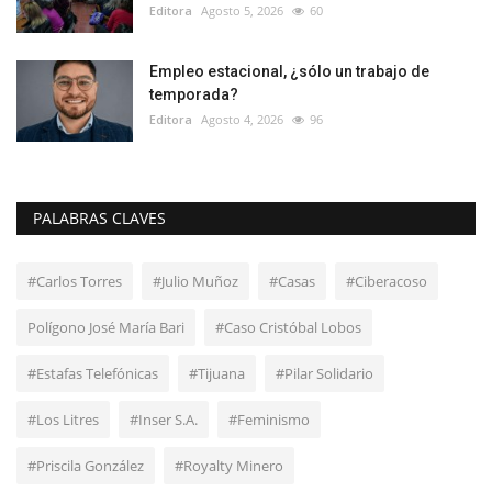
Editora
Agosto 5, 2026
60
Empleo estacional, ¿sólo un trabajo de
temporada?
Editora
Agosto 4, 2026
96
PALABRAS CLAVES
#Carlos Torres
#Julio Muñoz
#Casas
#Ciberacoso
Polígono José María Bari
#Caso Cristóbal Lobos
#Estafas Telefónicas
#Tijuana
#Pilar Solidario
#Los Litres
#Inser S.A.
#Feminismo
#Priscila González
#Royalty Minero