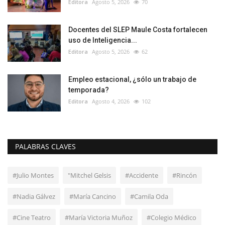
Editora
Agosto 5, 2026
70
Docentes del SLEP Maule Costa fortalecen
uso de Inteligencia...
Editora
Agosto 5, 2026
62
Empleo estacional, ¿sólo un trabajo de
temporada?
Editora
Agosto 4, 2026
102
PALABRAS CLAVES
#Julio Montes
"Mitchel Gelsis
#Accidente
#Rincón
#Nadia Gálvez
#María Cancino
#Camila Oda
#Cine Teatro
#María Victoria Muñoz
#Colegio Médico