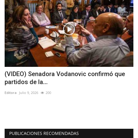
(VIDEO) Senadora Vodanovic confirmó que
C
partidos de la...
p
Editora
Julio 9, 2026
200
Ed
Co
PUBLICACIONES RECOMENDADAS