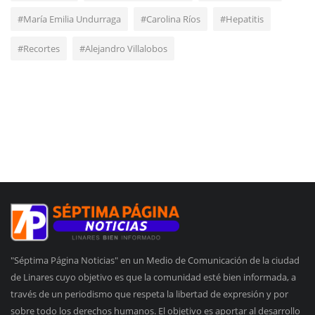
#María Emilia Undurraga
#Carolina Ríos
#Hepatitis
#Recortes
#Alejandro Villalobos
"Séptima Página Noticias" en un Medio de Comunicación de la ciudad
de Linares cuyo objetivo es que la comunidad esté bien informada, a
través de un periodismo que respeta la libertad de expresión y por
sobre todo los derechos humanos. El objetivo es aportar al desarrollo