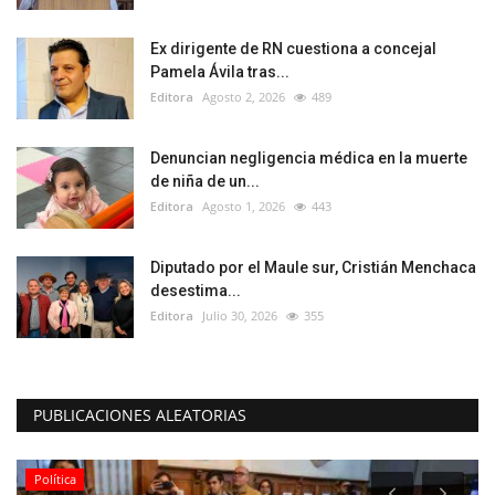
Ex dirigente de RN cuestiona a concejal
Pamela Ávila tras...
Editora
Agosto 2, 2026
489
Denuncian negligencia médica en la muerte
de niña de un...
Editora
Agosto 1, 2026
443
Diputado por el Maule sur, Cristián Menchaca
desestima...
Editora
Julio 30, 2026
355
PUBLICACIONES ALEATORIAS
Política