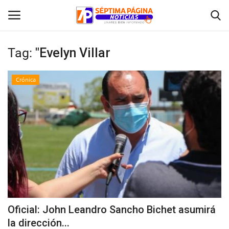
Tag:
"Evelyn Villar
Inicio
Crónica
Crónica
Policial
Tribunales
Deporte
Política
Oficial: John Leandro Sancho Bichet asumirá
la dirección...
Espectáculos