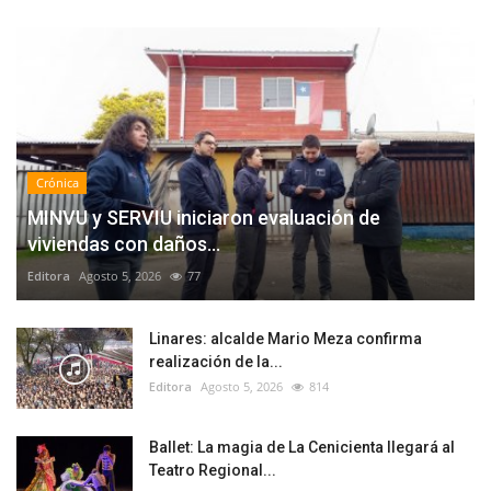
Crónica
MINVU y SERVIU iniciaron evaluación de
viviendas con daños...
Editora
Agosto 5, 2026
77
Linares: alcalde Mario Meza confirma
realización de la...
Editora
Agosto 5, 2026
814
Ballet: La magia de La Cenicienta llegará al
Teatro Regional...