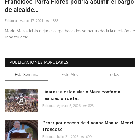
Francisco Parra Flores podría asumir el cargo
de alcalde...
Editora
Marzo 17, 2021
1883
Mario Meza debió dejar el cargo hace dos semanas dada la decisión de
repostularse...
PUBLICACIONES POPULARES
Esta Semana
Este Mes
Todas
Linares: alcalde Mario Meza confirma
realización de la...
Editora
Agosto 5, 2026
823
Pesar por deceso de diácono Manuel Medel
Troncoso
Editora
Julio 31, 2026
699