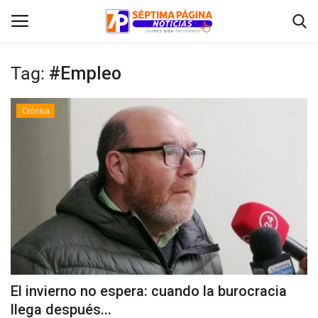
Tag:
#Empleo
Inicio
Crónica
Crónica
Policial
Tribunales
Deporte
Política
El invierno no espera: cuando la burocracia
llega después...
Espectáculos