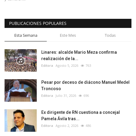
PUBLICACIONES POPULARES
Esta Semana
Este Mes
Todas
Linares: alcalde Mario Meza confirma
realización de la...
Editora
Agosto 5, 2026
763
Pesar por deceso de diácono Manuel Medel
Troncoso
Editora
Julio 31, 2026
696
Ex dirigente de RN cuestiona a concejal
Pamela Ávila tras...
Editora
Agosto 2, 2026
486