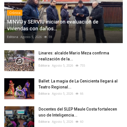
Crónica
MINVU y SERVIU iniciaron evaluación de
viviendas con daños...
Editora
Agosto 5, 2026
59
Linares: alcalde Mario Meza confirma
realización de la...
Editora
Agosto 5, 2026
755
Ballet: La magia de La Cenicienta llegará al
Teatro Regional...
Editora
Agosto 5, 2026
66
Docentes del SLEP Maule Costa fortalecen
uso de Inteligencia...
Editora
Agosto 5, 2026
60