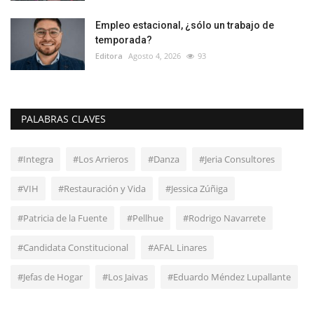
Empleo estacional, ¿sólo un trabajo de
temporada?
Editora
Agosto 4, 2026
93
PALABRAS CLAVES
#Integra
#Los Arrieros
#Danza
#Jeria Consultores
#VIH
#Restauración y Vida
#Jessica Zúñiga
#Patricia de la Fuente
#Pellhue
#Rodrigo Navarrete
#Candidata Constitucional
#AFAL Linares
#Jefas de Hogar
#Los Jaivas
#Eduardo Méndez Lupallante