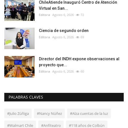
ChileAtiende Inauguró Centro de Atención
Virtual en San...
Editora
Agosto 6, 2026
72
Ciencia de segundo orden
Editora
Agosto 6, 2026
69
Director del INDH expone observaciones al
proyecto que...
Editora
Agosto 6, 2026
60
PALABRAS CLAVES
#Julio Zúñiga
#Nancy Núñez
#Alza cuentas de la luz
#Walmart Chile
#Anfiteatro
#118 años de Colbún