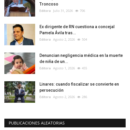
Troncoso
Editora
Julio 31, 2026
706
Ex dirigente de RN cuestiona a concejal
Pamela Ávila tras...
Editora
Agosto 2, 2026
504
Denuncian negligencia médica en la muerte
de niña de un...
Editora
Agosto 1, 2026
455
Linares: cuando fiscalizar se convierte en
persecución
Editora
Agosto 2, 2026
286
PUBLICACIONES ALEATORIAS