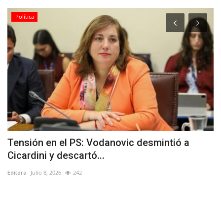
Política
Tensión en el PS: Vodanovic desmintió a
E
Cicardini y descartó...
p
Editora
Julio 8, 2026
242
Ed
La
ya