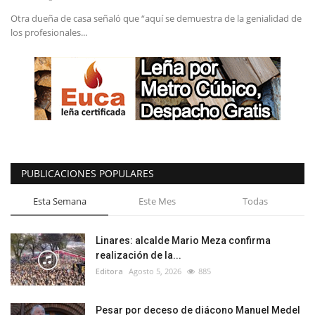
Otra dueña de casa señaló que “aquí se demuestra de la genialidad de
los profesionales...
PUBLICACIONES POPULARES
Esta Semana
Este Mes
Todas
Linares: alcalde Mario Meza confirma
realización de la...
Editora
Agosto 5, 2026
885
Pesar por deceso de diácono Manuel Medel