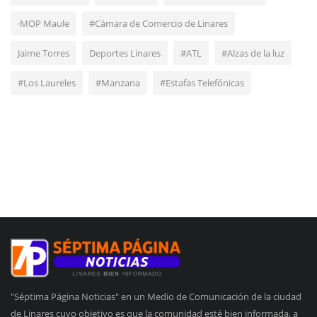
·MOP Maule
#Cámara de Comercio de Linares
Jaime Torres
Deportes Linares
#ATL
#Alzas de la luz
#Los Laureles
#Manzana
#Estafas Telefónicas
"Séptima Página Noticias" en un Medio de Comunicación de la ciudad
de Linares cuyo objetivo es que la comunidad esté bien informada, a