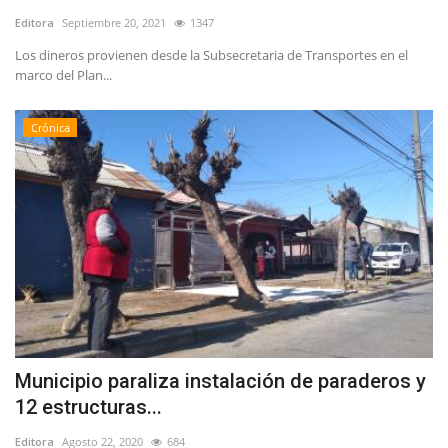
Editora
Septiembre 20, 2021
1347
Los dineros provienen desde la Subsecretaria de Transportes en el
marco del Plan...
Crónica
Municipio paraliza instalación de paraderos y
12 estructuras...
Editora
Agosto 22, 2020
684