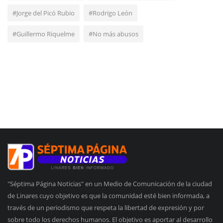
#Jorge del Picó Rubio
#Rodrigo León
#Guillermo Riquelme
#No más abusos
"Séptima Página Noticias" en un Medio de Comunicación de la ciudad
de Linares cuyo objetivo es que la comunidad esté bien informada, a
través de un periodismo que respeta la libertad de expresión y por
sobre todo los derechos humanos. El objetivo es aportar al desarrollo