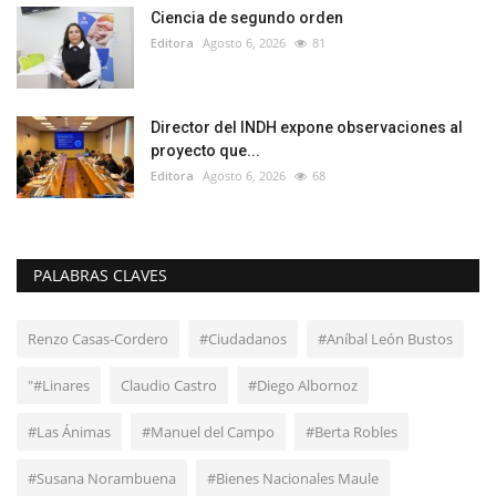
Ciencia de segundo orden
Editora
Agosto 6, 2026
81
Director del INDH expone observaciones al
proyecto que...
Editora
Agosto 6, 2026
68
PALABRAS CLAVES
Renzo Casas-Cordero
#Ciudadanos
#Aníbal León Bustos
"#Linares
Claudio Castro
#Diego Albornoz
#Las Ánimas
#Manuel del Campo
#Berta Robles
#Susana Norambuena
#Bienes Nacionales Maule