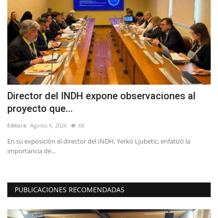
Director del INDH expone observaciones al
A
proyecto que...
V
Editora
Agosto 6, 2026
68
Ed
En su exposición el director del INDH, Yerko Ljubetic, enfatizó la
El
importancia de...
di
PUBLICACIONES RECOMENDADAS