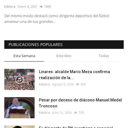
Editora
Enero 8, 2021
7885
Del mismo modo destacó como dirigente deportivo del fútbol
amateur-una de sus grandes...
PUBLICACIONES POPULARES
Esta Semana
Este Mes
Todas
Linares: alcalde Mario Meza confirma
realización de la...
Editora
Agosto 5, 2026
900
Pesar por deceso de diácono Manuel Medel
Troncoso
Editora
Julio 31, 2026
708