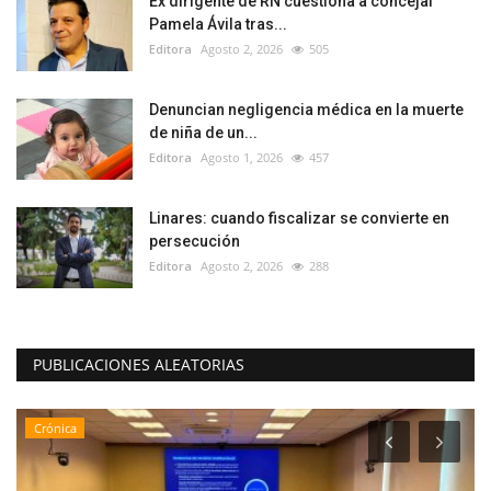
Ex dirigente de RN cuestiona a concejal
Pamela Ávila tras...
Editora
Agosto 2, 2026
505
Denuncian negligencia médica en la muerte
de niña de un...
Editora
Agosto 1, 2026
457
Linares: cuando fiscalizar se convierte en
persecución
Editora
Agosto 2, 2026
288
PUBLICACIONES ALEATORIAS
Crónica