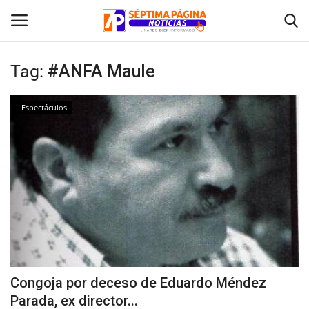
Tag:
#ANFA Maule
Inicio
Espectáculos
Crónica
Policial
Tribunales
Deporte
Política
Congoja por deceso de Eduardo Méndez
Parada, ex director...
Espectáculos