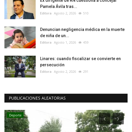
Ex dirigente de RN cuestiona a concejal
Pamela Ávila tras...
Editora
Agosto 2, 2026
510
Denuncian negligencia médica en la muerte
de niña de un...
Editora
Agosto 1, 2026
459
Linares: cuando fiscalizar se convierte en
persecución
Editora
Agosto 2, 2026
291
PUBLICACIONES ALEATORIAS
Deporte