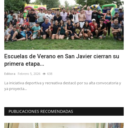
Escuelas de Verano en San Javier cierran su
(
primera etapa...
h
Editora
Febrero 5, 2026
638
Ed
La iniciativa deportiva y recreativa destacó por su alta convocatoria y
“L
ya proyecta...
in
PUBLICACIONES RECOMENDADAS