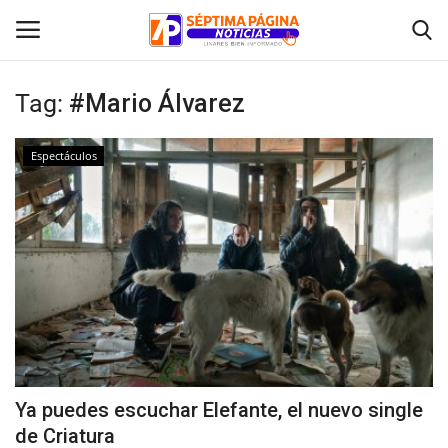
Tag:
#Mario Álvarez
Inicio
Espectáculos
Crónica
Policial
Tribunales
Deporte
Política
Ya puedes escuchar Elefante, el nuevo single
de Criatura
Espectáculos