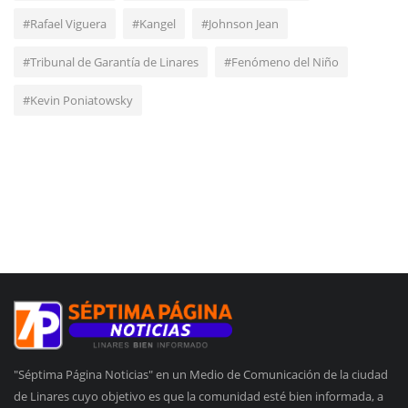
#Rafael Viguera
#Kangel
#Johnson Jean
#Tribunal de Garantía de Linares
#Fenómeno del Niño
#Kevin Poniatowsky
"Séptima Página Noticias" en un Medio de Comunicación de la ciudad
de Linares cuyo objetivo es que la comunidad esté bien informada, a