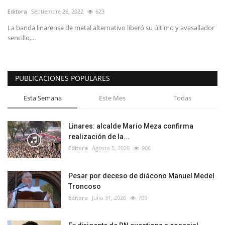
Editora
Septiembre 26, 2022
623
La banda linarense de metal alternativo liberó su último y avasallador
sencillo,...
PUBLICACIONES POPULARES
Esta Semana
Este Mes
Todas
Linares: alcalde Mario Meza confirma
realización de la...
Editora
Agosto 5, 2026
906
Pesar por deceso de diácono Manuel Medel
Troncoso
Editora
Julio 31, 2026
709