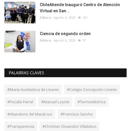
ChileAtiende Inauguró Centro de Atención
Virtual en San...
Editora
Agosto 6, 2026
101
Ciencia de segundo orden
Editora
Agosto 6, 2026
97
PALABRAS CLAVES
#María Auxiliadora de Linares
#Colegio Concepción Linares
#Fiscalía Parral
#Manuel Loyola
#Termoeléctrica
#Abandono del Maule sur
#Francisco Sancho
#Transparencia
#Christian Ossandón Villalobos