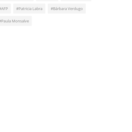
#AFP
#Patricia Labra
#Bárbara Verdugo
#Paula Monsalve