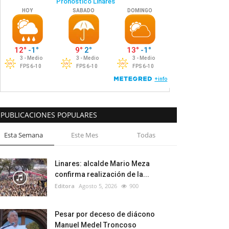
PUBLICACIONES POPULARES
Esta Semana
Este Mes
Todas
Linares: alcalde Mario Meza
confirma realización de la...
Editora
Agosto 5, 2026
900
Pesar por deceso de diácono
Manuel Medel Troncoso