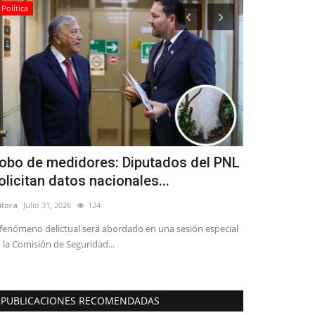
Política
Espectáculos
obo de medidores: Diputados del PNL
Ballet: La 
olicitan datos nacionales...
llegará al 
itora
Julio 31, 2026
124
Editora
Agosto 5, 
 fenómeno delictual será abordado en una sesión especial
Santiago City Bal
 la Comisión de Seguridad...
universal el sábad
PUBLICACIONES RECOMENDADAS