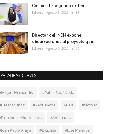
Ciencia de segundo orden
Editora
Agosto 6, 2026
81
Director del INDH expone
observaciones al proyecto que...
Editora
Agosto 6, 2026
68
PALABRAS CLAVES
#Miguel Hernández
#Pablo Sepúlveda
#César Muñoz
#Pehuenche
Rusia
#Sicovac
#Elecciones Municipales
#Amenazas
#Juan Pablo Araya
#Bicicleta
#José Malerba