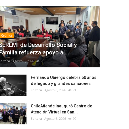
Crónica
SEREMI de Desarrollo Social y
Familia refuerza apoyo al...
Editora
Agosto 6, 2026
78
Fernando Ubiergo celebra 50 años
de legado y grandes canciones
Editora
Agosto 6, 2026
71
ChileAtiende Inauguró Centro de
Atención Virtual en San...
Editora
Agosto 6, 2026
90