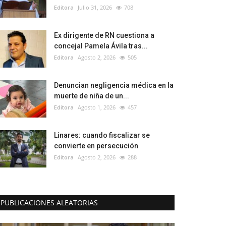
Editora
Julio 31, 2026
708
Ex dirigente de RN cuestiona a
concejal Pamela Ávila tras...
Editora
Agosto 2, 2026
505
Denuncian negligencia médica en la
muerte de niña de un...
Editora
Agosto 1, 2026
457
Linares: cuando fiscalizar se
convierte en persecución
Editora
Agosto 2, 2026
288
PUBLICACIONES ALEATORIAS