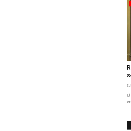
Espectáculos
rónicas
TRM presenta una propuesta escénica
R
sobre reciclaje que...
s
Editora
Julio 23, 2026
155
Ed
Quevedo
La compañía a cargo del montaje es Los Fi, que con más de
El
dos décadas de trayectoria...
en