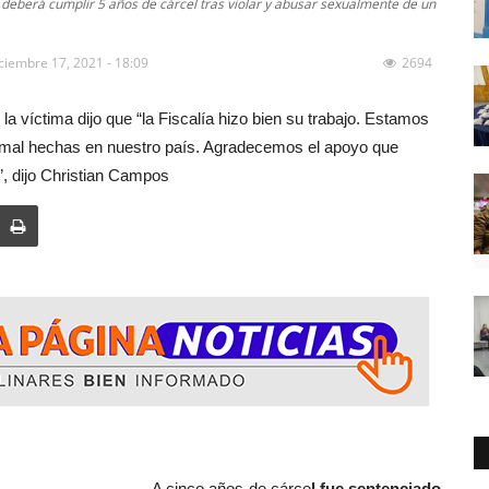
 deberá cumplir 5 años de cárcel tras violar y abusar sexualmente de un
ciembre 17, 2021 - 18:09
2694
a víctima dijo que “la Fiscalía hizo bien su trabajo. Estamos
n mal hechas en nuestro país. Agradecemos el apoyo que
, dijo Christian Campos
s de cárce
l fue sentenciado