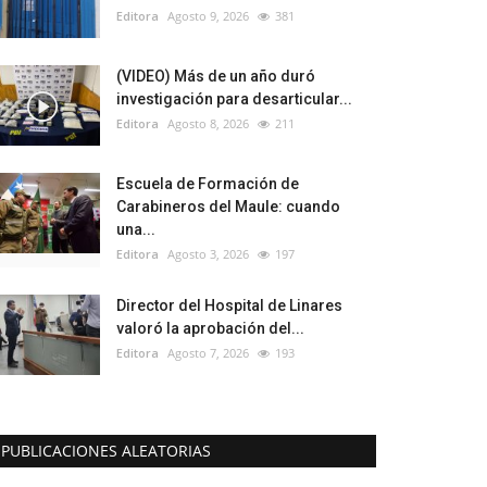
Editora
Agosto 9, 2026
381
(VIDEO) Más de un año duró
investigación para desarticular...
Editora
Agosto 8, 2026
211
Escuela de Formación de
Carabineros del Maule: cuando
una...
Editora
Agosto 3, 2026
197
Director del Hospital de Linares
valoró la aprobación del...
Editora
Agosto 7, 2026
193
PUBLICACIONES ALEATORIAS