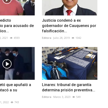
edicto
Justicia condenó a ex
io para acusado de
gobernador de Cauquenes por
ios...
falsificación...
0, 2021
4593
Editora
Julio 28, 2019
1042
etó que apuñaló a
Linares: tribunal de garantía
atacó a su
determina prisión preventiva...
Editora
Marzo 3, 2023
549
1, 2022
743