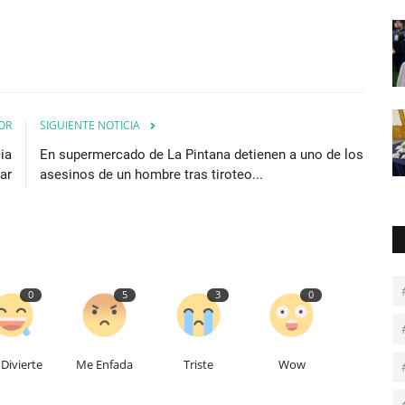
OR
SIGUIENTE NOTICIA
ia
En supermercado de La Pintana detienen a uno de los
tar
asesinos de un hombre tras tiroteo...
0
5
3
0
Divierte
Me Enfada
Triste
Wow