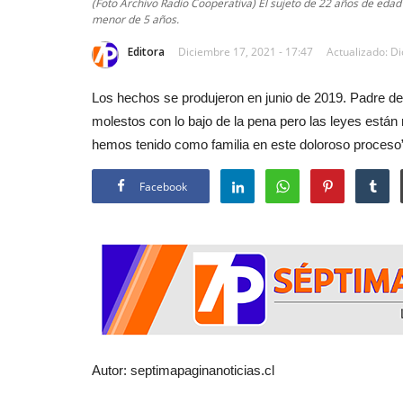
(Foto Archivo Radio Cooperativa) El sujeto de 22 años de edad
menor de 5 años.
Editora
Diciembre 17, 2021 - 17:47
Actualizado: Di
Los hechos se produjeron en junio de 2019. Padre de l
molestos con lo bajo de la pena pero las leyes está
hemos tenido como familia en este doloroso proceso”
Facebook
Autor: septimapaginanoticias.cl
A cinco año