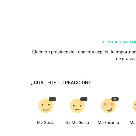
NOTICIA ANTERI
Elección presidencial: analista explica la importanc
de ir a vo
¿CUAL FUE TU REACCIÓN?
0
1
0
Me Gusta
No Me Gusta
Me Encanta
Me 