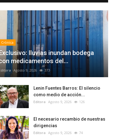
Crónica
Exclusivo: lluvias inundan bodega
con medicamentos del...
Editora
Agosto 9, 2026
373
Lenin Fuentes Barros: El silencio
como medio de acción...
Editora
Agosto 9, 2026
126
El necesario recambio de nuestras
dirigencias
Editora
Agosto 9, 2026
74