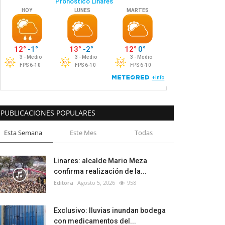
PUBLICACIONES POPULARES
Esta Semana
Este Mes
Todas
Linares: alcalde Mario Meza
confirma realización de la...
Editora
Agosto 5, 2026
958
Exclusivo: lluvias inundan bodega
con medicamentos del...