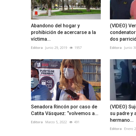
Abandono del hogar y
(VIDEO) Ver
prohibición de acercarse a la
condenator
víctima...
dos parricid
Editora
Junio 29, 2019
1957
Editora
Junio 3
Senadora Rincón por caso de
(VIDEO) Suj
Catita Vásquez: “volvemos a...
su padre y 
hermano...
Editora
Marzo 5, 2022
491
Editora
Enero 2