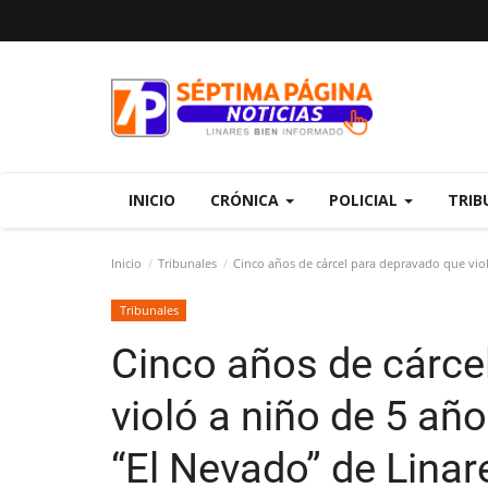
INICIO
CRÓNICA
POLICIAL
TRIB
Inicio
Tribunales
Cinco años de cárcel para depravado que violó 
Tribunales
Cinco años de cárce
violó a niño de 5 años
“El Nevado” de Linar