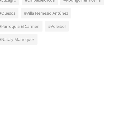
#Luzagro
#EmbalseAncoa
#RodrigoHermosilla
#Quesos
#Villa Nemesio Antúnez
#Parroquia El Carmen
#Vóleibol
#Nataly Manríquez