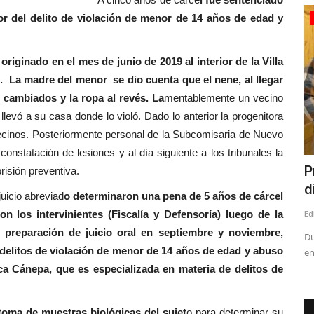
r del delito de violación de menor de 14 años de edad y
Política
riginado en el mes de junio de 2019 al interior de la Villa
s. La madre del menor se dio cuenta que el nene, al llegar
s cambiados y la ropa al revés. La
mentablemente un vecino
o llevó a su casa donde lo violó. Dado lo anterior la progenitora
 vecinos. Posteriormente personal de la Subcomisaria de Nuevo
onstatación de lesiones y al día siguiente a los tribunales la
Pública
Prolongados cortes eléctricos:
C
risión preventiva.
diputado Menchaca se reúne...
s
juicio abreviad
o determinaron una pena de 5 años de cárcel
n los intervinientes (Fiscalía y Defensoría) luego de la
Editora
Agosto 8, 2026
103
Ed
 preparación de juicio oral en septiembre y noviembre,
esta
Durante el encuentro, el parlamentario puso especial énfasis
"E
 delitos de violación de menor de 14 años de edad y abuso
en la situación de...
tr
ica Cánepa, que es especializada en materia de delitos de
toma de muestras biológicas del sujet
o para determinar su