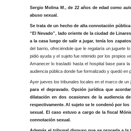
Sergio Molina M., de 22 años de edad como auto
Policial
abuso sexual.
Se trata de un hecho de alta connotación pública o
“El Nevado”, lado oriente de la ciudad de Linare
a la casa luego de salir a jugar, tenía los zapato
del barrio, ofreciéndole que le regalaría un juguete l
pidió ayuda y el sujeto fue retenido por los propios
Amanecer lo trasladó hasta el hospital base para la c
ncha: Marcelo
Linares: equipos de Seguridad 
audiencia pública donde fue formalizado y quedó en p
rá...
Municipal interceptan...
Ayer jueves los tribunales locales en el marco de un 
para el depravado. Opción jurídica que acordaro
Editora
Mayo 24, 2026
1178
dilatación en dos ocasiones de la audiencia de
 por el delito de injurias y
Los hechos se produjeron cerca de las 02:00 de 
respectivamente. Al sujeto se le condenó por los
madrugada en calle Januario...
sexual. El caso estuvo a cargo de la fiscal Món
connotación sexual.
Además el tribunal dispuso que se proceda a la 