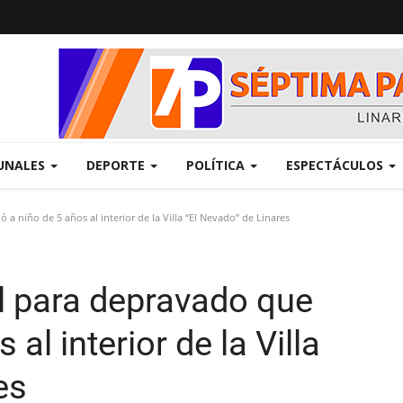
UNALES
DEPORTE
POLÍTICA
ESPECTÁCULOS
a niño de 5 años al interior de la Villa “El Nevado” de Linares
l para depravado que
 al interior de la Villa
es