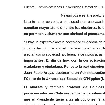
Tribunales
Fuente: Comunicaciones Universidad Estatal de O'Hig
Ningún puzle está resuelto si falta una p
faltante es el porcentaje de ciudadanos que acudirá
concitan mayor atención entre los electores, lo ci
no permiten vislumbrar con claridad el panorama
Sí hay un aspecto claro: la necesidad ciudadana de p
importantes porque son el mecanismo a través de
(VIDEO) Prisión preventiva par
afectan como sociedad, a diferencia de siglos atrás
imputados por crimen...
importantes. El día de hoy, con la consolidaci
ciudadano y ciudadana. Por esto la participación
Editora
Mayo 18, 2026
532
Juan Pablo Araya, doctorante en Administración 
Los hechos ocurrieron en abril del año pasado en
Pública de la Universidad Estatal de O'Higgins (
pública
El analista y también profesor de Políticas
presidenciales en Chile son sumamente relevant
que el Presidente tiene altas atribuciones. Y