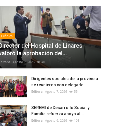
Crónica
Director del Hospital de Linares
valoró la aprobación del...
Editora
Agosto 7, 2026
40
Dirigentes sociales de la provincia
se reunieron con delegado...
Editora
Agosto 7, 2026
55
SEREMI de Desarrollo Social y
Familia refuerza apoyo al...
Editora
Agosto 6, 2026
101