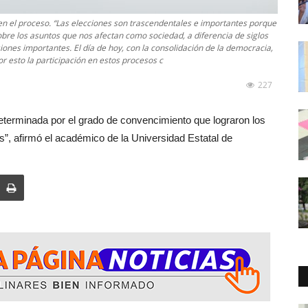
 en el proceso. “Las elecciones son trascendentales e importantes porque
bre los asuntos que nos afectan como sociedad, a diferencia de siglos
ones importantes. El día de hoy, con la consolidación de la democracia,
 esto la participación en estos procesos c
227
determinada por el grado de convencimiento que lograron los
”, afirmó el académico de la Universidad Estatal de