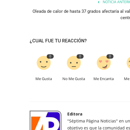
NOTICIA ANTERI
Oleada de calor de hasta 37 grados afectaría al val
centr
¿CUAL FUE TU REACCIÓN?
0
0
0
Me Gusta
No Me Gusta
Me Encanta
Me 
Editora
"Séptima Página Noticias" en u
objetivo es que la comunidad es