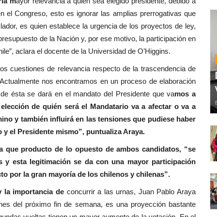
ría m
ayor relevancia a quien sea elegido presidente, debido a
n el Congreso, esto es ignorar las amplias prerrogativas que
lador, es quien establece la urgencia de los proyectos de ley,
presupuesto de la Nación y, por ese motivo, la participación en
ile”, aclara el docente de la Universidad de O’Higgins.
os cuestiones de relevancia respecto de la trascendencia de
. “Actualmente nos encontramos en un proceso de elaboración
a de ésta se dará en el mandato del Presidente que va
mos a
a elección de quién será el Mandatario va a afectar o va a
mino y también influirá en las tensiones que pudiese haber
o y el Presidente mismo”, puntualiza Araya.
ca que producto de lo opuesto de ambos candidatos, “se
ís y esta legitimación se da con una mayor participación
o por la gran mayoría de los chilenos y chilenas”.
y la importancia de
concurrir a las urnas, Juan Pablo Araya
iones del próximo fin de semana, es una proyección bastante
egundas vueltas tienen un mayor aumento de la votación. En el