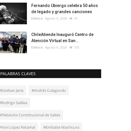
Fernando Ubiergo celebra 50 años
de legado y grandes canciones
Editora
Agosto 6, 2026
76
ChileAtiende Inauguró Centro de
Atención Virtual en San...
Editora
Agosto 6, 2026
105
PALABRAS CLAVES
#Esteban Jeria
#Andrés Culagovski
#Rodrigo Galilea
#Plebiscito Constitucional de Salida
#Yovi López Retamal
#Embalse Machicura