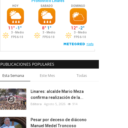
PUBLICACIONES POPULARES
Esta Semana
Este Mes
Todas
Linares: alcalde Mario Meza
confirma realización de la...
Editora
Agosto 5, 2026
914
Pesar por deceso de diácono
Manuel Medel Troncoso