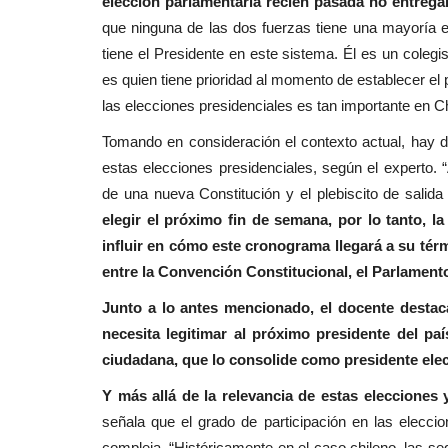
elección parlamentaria recién pasada no entrega
que ninguna de las dos fuerzas tiene una mayoría e
tiene el Presidente en este sistema. Él es un colegis
es quien tiene prioridad al momento de establecer el 
las elecciones presidenciales es tan importante en Ch
Tomando en consideración el contexto actual, hay d
estas elecciones presidenciales, según el experto
de una nueva Constitución y el plebiscito de salid
elegir el próximo fin de semana, por lo tanto, l
influir en cómo este cronograma llegará a su tér
entre la Convención Constitucional, el Parlament
Junto a lo antes mencionado, el docente desta
necesita legitimar al próximo presidente del pa
ciudadana, que lo consolide como presidente elect
Y más allá de la relevancia de estas elecciones 
señala que el grado de participación en las elecc
compleja. “Históricamente en el caso chileno, las s