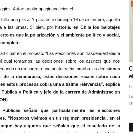
Policial
gins. Autor: septimapaginanoticias.cl
ieza. Y para este domingo 19 de diciembre, aquella
 a las urnas. Si bien, por hi
storia, en Chile los balotajes
erto es que la polarización y el ambiente político y social,
 completo.
articipar en el proceso. “Las elecciones son trascendentales e
l cual tomamos las decisiones sobre los asuntos que nos
a dos
(VIDEO) PDI desbarata red criminal
C
, cuando un monarca o una aristocracia tomaba las deci
siones
dedicada al contrabando...
e
ón de la democracia, estas decisiones recaen sobre cada
 en estos procesos cobra una altísima relevancia”, explica
Editora
Mayo 28, 2026
1308
Ed
Pública y Política y jefe de la carrera de Administración
 la vía
Gracias al procedimiento se incautan 60.218 cajetillas de
Lo
UOH).
cigarrillos de contrabando,...
ca
 Públicas señala que particularmente las elecciones
es. “Nosotros vivimos en un régimen presidencial, en el
 aunque hay algunos que señalan que el resultado de la