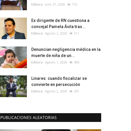
Editora
Julio 31, 2026
710
Ex dirigente de RN cuestiona a
concejal Pamela Ávila tras...
Editora
Agosto 2, 2026
511
Denuncian negligencia médica en la
muerte de niña de un...
Editora
Agosto 1, 2026
460
Linares: cuando fiscalizar se
convierte en persecución
Editora
Agosto 2, 2026
291
PUBLICACIONES ALEATORIAS