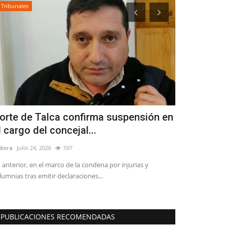
Tribunales
Crónica
orte de Talca confirma suspensión en
Director de
l cargo del concejal...
la aprobaci
itora
Julio 24, 2026
597
Editora
Agosto 7, 
 anterior, en el marco de la condena por injurias y
El doctor René E
lumnias tras emitir declaraciones...
vienen a reponer l
PUBLICACIONES RECOMENDADAS