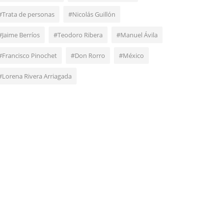
#Trata de personas
#Nicolás Guillón
#Jaime Berríos
#Teodoro Ribera
#Manuel Ávila
#Francisco Pinochet
#Don Rorro
#México
#Lorena Rivera Arriagada