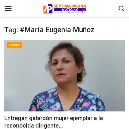
Tag:
#María Eugenia Muñoz
Inicio
Crónica
Crónica
Policial
Tribunales
Deporte
Política
Entregan galardón mujer ejemplar a la
reconocida dirigente...
Espectáculos