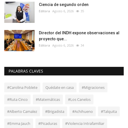
Ciencia de segundo orden
Editora
Agosto 6, 2026
35
Director del INDH expone observaciones al
proyecto que...
Editora
Agosto 6, 2026
34
PALABRAS CLAVES
#Carolina Poblete
Quédate en casa
#Migraciones
#Ruta Cinco
#Matemáticas
#Los Canelos
#Alberto Camalez
#Brigadista
#Achihueno
#Talquita
#Emma Jauch
#Picaduras
#Violencia Intrafamiliar