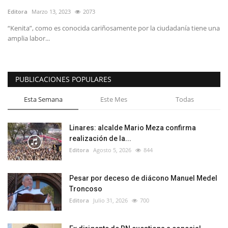
Editora
Marzo 13, 2023
2073
“Kenita”, como es conocida cariñosamente por la ciudadanía tiene una
amplia labor...
PUBLICACIONES POPULARES
Esta Semana
Este Mes
Todas
Linares: alcalde Mario Meza confirma
realización de la...
Editora
Agosto 5, 2026
844
Pesar por deceso de diácono Manuel Medel
Troncoso
Editora
Julio 31, 2026
700