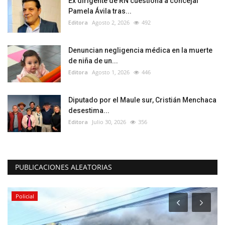
Ex dirigente de RN cuestiona a concejal
Pamela Ávila tras...
Editora
Agosto 2, 2026
492
Denuncian negligencia médica en la muerte
de niña de un...
Editora
Agosto 1, 2026
446
Diputado por el Maule sur, Cristián Menchaca
desestima...
Editora
Julio 30, 2026
356
PUBLICACIONES ALEATORIAS
Policial