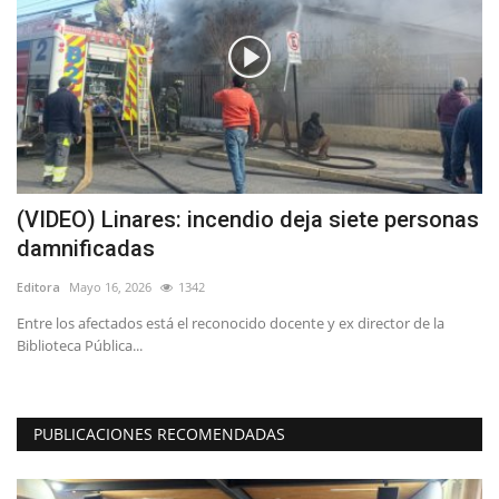
ta
(VIDEO) Linares: incendio deja siete personas
T
damnificadas
r
Editora
Mayo 16, 2026
1342
Ed
o,
Entre los afectados está el reconocido docente y ex director de la
La
Biblioteca Pública...
dé
PUBLICACIONES RECOMENDADAS