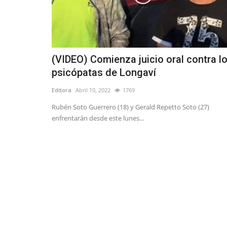
(VIDEO) Comienza juicio oral contra l
psicópatas de Longaví
Editora
Abril 10, 2022
1769
Rubén Soto Guerrero (18) y Gerald Repetto Soto (27)
enfrentarán desde este lunes...