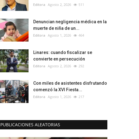
Editora
Agosto 2, 2026
511
Denuncian negligencia médica en la
muerte de niña de un...
Editora
Agosto 1, 2026
464
Linares: cuando fiscalizar se
convierte en persecución
Editora
Agosto 2, 2026
292
Con miles de asistentes disfrutando
comenzó la XVI Fiesta...
Editora
Agosto 1, 2026
217
PUBLICACIONES ALEATORIAS