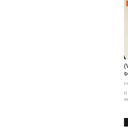
Deporte
 se
“Cazatalentos” polaco llega a Linares
(
para observar a jugadores...
s
Editora
Marzo 6, 2026
675
Ed
cidos en las
Bartek Oledzki, fue recibido hoy día en el Aeropuerto de
El
Santiago, por el controlador...
de