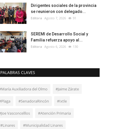
Dirigentes sociales de la provincia
se reunieron con delegado...
Editora
Agosto 7, 2026
91
SEREMI de Desarrollo Social y
Familia refuerza apoyo al...
Editora
Agosto 6, 2026
130
PALABRAS CLAVES
#María Auxiliadora del Olmo
#Jaime Zárate
#Plaga
#SenadoraRincón
#Ixtle
#Joe Vasconcelllos
#Atención Primaria
"#Linares
#Municipalidad Linares