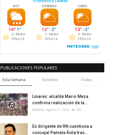
PUBLICACIONES POPULARES
Esta Semana
Este Mes
Todas
Linares: alcalde Mario Meza
confirma realización de la...
Editora
Agosto 5, 2026
930
Ex dirigente de RN cuestiona a
concejal Pamela Ávila tras...