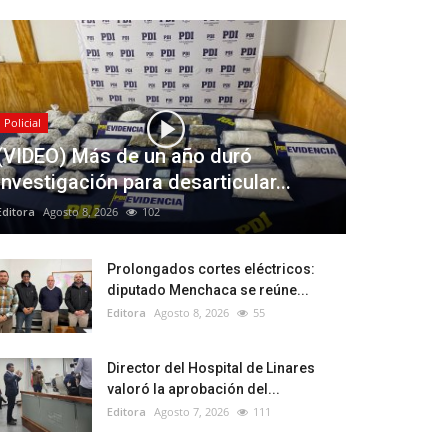
Policial
(VIDEO) Más de un año duró
investigación para desarticular...
Editora
Agosto 8, 2026
102
Prolongados cortes eléctricos:
diputado Menchaca se reúne...
Editora
Agosto 8, 2026
55
Director del Hospital de Linares
valoró la aprobación del...
Editora
Agosto 7, 2026
111