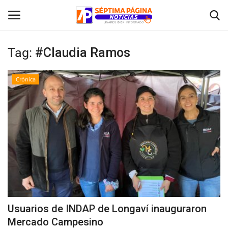
Tag:
#Claudia Ramos
Inicio
Crónica
Crónica
Policial
Tribunales
Deporte
Política
Usuarios de INDAP de Longaví inauguraron
Mercado Campesino
Espectáculos