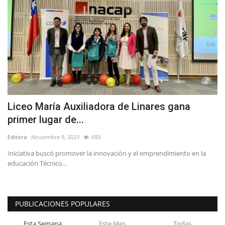
Liceo María Auxiliadora de Linares gana
primer lugar de...
Editora
Noviembre 9, 2023
693
Iniciativa buscó promover la innovación y el emprendimiento en la
educación Técnico...
PUBLICACIONES POPULARES
Esta Semana
Este Mes
Todas