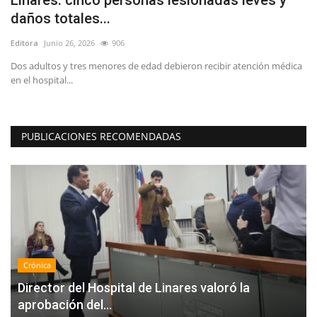
daños totales...
e
Editora
Junio 26, 2026
906
Ed
s y
Dos adultos y tres menores de edad debieron recibir atención médica
Ay
en el hospital...
at
PUBLICACIONES RECOMENDADAS
Crónica
Director del Hospital de Linares valoró la
aprobación del...