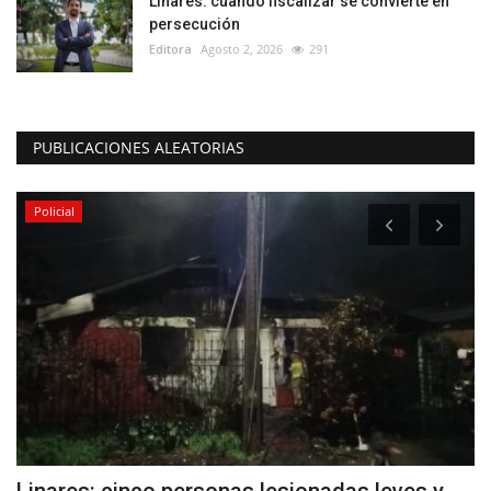
Linares: cuando fiscalizar se convierte en
persecución
Editora
Agosto 2, 2026
291
PUBLICACIONES ALEATORIAS
Policial
Linares: cinco personas lesionadas leves y
(