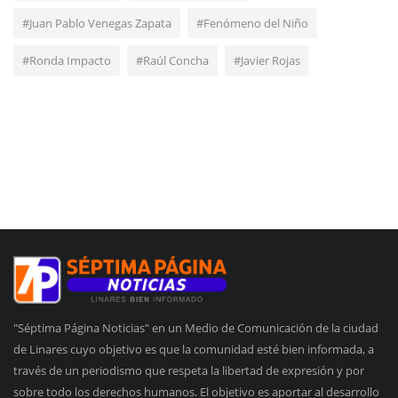
#Juan Pablo Venegas Zapata
#Fenómeno del Niño
#Ronda Impacto
#Raúl Concha
#Javier Rojas
"Séptima Página Noticias" en un Medio de Comunicación de la ciudad
de Linares cuyo objetivo es que la comunidad esté bien informada, a
través de un periodismo que respeta la libertad de expresión y por
sobre todo los derechos humanos. El objetivo es aportar al desarrollo