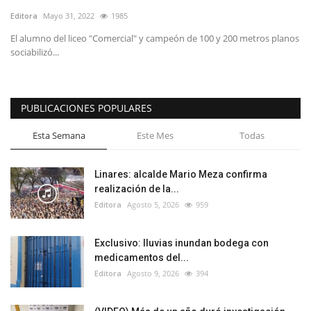
Editora
Mayo 31, 2022
1985
El alumno del liceo "Comercial" y campeón de 100 y 200 metros planos
sociabilizó...
PUBLICACIONES POPULARES
Esta Semana
Este Mes
Todas
Linares: alcalde Mario Meza confirma
realización de la...
Editora
Agosto 5, 2026
959
Exclusivo: lluvias inundan bodega con
medicamentos del...
Editora
Agosto 9, 2026
394