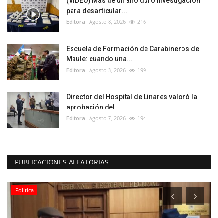
(VIDEO) Más de un año duró investigación
para desarticular...
Editora
Agosto 8, 2026
216
Escuela de Formación de Carabineros del
Maule: cuando una...
Editora
Agosto 3, 2026
199
Director del Hospital de Linares valoró la
aprobación del...
Editora
Agosto 7, 2026
194
PUBLICACIONES ALEATORIAS
Política