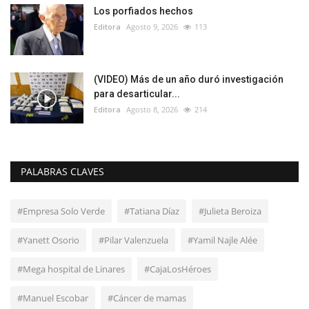
Los porfiados hechos
Editora
Agosto 9, 2026
113
(VIDEO) Más de un año duró investigación
para desarticular...
Editora
Agosto 8, 2026
214
PALABRAS CLAVES
#Empresa Solo Verde
#Tatiana Díaz
#Julieta Beroiza
#Yanett Osorio
#Pilar Valenzuela
#Yamil Najle Alée
#Mega hospital de Linares
#CajaLosHéroes
#Manuel Escobar
#Cáncer de mamas