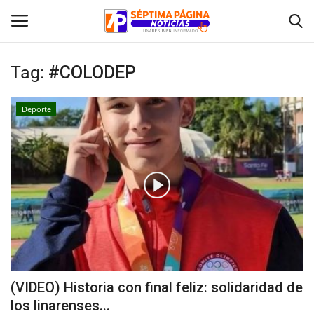
Tag:
#COLODEP
Inicio
Deporte
Crónica
Policial
Tribunales
Deporte
Política
(VIDEO) Historia con final feliz: solidaridad de
los linarenses...
Espectáculos