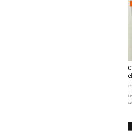
Política
Ex dirigente de RN cuestiona a concejal
C
Pamela Ávila tras...
e
Editora
Agosto 2, 2026
504
Ed
nza de la UC.
"Sin duda y es loable y función principal el deber por ley de
Lo
todo concejal la función...
ca