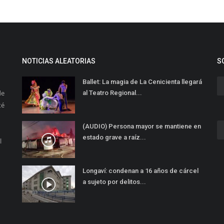
NOTICIAS ALEATORIAS
S
Ballet: La magia de La Cenicienta llegará
de
al Teatro Regional...
té
(AUDIO) Persona mayor se mantiene en
estado grave a raíz...
l
Longaví: condenan a 16 años de cárcel
a sujeto por delitos...