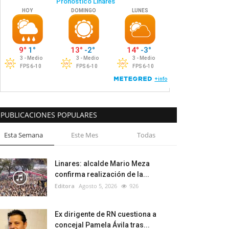
PUBLICACIONES POPULARES
Esta Semana
Este Mes
Todas
Linares: alcalde Mario Meza
confirma realización de la...
Editora
Agosto 5, 2026
926
Ex dirigente de RN cuestiona a
concejal Pamela Ávila tras...