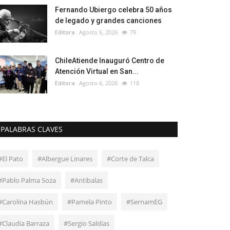
Fernando Ubiergo celebra 50 años
de legado y grandes canciones
Editora
Agosto 6, 2026
79
ChileAtiende Inauguró Centro de
Atención Virtual en San...
Editora
Agosto 6, 2026
118
PALABRAS CLAVES
#El Pato
#Albergue Linares
#Corte de Talca
#Pablo Palma Soza
#Antibalas
#Carolina Hasbún
#Pamela Pinto
#SernamEG
#Claudia Barraza
#Sergio Saldías