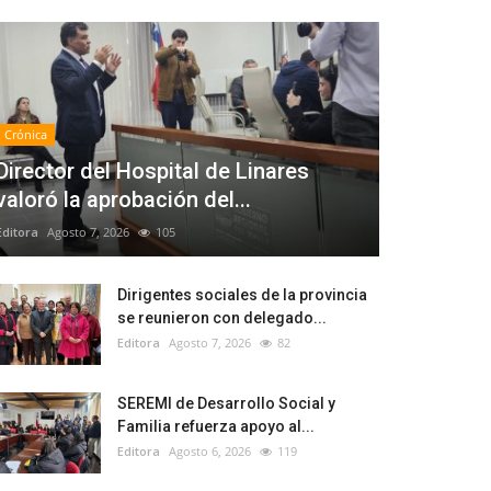
Crónica
Director del Hospital de Linares
valoró la aprobación del...
Editora
Agosto 7, 2026
105
Dirigentes sociales de la provincia
se reunieron con delegado...
Editora
Agosto 7, 2026
82
SEREMI de Desarrollo Social y
Familia refuerza apoyo al...
Editora
Agosto 6, 2026
119