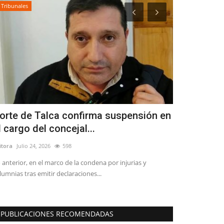
Tribunales
Policial
orte de Talca confirma suspensión en
Operativo p
l cargo del concejal...
sujetos det
itora
Julio 24, 2026
598
Editora
Julio 3, 20
 anterior, en el marco de la condena por injurias y
Personal de la Su
lumnias tras emitir declaraciones...
desplegó al interio
PUBLICACIONES RECOMENDADAS