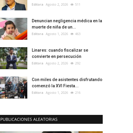
Editora
Agosto 2, 2026
511
Denuncian negligencia médica en la
muerte de niña de un...
Editora
Agosto 1, 2026
463
Linares: cuando fiscalizar se
convierte en persecución
Editora
Agosto 2, 2026
292
Con miles de asistentes disfrutando
comenzó la XVI Fiesta...
Editora
Agosto 1, 2026
216
PUBLICACIONES ALEATORIAS